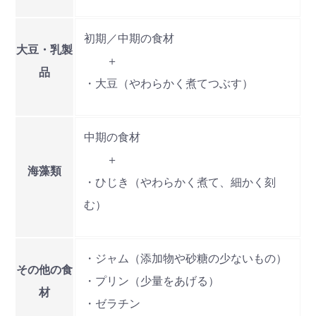
初期／中期の食材
検索
大豆・乳製
プレゼント&
妊娠&出産
子育て
＋
キャンペーン
品
#プレゼント
#教育
#0歳
#母乳
・大豆（やわらかく煮てつぶす）
#出産準備
#習いごと
#発達
#離乳食
中期の食材
学び
暮らし
＋
海藻類
・ひじき（やわらかく煮て、細かく刻
む）
・ジャム（添加物や砂糖の少ないもの）
その他の食
・プリン（少量をあげる）
材
・ゼラチン