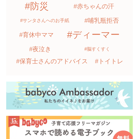
#防災
#赤ちゃんの汗
#哺乳瓶拒否
#サンタさんへのお手紙
#ディーマー
#育休中ママ
#夜泣き
#脳すくすく
#保育士さんのアドバイス
#トイトレ