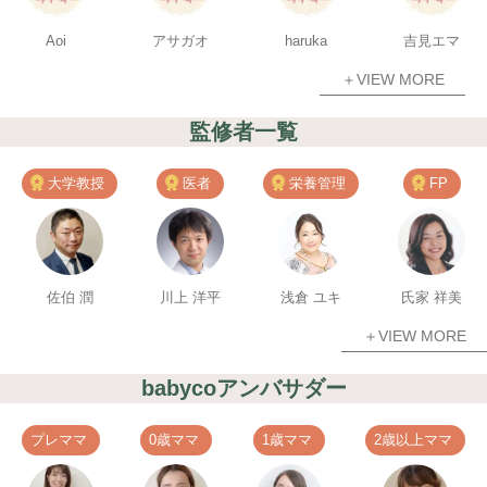
Aoi
アサガオ
haruka
吉見エマ
＋VIEW MORE
監修者一覧
大学教授
医者
栄養管理
FP
佐伯 潤
川上 洋平
浅倉 ユキ
氏家 祥美
＋VIEW MORE
babycoアンバサダー
プレママ
0歳ママ
1歳ママ
2歳以上ママ