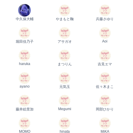
中久保大輔
やまもと鞠
兵藤さゆり
Aoi
堀田佳乃子
アサガオ
haruka
まつりん
吉見エマ
ayano
元気玉
佐々木まこ
Megumi
藤井絵里加
岡部ひかり
MOMO
hinata
MiKA