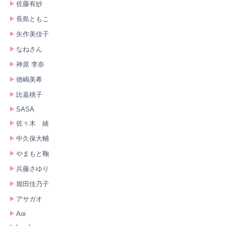
佐藤有紗
長島ともこ
矢作美佳子
なねさん
神原 李奈
徳嶋美希
比嘉桃子
SASA
佐々木 綾
中久保大輔
やまもと鞠
兵藤さゆり
堀田佳乃子
アサガオ
Aoi