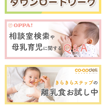
0歳
1歳
2歳
産後
妊娠後期／８〜10ヵ月
プレママ
キャンペーン
生後10〜11ヵ月
パパ
プレゼント