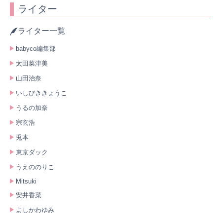
ライター
ライター一覧
babyco編集部
太田菜津美
山田治奈
いしびききょうこ
うるの加奈
宗玄浩
兎本
東京ダック
うえののりこ
Mitsuki
安井香菜
よしかわゆみ