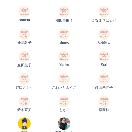
nonoto
稲田亜由子
ふなまちはるか
shino.
妹尾敦子
大橋理絵
Yurika
Suri
森田葉子
谷口さおり
さわたりようこ
藤山未沙子
鈴木直美
ももこ
草間梓