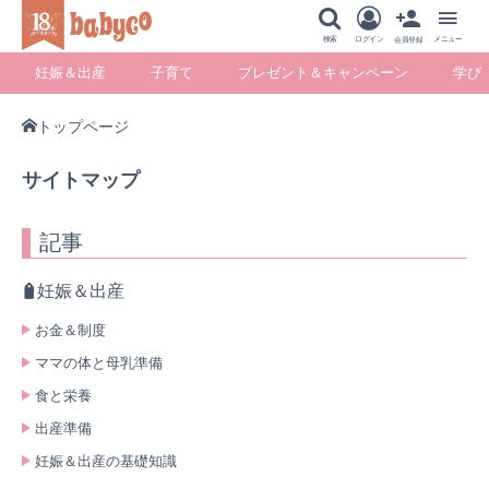
メニュー
検索
ログイン
メニュー
会員登録
妊娠＆出産
子育て
プレゼント＆キャンペーン
学び
トップページ
妊娠＆出産
子育て
プレゼント＆キ
学び
サイトマップ
ャンペーン
記事
妊娠＆出産
暮らし
お金＆制度
ママの体と母乳準備
食と栄養
出産準備
妊娠＆出産の基礎知識