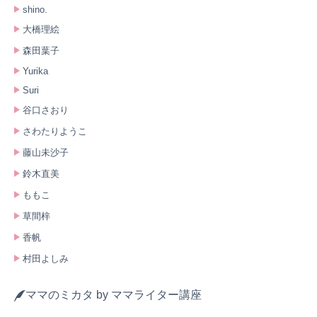
shino.
大橋理絵
森田葉子
Yurika
Suri
谷口さおり
さわたりようこ
藤山未沙子
鈴木直美
ももこ
草間梓
香帆
村田よしみ
ママのミカタ by ママライター講座