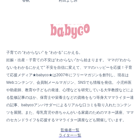
香帆
村田よしみ
子育ての “わからない” を “わかる” にかえる。
妊娠・出産・子育ての不安は“わからない”から始まります。 ママの“わから
ないをわかるにかえて” 不安を自信に変えて、ママのハッピーを応援！子育
て応援メディア★babyco★は2007年にフリーマガジンを創刊し、現在は
Webコンテンツ、会員制メールマガジン、SNSでも情報を発信。 小児科医
や助産師、教育や子どもの発達、心理などを研究している大学教授などによ
る監修記事のほか、保育士や栄養士などの資格をもつ等身大ママライター達
の記事、babycoアンバサダーによるリアルな口コミを取り入れたコンテン
ツを展開。また、母乳育児や赤ちゃんがいる家庭のためのマネー講座、ママ
のセカンドライフを応援するママライター講座なども開催しています。
監修者一覧
ライター一覧