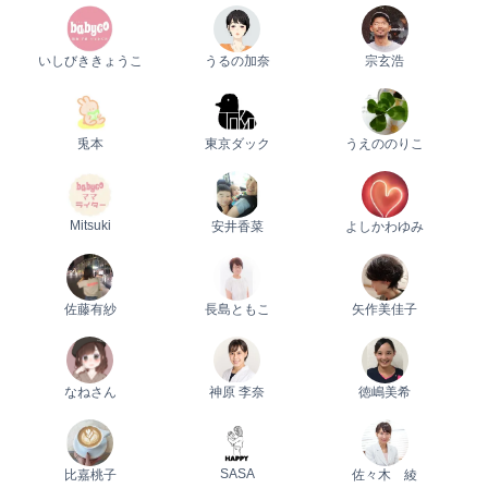
いしびききょうこ
うるの加奈
宗玄浩
兎本
東京ダック
うえののりこ
Mitsuki
安井香菜
よしかわゆみ
佐藤有紗
長島ともこ
矢作美佳子
なねさん
神原 李奈
徳嶋美希
SASA
比嘉桃子
佐々木 綾