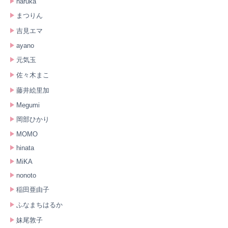
haruka
まつりん
吉見エマ
ayano
元気玉
佐々木まこ
藤井絵里加
Megumi
岡部ひかり
MOMO
hinata
MiKA
nonoto
稲田亜由子
ふなまちはるか
妹尾敦子