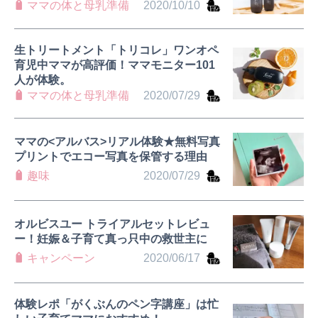
ママの体と母乳準備
2020/10/10
生トリートメント「トリコレ」ワンオペ
育児中ママが高評価！ママモニター101
人が体験。
ママの体と母乳準備
2020/07/29
ママの<アルバス>リアル体験★無料写真
プリントでエコー写真を保管する理由
趣味
2020/07/29
オルビスユー トライアルセットレビュ
ー！妊娠＆子育て真っ只中の救世主に
キャンペーン
2020/06/17
体験レポ「がくぶんのペン字講座」は忙