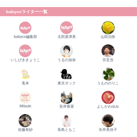
babycoライター一覧
babyco編集部
太田菜津美
山田治奈
いしびききょうこ
うるの加奈
宗玄浩
兎本
東京ダック
うえののりこ
Mitsuki
安井香菜
よしかわゆみ
佐藤有紗
長島ともこ
矢作美佳子