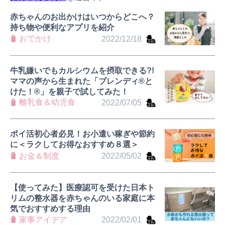
赤ちゃんのお出かけはいつからどこへ？
持ち物や便利なアプリを紹介
おでかけ
2022/12/18
牛乳嫌いでもカルシウムを摂取できる?!
ママの声から生まれた「ブレンディ®️と
けた！®️」を親子で試してみた！
離乳食＆幼児食
2022/07/05
ポイ活初心者必見！お小遣い稼ぎや節約
に＜ラクしてお得なおすすめ８選＞
お金＆制度
2022/05/02
【使ってみた】医療認可を受けた日本ト
リムの整水器を赤ちゃんのいる家庭に本
気でおすすめする理由
家事アイデア
2022/02/01