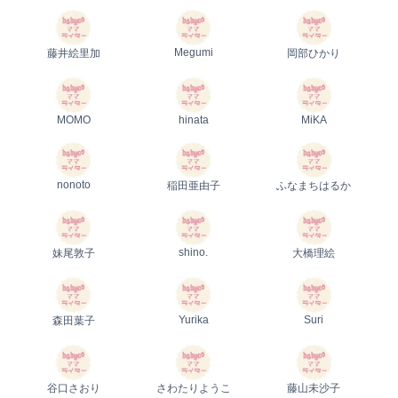
Megumi
藤井絵里加
岡部ひかり
MOMO
hinata
MiKA
nonoto
稲田亜由子
ふなまちはるか
shino.
妹尾敦子
大橋理絵
Yurika
Suri
森田葉子
谷口さおり
さわたりようこ
藤山未沙子