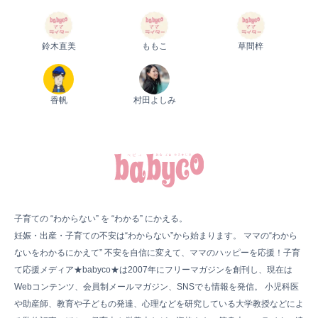
鈴木直美
ももこ
草間梓
香帆
村田よしみ
子育ての “わからない” を “わかる” にかえる。
妊娠・出産・子育ての不安は“わからない”から始まります。 ママの“わから
ないをわかるにかえて” 不安を自信に変えて、ママのハッピーを応援！子育
て応援メディア★babyco★は2007年にフリーマガジンを創刊し、現在は
Webコンテンツ、会員制メールマガジン、SNSでも情報を発信。 小児科医
や助産師、教育や子どもの発達、心理などを研究している大学教授などによ