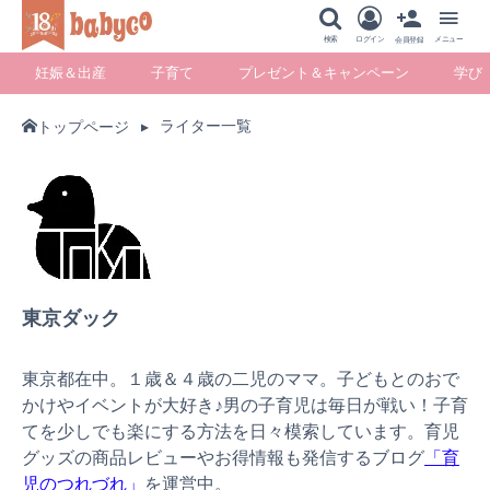
メニュー
検索
ログイン
メニュー
会員登録
妊娠＆出産
子育て
プレゼント＆キャンペーン
学び
ライター一覧
トップページ
妊娠＆出産
子育て
プレゼント＆キ
学び
ャンペーン
暮らし
東京ダック
東京都在中。１歳＆４歳の二児のママ。子どもとのおで
かけやイベントが大好き♪男の子育児は毎日が戦い！子育
てを少しでも楽にする方法を日々模索しています。育児
グッズの商品レビューやお得情報も発信するブログ
「育
児のつれづれ」
を運営中。