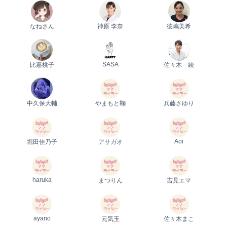
なねさん
神原 李奈
徳嶋美希
SASA
比嘉桃子
佐々木 綾
中久保大輔
やまもと鞠
兵藤さゆり
Aoi
堀田佳乃子
アサガオ
haruka
まつりん
吉見エマ
ayano
元気玉
佐々木まこ