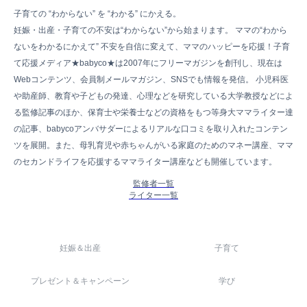
子育ての “わからない” を “わかる” にかえる。
妊娠・出産・子育ての不安は“わからない”から始まります。 ママの“わから
ないをわかるにかえて” 不安を自信に変えて、ママのハッピーを応援！子育
て応援メディア★babyco★は2007年にフリーマガジンを創刊し、現在は
Webコンテンツ、会員制メールマガジン、SNSでも情報を発信。 小児科医
や助産師、教育や子どもの発達、心理などを研究している大学教授などによ
る監修記事のほか、保育士や栄養士などの資格をもつ等身大ママライター達
の記事、babycoアンバサダーによるリアルな口コミを取り入れたコンテン
ツを展開。また、母乳育児や赤ちゃんがいる家庭のためのマネー講座、ママ
のセカンドライフを応援するママライター講座なども開催しています。
監修者一覧
ライター一覧
妊娠＆出産
子育て
プレゼント＆キャンペーン
学び