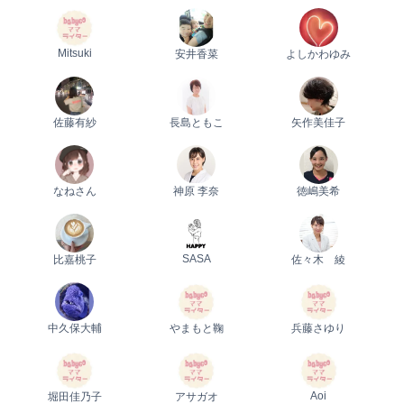
Mitsuki
安井香菜
よしかわゆみ
佐藤有紗
長島ともこ
矢作美佳子
なねさん
神原 李奈
徳嶋美希
SASA
比嘉桃子
佐々木 綾
中久保大輔
やまもと鞠
兵藤さゆり
Aoi
堀田佳乃子
アサガオ