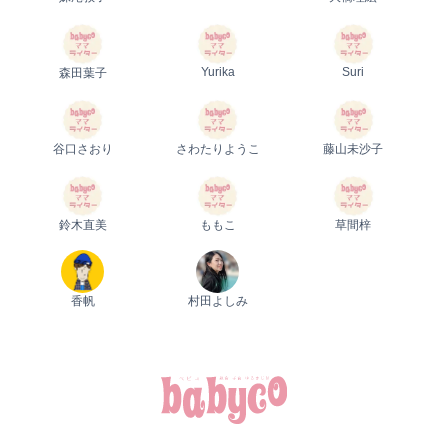
Yurika
Suri
森田葉子
谷口さおり
さわたりようこ
藤山未沙子
鈴木直美
ももこ
草間梓
香帆
村田よしみ