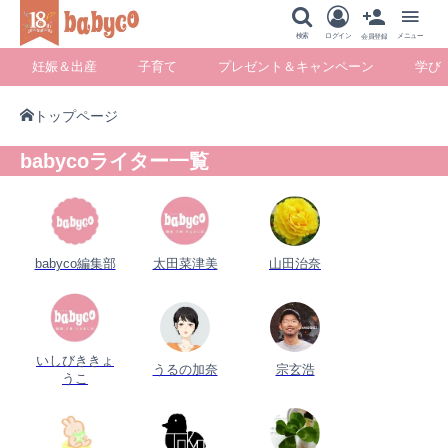
メニュー
検索
ログイン
メニュー
会員登録
妊娠＆出産
子育て
プレゼント＆キャンペーン
学び
トップページ
妊娠＆出産
子育て
プレゼント＆キ
学び
babycoライター一覧
ャンペーン
babyco編集部
太田菜津美
山田治奈
暮らし
いしびききょ
うるの加奈
宗玄浩
うこ