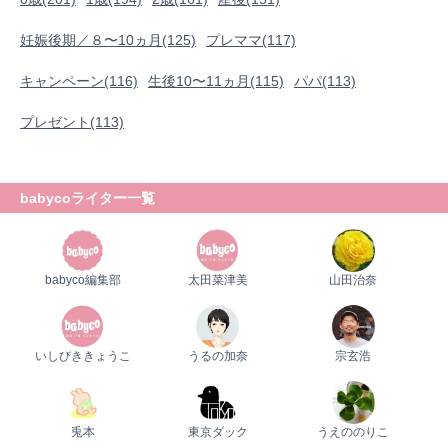
0歳
1歳
2歳
産後
妊娠後期／８〜10ヵ月
プレママ
キャンペーン
生後10〜11ヵ月
パパ
妊娠後期／８〜10ヵ月(125)
プレママ(117)
プレゼント
キャンペーン(116)
生後10〜11ヵ月(115)
パパ(113)
プレゼント(113)
babycoライター一覧
babyco編集部
太田菜津美
山田治奈
いしびききょうこ
うるの加奈
宗玄浩
兎本
東京ダック
うえののりこ