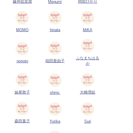
藤井絵里加
岡部ひかり
Megumi
MOMO
hinata
MiKA
ふなまちはる
稲田亜由子
nonoto
か
妹尾敦子
大橋理絵
shino.
森田葉子
Yurika
Suri