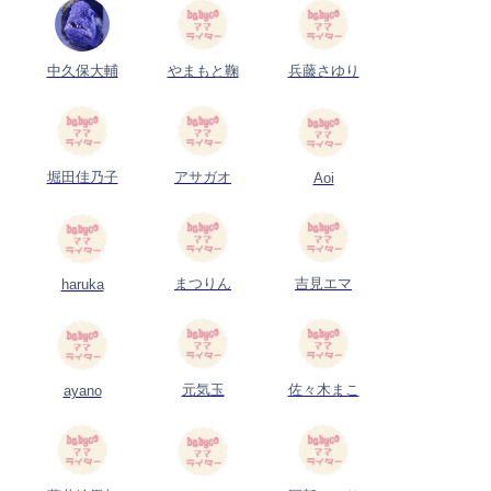
中久保大輔
やまもと鞠
兵藤さゆり
堀田佳乃子
アサガオ
Aoi
まつりん
吉見エマ
haruka
元気玉
佐々木まこ
ayano