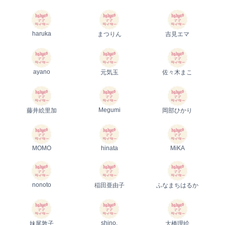
haruka
まつりん
吉見エマ
ayano
元気玉
佐々木まこ
Megumi
藤井絵里加
岡部ひかり
MOMO
hinata
MiKA
nonoto
稲田亜由子
ふなまちはるか
shino.
妹尾敦子
大橋理絵