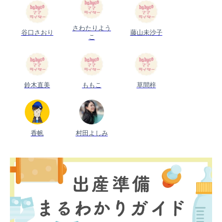
さわたりよう
谷口さおり
藤山未沙子
こ
鈴木直美
ももこ
草間梓
香帆
村田よしみ