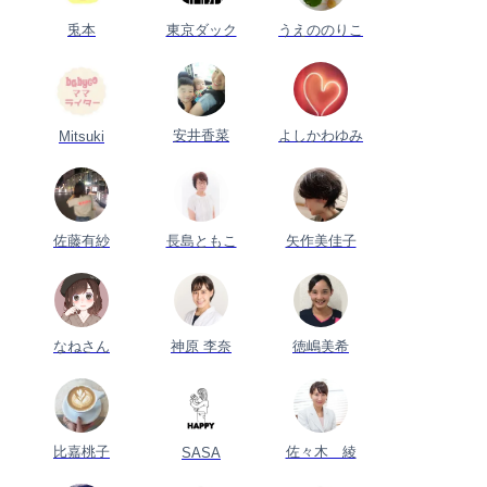
兎本
東京ダック
うえののりこ
安井香菜
よしかわゆみ
Mitsuki
佐藤有紗
長島ともこ
矢作美佳子
なねさん
神原 李奈
徳嶋美希
比嘉桃子
佐々木 綾
SASA