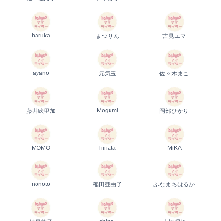
haruka
まつりん
吉見エマ
ayano
元気玉
佐々木まこ
Megumi
藤井絵里加
岡部ひかり
MOMO
hinata
MiKA
nonoto
稲田亜由子
ふなまちはるか