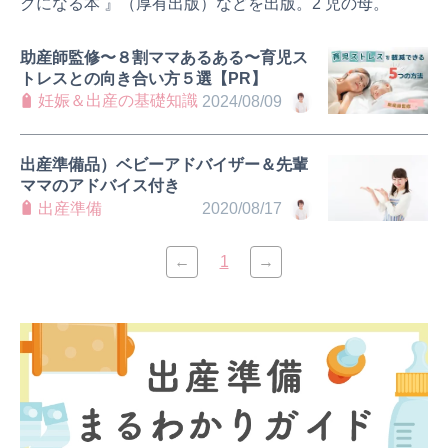
クになる本 』（厚有出版）などを出版。2 児の母。
助産師監修〜８割ママあるある〜育児ス
トレスとの向き合い方５選【PR】
妊娠＆出産の基礎知識
2024/08/09
出産準備品）ベビーアドバイザー＆先輩
ママのアドバイス付き
出産準備
2020/08/17
←
1
→