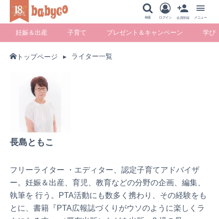
メニュー
検索
ログイン
メニュー
会員登録
妊娠＆出産
子育て
プレゼント＆キャンペーン
学び
ライター一覧
トップページ
妊娠＆出産
子育て
プレゼント＆キ
学び
ャンペーン
暮らし
長島ともこ
フリーライター ・エディター、認定子育てアドバイザ
ー。妊娠＆出産、育児、教育などの分野の企画、編集、
執筆を 行う。PTA活動にも数多く携わり、その経験をも
とに、書籍『PTA広報誌づくりがウソのように楽しくラ