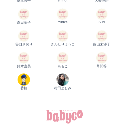
shino.
妹尾敦子
大橋理絵
Yurika
Suri
森田葉子
谷口さおり
さわたりようこ
藤山未沙子
鈴木直美
ももこ
草間梓
香帆
村田よしみ