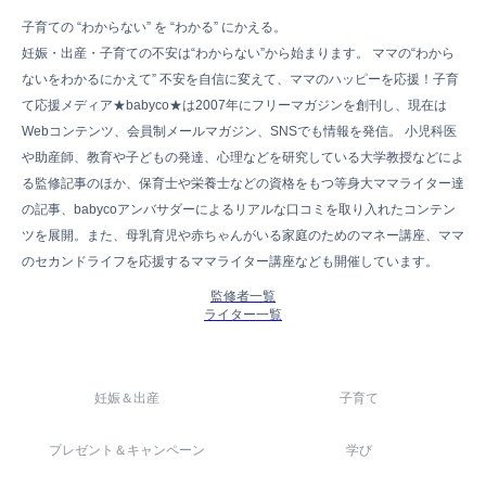
子育ての “わからない” を “わかる” にかえる。
妊娠・出産・子育ての不安は“わからない”から始まります。 ママの“わから
ないをわかるにかえて” 不安を自信に変えて、ママのハッピーを応援！子育
て応援メディア★babyco★は2007年にフリーマガジンを創刊し、現在は
Webコンテンツ、会員制メールマガジン、SNSでも情報を発信。 小児科医
や助産師、教育や子どもの発達、心理などを研究している大学教授などによ
る監修記事のほか、保育士や栄養士などの資格をもつ等身大ママライター達
の記事、babycoアンバサダーによるリアルな口コミを取り入れたコンテン
ツを展開。また、母乳育児や赤ちゃんがいる家庭のためのマネー講座、ママ
のセカンドライフを応援するママライター講座なども開催しています。
監修者一覧
ライター一覧
妊娠＆出産
子育て
プレゼント＆キャンペーン
学び