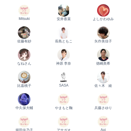
Mitsuki
安井香菜
よしかわゆみ
0歳
1歳
2歳
産後
妊娠後期／８〜10ヵ月
プレママ
キャンペーン
生後10〜11ヵ月
パパ
佐藤有紗
長島ともこ
矢作美佳子
プレゼント
なねさん
神原 李奈
徳嶋美希
SASA
比嘉桃子
佐々木 綾
中久保大輔
やまもと鞠
兵藤さゆり
Aoi
堀田佳乃子
アサガオ