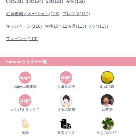
0歳(201)
1歳(194)
2歳(161)
産後(151)
妊娠後期／８〜10ヵ月(125)
プレママ(117)
キャンペーン(116)
生後10〜11ヵ月(115)
パパ(113)
プレゼント(113)
babycoライター一覧
babyco編集部
太田菜津美
山田治奈
いしびききょうこ
うるの加奈
宗玄浩
兎本
東京ダック
うえののりこ