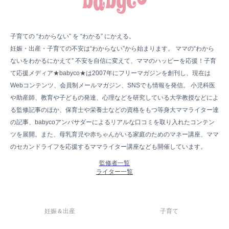
子育ての “わからない” を “わかる” にかえる。
妊娠・出産・子育ての不安は“わからない”から始まります。 ママの“わから
ないをわかるにかえて” 不安を自信に変えて、ママのハッピーを応援！子育
て応援メディア★babyco★は2007年にフリーマガジンを創刊し、現在は
Webコンテンツ、会員制メールマガジン、SNSでも情報を発信。 小児科医
や助産師、教育や子どもの発達、心理などを研究している大学教授などによ
る監修記事のほか、保育士や栄養士などの資格をもつ等身大ママライター達
の記事、babycoアンバサダーによるリアルな口コミを取り入れたコンテン
ツを展開。また、母乳育児や赤ちゃんがいる家庭のためのマネー講座、ママ
のセカンドライフを応援するママライター講座なども開催しています。
監修者一覧
ライター一覧
妊娠＆出産
子育て