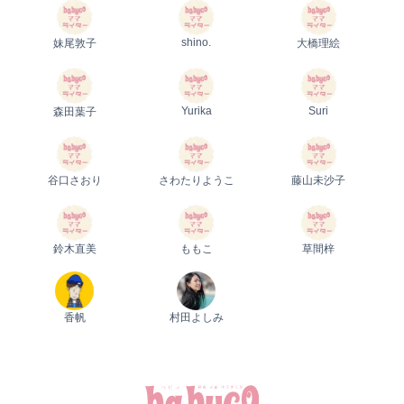
shino.
妹尾敦子
大橋理絵
Yurika
Suri
森田葉子
谷口さおり
さわたりようこ
藤山未沙子
鈴木直美
ももこ
草間梓
香帆
村田よしみ