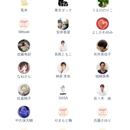
兎本
東京ダック
うえののりこ
Mitsuki
安井香菜
よしかわゆみ
0歳
1歳
2歳
産後
妊娠後期／８〜10ヵ月
プレママ
キャンペーン
生後10〜11ヵ月
パパ
プレゼント
佐藤有紗
長島ともこ
矢作美佳子
なねさん
神原 李奈
徳嶋美希
SASA
比嘉桃子
佐々木 綾
中久保大輔
やまもと鞠
兵藤さゆり