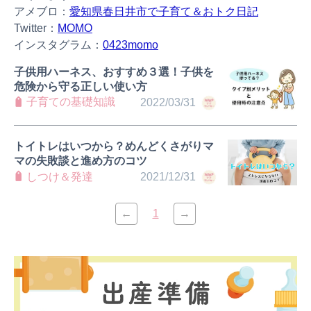
アメブロ：
愛知県春日井市で子育て＆おトク日記
Twitter：
MOMO
インスタグラム：
0423momo
子供用ハーネス、おすすめ３選！子供を
危険から守る正しい使い方
子育ての基礎知識
2022/03/31
トイトレはいつから？めんどくさがりマ
マの失敗談と進め方のコツ
しつけ＆発達
2021/12/31
←
1
→