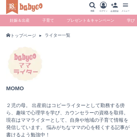
メニュー
検索
ログイン
メニュー
会員登録
妊娠＆出産
子育て
プレゼント＆キャンペーン
学び
ライター一覧
トップページ
妊娠＆出産
子育て
プレゼント＆キ
学び
ャンペーン
暮らし
MOMO
２児の母。 出産前はコピーライターとして勤務する傍
ら、趣味で心理学を学び、カウンセラーの資格を取得。
現在はママライターとして、自身や地域の子育て情報を
発信しています。 悩みがちなママの心を軽くする記事が
書けるよう勉強中！