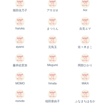
Aoi
堀田佳乃子
アサガオ
haruka
まつりん
吉見エマ
ayano
元気玉
佐々木まこ
Megumi
藤井絵里加
岡部ひかり
MOMO
hinata
MiKA
nonoto
稲田亜由子
ふなまちはるか