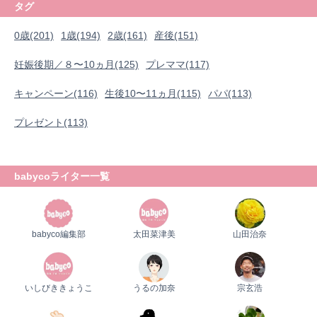
タグ
0歳(201)
1歳(194)
2歳(161)
産後(151)
妊娠後期／８〜10ヵ月(125)
プレママ(117)
キャンペーン(116)
生後10〜11ヵ月(115)
パパ(113)
プレゼント(113)
babycoライター一覧
babyco編集部
太田菜津美
山田治奈
いしびききょうこ
うるの加奈
宗玄浩