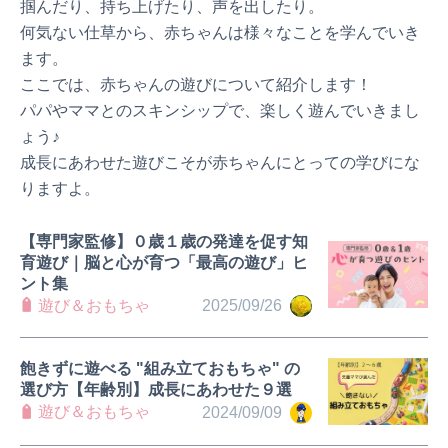
掴んだり、持ち上げたり、声を出したり。
何気ない仕草から、赤ちゃんは様々なことを学んでいき
ます。
ここでは、赤ちゃんの遊びについて紹介します！
パパやママとのスキンシップで、楽しく遊んでいきまし
ょう♪
成長にあわせた遊びこそが赤ちゃんにとっての学びにな
りますよ。
【専門家監修】０歳１歳の発達を促す知
育遊び｜脳と心が育つ「最高の遊び」ヒ
ント集
遊び＆おもちゃ
2025/09/26
飽きずに遊べる "組み立ておもちゃ" の
選び方【年齢別】成長にあわせた９選
遊び＆おもちゃ
2024/09/09