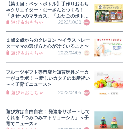
【第１回：ペットボトル】手作りおもち
ゃクリエイター・むーさんとつくろ！
「きせつのマラカス」「ふたごのボトル
ばけつちゃん」
遊び＆おもちゃ
2023/10/30
１歳２歳からのクレヨン 〜イラストレー
ターママの選び方と心がけていること〜
遊び＆おもちゃ
2023/04/05
フルーツギフト専門店と知育玩具メーカ
ーがコラボ！ ～新しいカタチの出産祝い
～＜子育てニュース＞
遊び＆おもちゃ
2023/04/05
遊び方は自由自在！ 発達をサポートして
くれる「つみつみマトリョーシカ」＜子
育てニュース＞