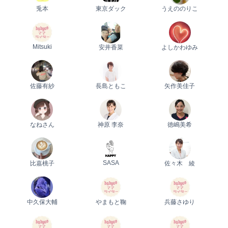
兎本
東京ダック
うえののりこ
Mitsuki
安井香菜
よしかわゆみ
佐藤有紗
長島ともこ
矢作美佳子
なねさん
神原 李奈
徳嶋美希
SASA
比嘉桃子
佐々木 綾
中久保大輔
やまもと鞠
兵藤さゆり