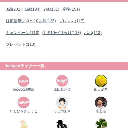
0歳(201)
1歳(194)
2歳(161)
産後(151)
妊娠後期／８〜10ヵ月(125)
プレママ(117)
キャンペーン(116)
生後10〜11ヵ月(115)
パパ(113)
プレゼント(113)
babycoライター一覧
babyco編集部
太田菜津美
山田治奈
いしびききょうこ
うるの加奈
宗玄浩