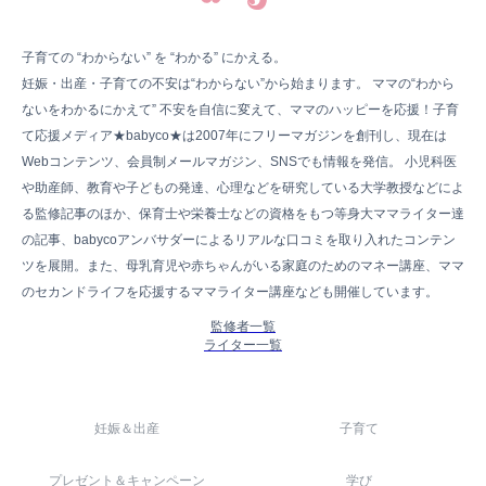
子育ての “わからない” を “わかる” にかえる。
妊娠・出産・子育ての不安は“わからない”から始まります。 ママの“わから
ないをわかるにかえて” 不安を自信に変えて、ママのハッピーを応援！子育
て応援メディア★babyco★は2007年にフリーマガジンを創刊し、現在は
Webコンテンツ、会員制メールマガジン、SNSでも情報を発信。 小児科医
や助産師、教育や子どもの発達、心理などを研究している大学教授などによ
る監修記事のほか、保育士や栄養士などの資格をもつ等身大ママライター達
の記事、babycoアンバサダーによるリアルな口コミを取り入れたコンテン
ツを展開。また、母乳育児や赤ちゃんがいる家庭のためのマネー講座、ママ
のセカンドライフを応援するママライター講座なども開催しています。
監修者一覧
ライター一覧
妊娠＆出産
子育て
プレゼント＆キャンペーン
学び