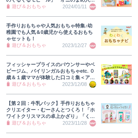
れ」
遊び＆おもちゃ
2024/01/11
手作りおもちゃや人気おもちゃ特集♪幼
稚園でも人気＆0歳児から使えるおもち
ゃセットも！
遊び＆おもちゃ
2023/12/27
フィッシャープライスのバウンサーやベ
ビージム、バイリンガルおもちゃetc. ０
歳＆１歳ママが体験した口コミ集＜アン
バサダー活動レポ＞
遊び＆おもちゃ
2023/12/08
【第２回：牛乳パック】手作りおもちゃ
クリエイター・むーさんとつくろ！「ホ
ワイトクリスマスの卓上かざり」「くる
くるクリスマス」
遊び＆おもちゃ
2023/11/28