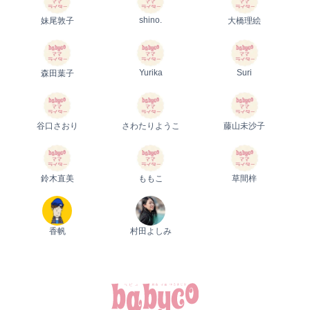
shino.
妹尾敦子
大橋理絵
Yurika
Suri
森田葉子
谷口さおり
さわたりようこ
藤山未沙子
鈴木直美
ももこ
草間梓
香帆
村田よしみ