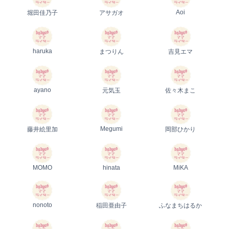
Aoi
堀田佳乃子
アサガオ
haruka
まつりん
吉見エマ
ayano
元気玉
佐々木まこ
Megumi
藤井絵里加
岡部ひかり
MOMO
hinata
MiKA
nonoto
稲田亜由子
ふなまちはるか