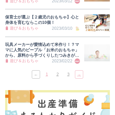
遊び＆おもちゃ
2023/03/12
保育士が選ぶ【２歳児のおもちゃ】心と
身体を育むならこの10個！
遊び＆おもちゃ
2023/03/10
玩具メーカーが愛情込めて米作り！？マ
マに人気のピープル「お米のおもちゃ」
から、原料から手づくりしたつみきが登
場！＜子育てニュース＞
遊び＆おもちゃ
2023/02/22
←
1
2
3
→