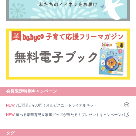
0歳
1歳
2歳
産後
妊娠後期／８〜10ヵ月
会員限定特別キャンペーン
プレママ
キャンペーン
生後10〜11ヵ月
パパ
NEW
7日間分が980円！オルビスユートライアルキット
プレゼント
NEW
選べる豪華育児＆家事グッズが当たる！プレゼントキャンペーン♪
タグ