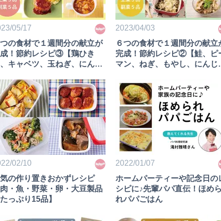
23/05/17
2023/04/03
つの食材で１週間分の献立が
６つの食材で１週間分の献立
成！節約レシピ③【鶏ひき
完成！節約レシピ②【鮭、ピ
、キャベツ、玉ねぎ、にんじ
マン、ねぎ、もやし、にんじ
、りんご、大豆編】
ん、きのこ編】
22/02/10
2022/01/07
気の作り置きおかずレシピ
ホームパーティーや記念日の
肉・魚・野菜・卵・大豆製品
シピに♪先輩パパ直伝！ほめ
たっぷり15品】
れパパごはん