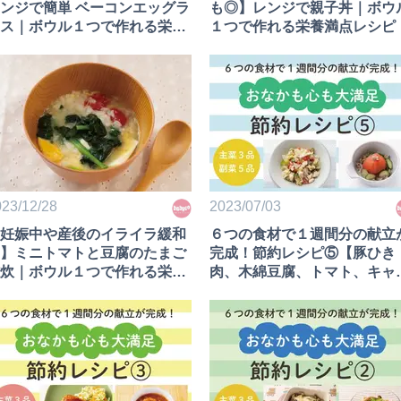
ンジで簡単 ベーコンエッグラ
も◎】レンジで親子丼｜ボウ
ス｜ボウル１つで作れる栄養
１つで作れる栄養満点レシピ
点レシピ
23/12/28
2023/07/03
妊娠中や産後のイライラ緩和
６つの食材で１週間分の献立
】ミニトマトと豆腐のたまご
完成！節約レシピ⑤【豚ひき
炊｜ボウル１つで作れる栄養
肉、木綿豆腐、トマト、キャ
点レシピ
ツ、なす、きゅうり編】