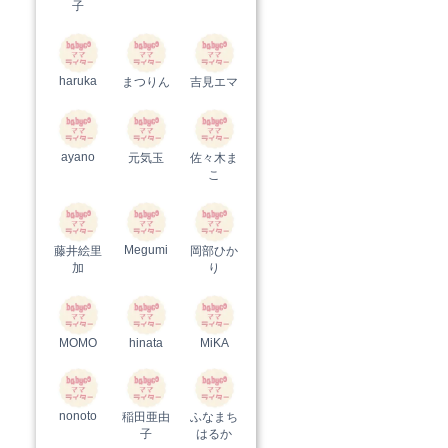
子
haruka
まつりん
吉見エマ
ayano
元気玉
佐々木ま
こ
Megumi
藤井絵里
岡部ひか
加
り
MOMO
hinata
MiKA
nonoto
稲田亜由
ふなまち
子
はるか