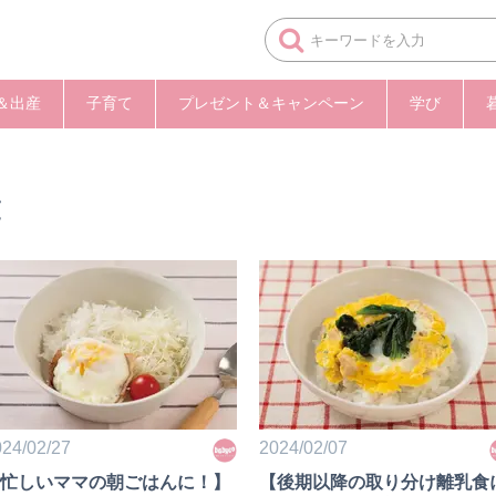
＆出産
子育て
プレゼント＆キャンペーン
学び
覧
24/02/27
2024/02/07
忙しいママの朝ごはんに！】
【後期以降の取り分け離乳食