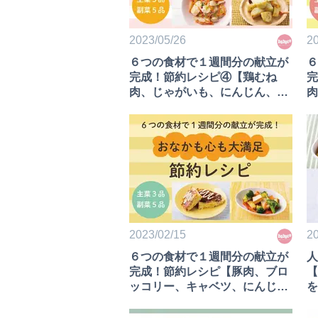
2023/05/26
20
６つの食材で１週間分の献立が
６
完成！節約レシピ④【鶏むね
完
肉、じゃがいも、にんじん、玉
肉
ねぎ、小松菜、えのき編】
ん
2023/02/15
20
６つの食材で１週間分の献立が
人
完成！節約レシピ【豚肉、ブロ
【
ッコリー、キャベツ、にんじ
を
ん、厚揚げ編】