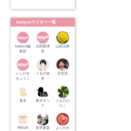
babycoライター一覧
babyco編
太田菜津
山田治奈
集部
美
いしびき
うるの加
宗玄浩
きょうこ
奈
兎本
東京ダッ
うえのの
ク
りこ
Mitsuki
安井香菜
よしかわ