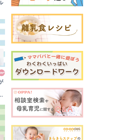
ル
が
ベ