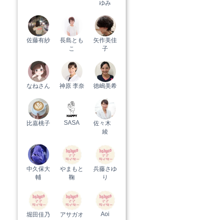
ゆみ
佐藤有紗
長島とも
矢作美佳
こ
子
なねさん
神原 李奈
徳嶋美希
SASA
比嘉桃子
佐々木
綾
中久保大
やまもと
兵藤さゆ
輔
鞠
り
Aoi
堀田佳乃
アサガオ