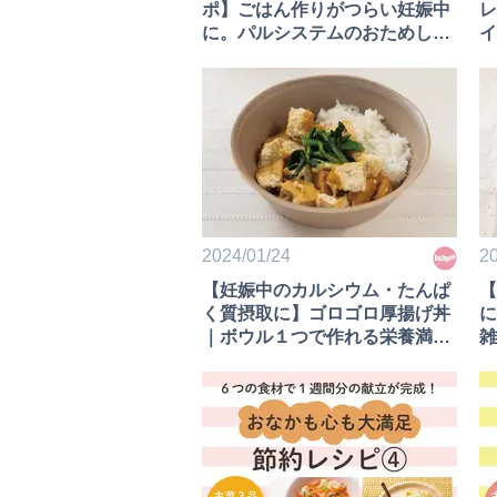
ポ】ごはん作りがつらい妊娠中
レ
に。パルシステムのおためし宅
イ
配が、思った以上に頼もしかっ
満
た！
2024/01/24
20
【妊娠中のカルシウム・たんぱ
【
く質摂取に】ゴロゴロ厚揚げ丼
に
｜ボウル１つで作れる栄養満点
雑
レシピ
満