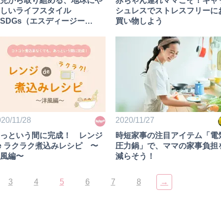
児から取り組める、地球にや
赤ちゃん連れママこそ！キャ
しいライフスタイル
シュレスでストレスフリーに
SDGs（エスディージー
買い物しよう
）」
20/11/28
2020/11/27
っという間に完成！ レンジ
時短家事の注目アイテム「電
e ラクラク煮込みレシピ 〜
圧力鍋」で、ママの家事負担
風編〜
減らそう！
3
4
5
6
7
8
→