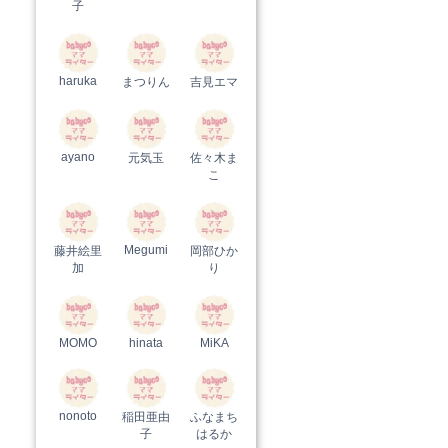
子
haruka
まつりん
吉見エマ
ayano
元気玉
佐々木ま
こ
Megumi
藤井絵里
岡部ひか
加
り
MOMO
hinata
MiKA
nonoto
稲田亜由
ふなまち
子
はるか