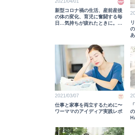
2021/04/01
新型コロナ禍の生活、産前産後
20
の体の変化、育児に奮闘する毎
リ
日…気持ちが疲れたときに。心
の
と体のすっきり法｜家族時間 自
あ
分時間で整えるママとパパの心
と体③
2021/03/07
20
仕事と家事を両立するために〜
「
ワーママのアイディア実践レポ
の
H
る
間