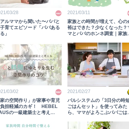
21/03/28
2021/03/11
アルママから聞いた〜パパと
家族との時間が増えて、心の
子育てエピソード「パパある
裕はできた？少なくなった？
る」
マとパパのホンネ調査｜家族
間 自分時間で整えるママとパ
の心と体②
21/03/02
2021/02/27
家の空間作り」が家事や育児
パルシステムの「3日分の時
負担軽減のカギ！ HEBEL
ごはんセット」を使ってみた
AUSの一級建築士と考え
ら、ママがよろこぶパパごは
“心と時間にゆとりを生む”空
ができちゃった！
作りのコツ