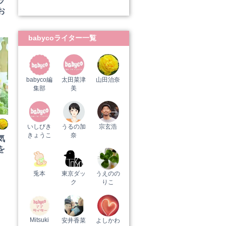
ッ
お
babycoライター一覧
babyco編
太田菜津
山田治奈
集部
美
いしびき
うるの加
宗玄浩
きょうこ
奈
気
を
兎本
東京ダッ
うえのの
ク
りこ
Mitsuki
安井香菜
よしかわ