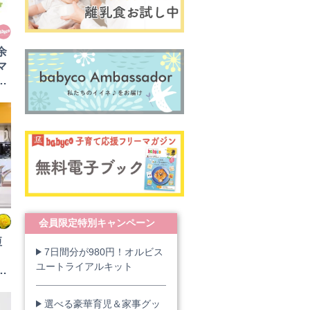
余
マ
時
パ
会員限定特別キャンペーン
短
7日間分が980円！オルビス
ユートライアルキット
ん
選べる豪華育児＆家事グッ