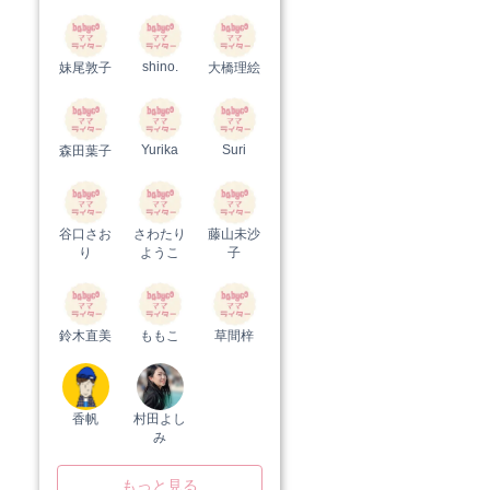
shino.
妹尾敦子
大橋理絵
Yurika
Suri
森田葉子
谷口さお
さわたり
藤山未沙
り
ようこ
子
鈴木直美
ももこ
草間梓
香帆
村田よし
み
もっと見る