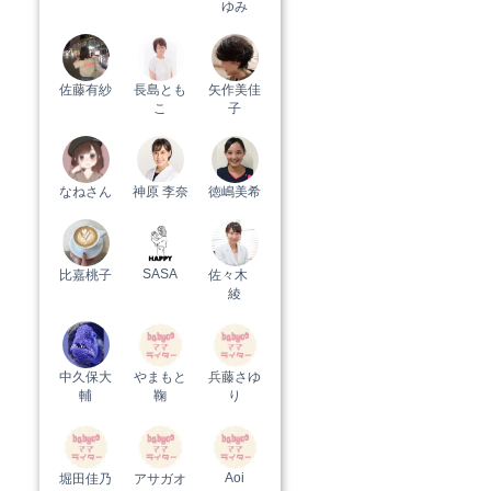
ゆみ
佐藤有紗
長島とも
矢作美佳
こ
子
なねさん
神原 李奈
徳嶋美希
SASA
比嘉桃子
佐々木
綾
中久保大
やまもと
兵藤さゆ
輔
鞠
り
Aoi
堀田佳乃
アサガオ