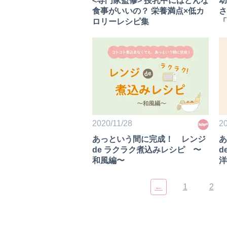
幼
<専門家監修> 授乳中にはどんな
さ
食事がいいの？ 栄養満点×低カ
「
ロリーレシピ集
ズ
2020/11/28
20
あっという間に完成！ レンジ
あ
de ラクラク煮込みレシピ 〜
d
和風編〜
洋
←
1
2