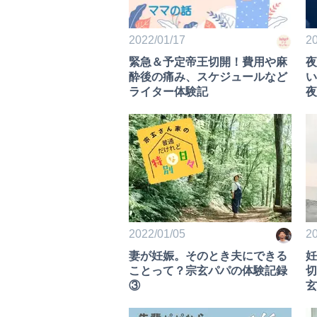
2022/01/17
20
緊急＆予定帝王切開！費用や麻
夜
酔後の痛み、スケジュールなど
い
ライター体験記
夜
2022/01/05
20
妻が妊娠。そのとき夫にできる
妊
ことって？宗玄パパの体験記録
切
③
玄