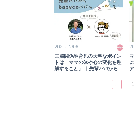
2021/12/06
20
夫婦関係や育児の大事なポイン
マ
トは「ママの体や心の変化を理
に
解すること」 ｜先輩パパから
ア
babycoパパへエールを！①渡
邊大地さん（前編）
←
1