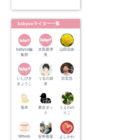
babycoライター一覧
babyco編
太田菜津
山田治奈
集部
美
いしびき
うるの加
宗玄浩
きょうこ
奈
兎本
東京ダッ
うえのの
ク
りこ
Mitsuki
安井香菜
よしかわ