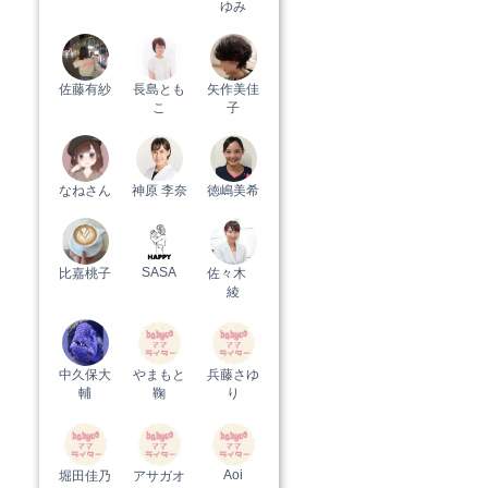
ゆみ
佐藤有紗
長島とも
矢作美佳
こ
子
なねさん
神原 李奈
徳嶋美希
SASA
比嘉桃子
佐々木
綾
中久保大
やまもと
兵藤さゆ
輔
鞠
り
Aoi
堀田佳乃
アサガオ