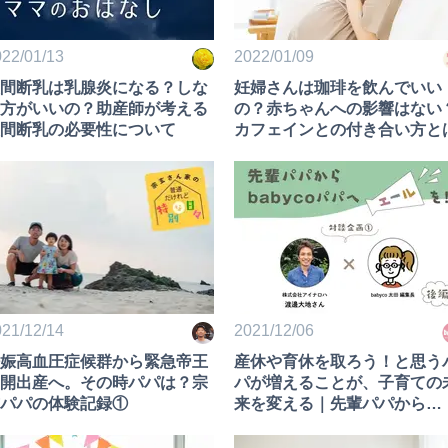
22/01/13
2022/01/09
間断乳は乳腺炎になる？しな
妊婦さんは珈琲を飲んでいい
方がいいの？助産師が考える
の？赤ちゃんへの影響はない
間断乳の必要性について
カフェインとの付き合い方と
21/12/14
2021/12/06
娠高血圧症候群から緊急帝王
産休や育休を取ろう！と思う
開出産へ。その時パパは？宗
パが増えることが、子育ての
パパの体験記録①
来を変える｜先輩パパから
babycoパパへエールを！イ
タビュー①渡邊大地さん（後