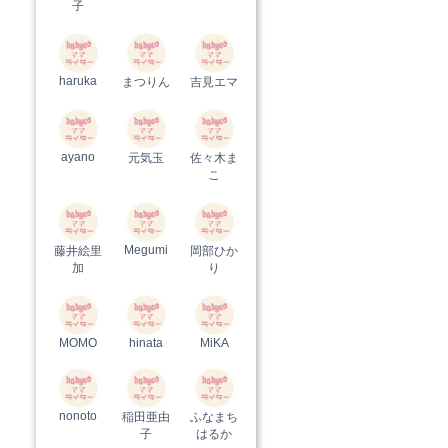
子
haruka
まつりん
吉見エマ
ayano
元気玉
佐々木ま
こ
Megumi
藤井絵里
岡部ひか
加
り
MOMO
hinata
MiKA
nonoto
稲田亜由
ふなまち
子
はるか