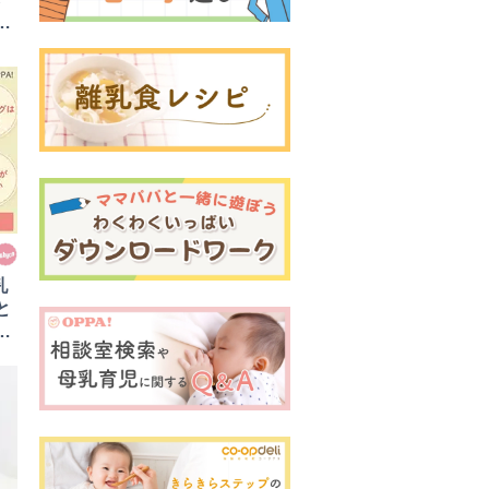
催
乳
と
無