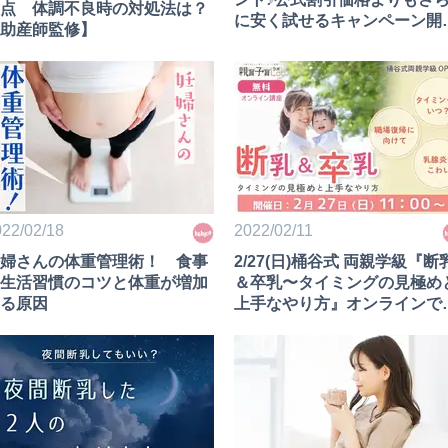
点 体調不良時の対処法は？
に安く試せるキャンペーン開
助産師監修】
中
22/02/18
2022/02/11
婦さんの体重管理術！ 食事
2/27(日)桶谷式 両親学級『断
生活習慣のコツと体重が増加
＆卒乳〜タイミングの見極め
る原因
上手なやり方』オンラインで
料開催！