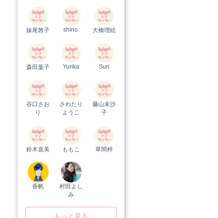
shino.
妹尾敦子
大橋理絵
Yurika
Suri
森田葉子
谷口さお
さわたり
藤山未沙
り
ようこ
子
鈴木直美
ももこ
草間梓
香帆
村田よし
み
もっと見る