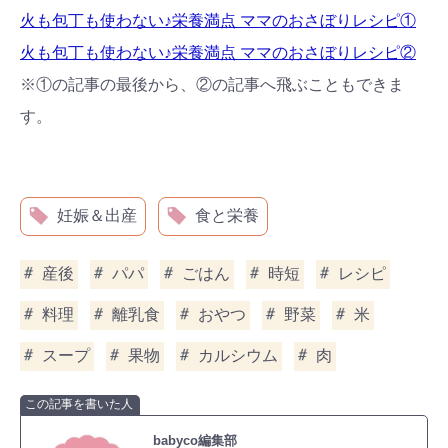
火も包丁も使わない♪栄養満点 ママのおさぼりレシピ①
火も包丁も使わない♪栄養満点 ママのおさぼりレシピ②
※①の記事の最後から、②の記事へ飛ぶこともできま
す。
妊娠＆出産
食と栄養
産後
パパ
ごはん
時短
レシピ
料理
離乳食
おやつ
野菜
米
スープ
果物
カルシウム
肉
この記事を書いた人
babyco編集部