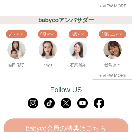
＋VIEW MORE
babycoアンバサダー
プレママ
0歳ママ
1歳ママ
2歳以上ママ
会田 彩子
sayu
石原 唯加
飯島 奈々
＋VIEW MORE
Follow US
babyco会員の特典はこちら