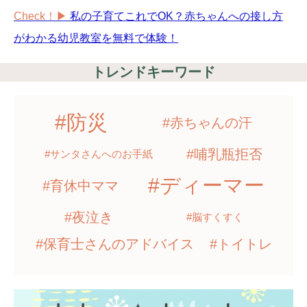
Check！▶︎
私の子育てこれでOK？赤ちゃんへの接し方
がわかる幼児教室を無料で体験！
トレンドキーワード
#防災
#赤ちゃんの汗
#哺乳瓶拒否
#サンタさんへのお手紙
#ディーマー
#育休中ママ
#夜泣き
#脳すくすく
#保育士さんのアドバイス
#トイトレ