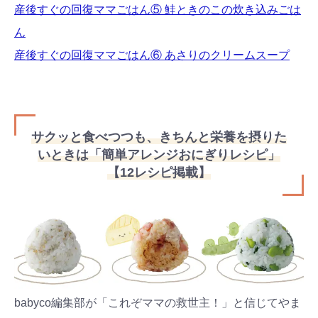
産後すぐの回復ママごはん⑤ 鮭ときのこの炊き込みごは
ん
産後すぐの回復ママごはん⑥ あさりのクリームスープ
サクッと食べつつも、きちんと栄養を摂りた
いときは「簡単アレンジおにぎりレシピ」
【12レシピ掲載】
babyco編集部が「これぞママの救世主！」と信じてやま