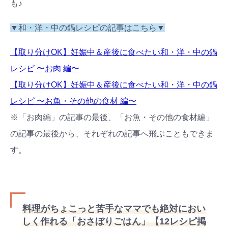
も♪
▼和・洋・中の鍋レシピの記事はこちら▼
【取り分けOK】妊娠中＆産後に食べたい和・洋・中の鍋
レシピ 〜お肉 編〜
検索
プレゼント&
妊娠&出産
子育て
【取り分けOK】妊娠中＆産後に食べたい和・洋・中の鍋
キャンペーン
#プレゼント
#教育
#0歳
#母乳
レシピ 〜お魚・その他の食材 編〜
#出産準備
#習いごと
#発達
※「お肉編」の記事の最後、「お魚・その他の食材編」
#離乳食
の記事の最後から、それぞれの記事へ飛ぶこともできま
学び
暮らし
す。
料理がちょこっと苦手なママでも絶対におい
しく作れる「おさぼりごはん」【12レシピ掲