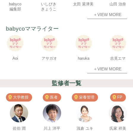
babyco
いしびき
太田 菜津美
山田 治奈
編集部
きょうこ
＋VIEW MORE
babycoママライター
Aoi
アサガオ
haruka
吉見エマ
＋VIEW MORE
監修者一覧
大学教授
医者
栄養管理
FP
佐伯 潤
川上 洋平
浅倉 ユキ
氏家 祥美