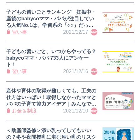
子どもの習いごとランキング 妊娠中・
産後のbabycoママ・パパが注目してい
る人気No.1は、学習系の「○○」だっ
た！
習い事
2021/12/17
子どもの習いごと、いつからやってる？
babycoママ・パパ 733人にアンケー
ト！
習い事
2021/12/16
産休や育休の取得が難しくても、工夫の
仕方はいっぱい！取得しなかったママと
パパの子育て協力アイデア｜みんなで考
えよう パパの産休・育休③
お金＆制度
2021/12/10
＜助産師監修＞添い乳ってしてもいい
の？冬や夜間授乳に潜む添い乳のリスク