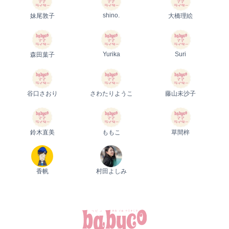
shino.
妹尾敦子
大橋理絵
Yurika
Suri
森田葉子
谷口さおり
さわたりようこ
藤山未沙子
鈴木直美
ももこ
草間梓
香帆
村田よしみ