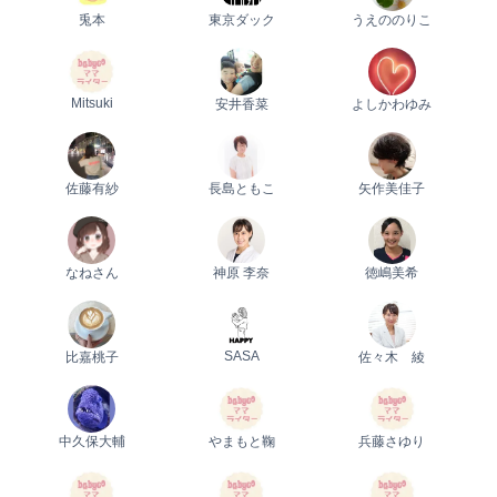
兎本
東京ダック
うえののりこ
Mitsuki
安井香菜
よしかわゆみ
佐藤有紗
長島ともこ
矢作美佳子
なねさん
神原 李奈
徳嶋美希
SASA
比嘉桃子
佐々木 綾
中久保大輔
やまもと鞠
兵藤さゆり