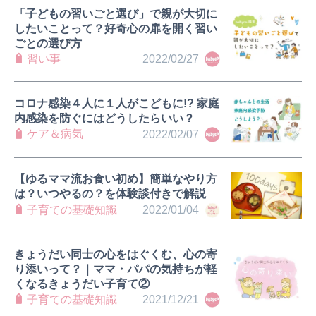
「子どもの習いごと選び」で親が大切に
したいことって？好奇心の扉を開く習い
ごとの選び方
習い事
2022/02/27
コロナ感染４人に１人がこどもに!? 家庭
内感染を防ぐにはどうしたらいい？
ケア＆病気
2022/02/07
【ゆるママ流お食い初め】簡単なやり方
は？いつやるの？を体験談付きで解説
子育ての基礎知識
2022/01/04
きょうだい同士の心をはぐくむ、心の寄
り添いって？｜ママ・パパの気持ちが軽
くなるきょうだい子育て②
子育ての基礎知識
2021/12/21