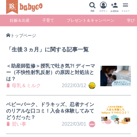
メニュー
検索
ログイン
メニュー
会員登録
妊娠＆出産
子育て
プレゼント＆キャンペーン
学び
トップページ
妊娠＆出産
子育て
プレゼント＆キ
学び
「生後３ヵ月」に関する記事一覧
ャンペーン
＜助産師監修＞授乳で吐き気?! ディーマ
ー（不快性射乳反射）の原因と対処法と
は？
暮らし
母乳＆ミルク
2022/03/12
ベビーパーク、ドラキッズ、忍者ナイン
のリアルな口コミ！入会＆体験してみて
どうだった？
習い事
2022/03/01