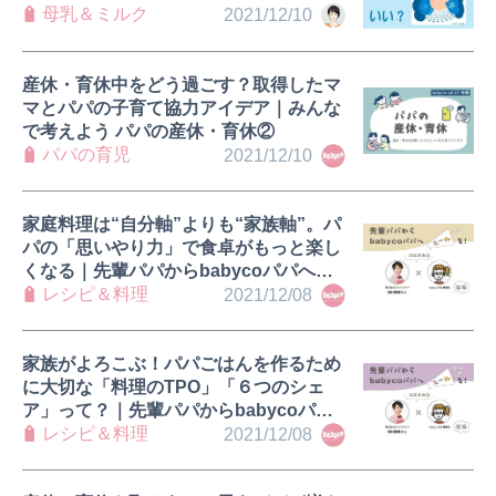
母乳＆ミルク
2021/12/10
産休・育休中をどう過ごす？取得したマ
マとパパの子育て協力アイデア｜みんな
で考えよう パパの産休・育休②
パパの育児
2021/12/10
家庭料理は“自分軸”よりも“家族軸”。パ
パの「思いやり力」で食卓がもっと楽し
くなる｜先輩パパからbabycoパパへエ
ールを！インタビュー②滝村雅晴さん
レシピ＆料理
2021/12/08
（後編）
家族がよろこぶ！パパごはんを作るため
に大切な「料理のTPO」「６つのシェ
ア」って？｜先輩パパからbabycoパパ
へエールを！インタビュー②滝村雅晴さ
レシピ＆料理
2021/12/08
ん（前編）