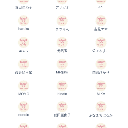
Aoi
堀田佳乃子
アサガオ
haruka
まつりん
吉見エマ
ayano
元気玉
佐々木まこ
Megumi
藤井絵里加
岡部ひかり
MOMO
hinata
MiKA
nonoto
稲田亜由子
ふなまちはるか