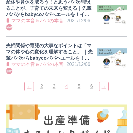
産休や育休を取ろう！と思うパパが増え
ることが、子育ての未来を変える｜先輩
パパからbabycoパパへエールを！イン
タビュー①渡邊大地さん（後編）
ママの本音＆パパの本音
2021/12/06
夫婦関係や育児の大事なポイントは「マ
マの体や心の変化を理解すること」 ｜先
輩パパからbabycoパパへエールを！①
渡邊大地さん（前編）
ママの本音＆パパの本音
2021/12/06
←
2
3
4
5
6
→