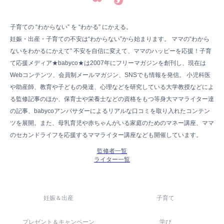
子育ての “わからない” を “わかる” にかえる。
妊娠・出産・子育ての不安は“わからない”から始まります。 ママの“わから
ないをわかるにかえて” 不安を自信に変えて、ママのハッピーを応援！子育
て応援メディア★babyco★は2007年にフリーマガジンを創刊し、現在は
Webコンテンツ、会員制メールマガジン、SNSでも情報を発信。 小児科医
や助産師、教育や子どもの発達、心理などを研究している大学教授などによ
る監修記事のほか、保育士や栄養士などの資格をもつ等身大ママライター達
の記事、babycoアンバサダーによるリアルな口コミを取り入れたコンテン
ツを展開。また、母乳育児や赤ちゃんがいる家庭のためのマネー講座、ママ
のセカンドライフを応援するママライター講座なども開催しています。
監修者一覧
ライター一覧
妊娠＆出産
子育て
プレゼント＆キャンペーン
学び