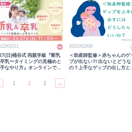
22/02/11
2022/02/09
/27(日)桶谷式 両親学級『断乳
＜助産師監修＞赤ちゃんのゲ
卒乳〜タイミングの見極めと
プが出ない?! 出ないとどうな
手なやり方』オンラインで無
の？上手なゲップの出し方と
開催！
は？
←
1
2
3
→