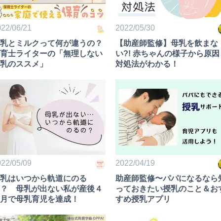
22/06/21
2022/05/30
乳とミルクって何が違うの？
【助産師監修】母乳を飲まな
育士ライターの「無理しない
い?! 赤ちゃんの様子から原因
乳のススメ」
対処法がわかる！
22/05/09
2022/04/19
乳はいつから軌道にのる
助産師監修〜パパになるなら
？ 母乳が出ない私が産後４
っておきたい授乳のこと＆お
月で母乳育児を達成！
すめ授乳アプリ