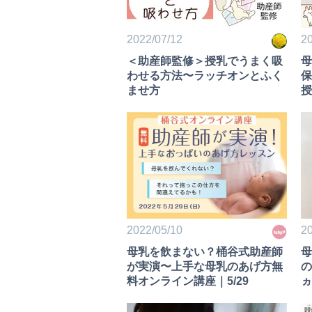
2022/07/12
20
＜助産師監修＞授乳でうまく吸
母
わせる方法〜ラッチオンとふく
保
ませ方
授
2022/05/10
20
母乳を飲まない？桶谷式助産師
母
が実演〜上手な母乳のあげ方無
の
料オンライン講座｜5/29
ヵ