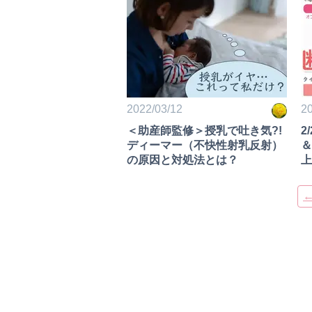
2022/03/12
20
＜助産師監修＞授乳で吐き気?!
2
ディーマー（不快性射乳反射）
＆
の原因と対処法とは？
上
料