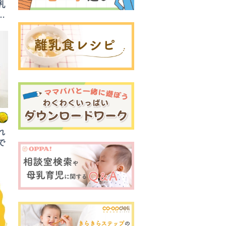
乳
べ
れ
で