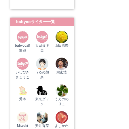
babycoライター一覧
babyco編
太田菜津
山田治奈
集部
美
いしびき
うるの加
宗玄浩
きょうこ
奈
兎本
東京ダッ
うえのの
ク
りこ
Mitsuki
安井香菜
よしかわ