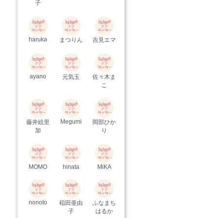
子
haruka
まつりん
吉見エマ
ayano
元気玉
佐々木ま
こ
Megumi
藤井絵里
岡部ひか
加
り
MOMO
hinata
MiKA
nonoto
稲田亜由
ふなまち
子
はるか