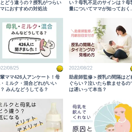
とどう違うの？授乳がつらい
い？母乳不足のサインは？母
マにおすすめの対処法
量についてママが知っておく
きこと
22/08/25
2022/08/22
輩ママ426人アンケート！母
助産師監修＞授乳の間隔はど
・ミルク・混合どれがいい
ぐらい？泣いたら飲ませるの
？ みんなどうしてる？
は遅いって本当？