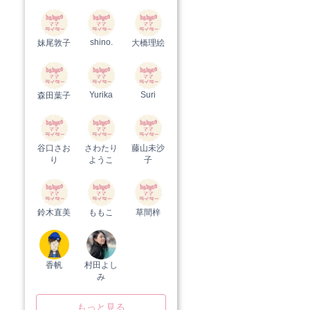
shino.
妹尾敦子
大橋理絵
Yurika
Suri
森田葉子
谷口さお
さわたり
藤山未沙
り
ようこ
子
鈴木直美
ももこ
草間梓
香帆
村田よし
み
もっと見る