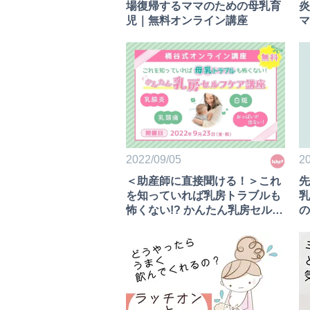
場復帰するママのための母乳育
炎
児｜無料オンライン講座
マ
20
2022/09/05
先
＜助産師に直接聞ける！＞これ
乳
を知っていれば乳房トラブルも
の
怖くない!? かんたん乳房セルフ
ケア 無料オンライン講座