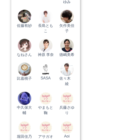
ゆみ
佐藤有紗
長島とも
矢作美佳
こ
子
なねさん
神原 李奈
徳嶋美希
SASA
比嘉桃子
佐々木
綾
中久保大
やまもと
兵藤さゆ
輔
鞠
り
Aoi
堀田佳乃
アサガオ