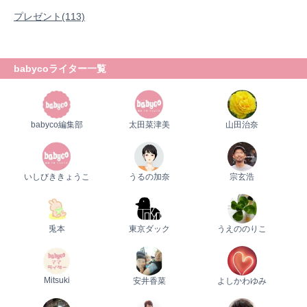
プレゼント
プレゼント(113)
babycoライター一覧
babyco編集部
太田菜津美
山田治奈
いしびききょうこ
うるの加奈
宗玄浩
兎本
東京ダック
うえののりこ
Mitsuki
安井香菜
よしかわゆみ