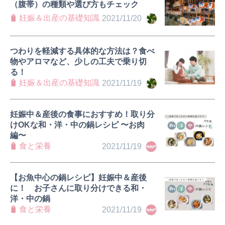
（腹帯）の種類や選び方もチェック
妊娠＆出産の基礎知識
2021/11/20
つわりを軽減する具体的な方法は？食べ
物やアロマなど、少しの工夫で乗り切
る！
妊娠＆出産の基礎知識
2021/11/19
妊娠中＆産後の食事におすすめ！取り分
けOKな和・洋・中の鍋レシピ 〜お肉
編〜
食と栄養
2021/11/19
【お魚中心の鍋レシピ】妊娠中＆産後
に！ お子さんに取り分けできる和・
洋・中の鍋
食と栄養
2021/11/19