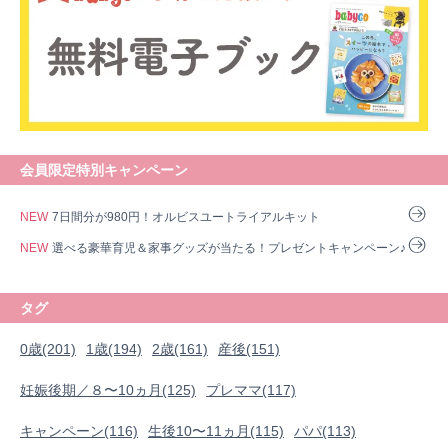
会員限定特別キャンペーン
NEW
7日間分が980円！オルビスユートライアルキット
NEW
選べる豪華育児＆家事グッズが当たる！プレゼントキャンペーン♪
タグ
0歳(201)
1歳(194)
2歳(161)
産後(151)
妊娠後期／８〜10ヵ月(125)
プレママ(117)
0歳
1歳
2歳
産後
妊娠後期／８〜10ヵ月
プレママ
キャンペーン
生後10〜11ヵ月
パパ
キャンペーン(116)
生後10〜11ヵ月(115)
パパ(113)