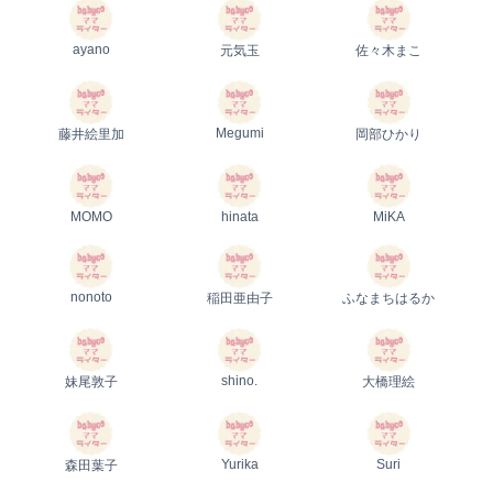
ayano
元気玉
佐々木まこ
Megumi
藤井絵里加
岡部ひかり
MOMO
hinata
MiKA
nonoto
稲田亜由子
ふなまちはるか
shino.
妹尾敦子
大橋理絵
Yurika
Suri
森田葉子