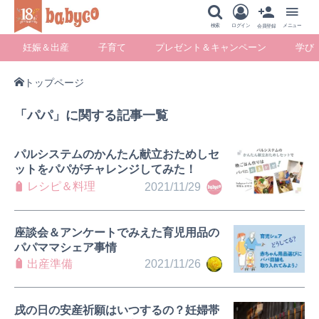
メニュー
検索
ログイン
メニュー
会員登録
妊娠＆出産
子育て
プレゼント＆キャンペーン
学び
トップページ
妊娠＆出産
子育て
プレゼント＆キ
学び
「パパ」に関する記事一覧
ャンペーン
パルシステムのかんたん献立おためしセ
ットをパパがチャレンジしてみた！
レシピ＆料理
2021/11/29
暮らし
座談会＆アンケートでみえた育児用品の
パパママシェア事情
出産準備
2021/11/26
戌の日の安産祈願はいつするの？妊婦帯