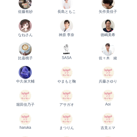
佐藤有紗
長島ともこ
矢作美佳子
なねさん
神原 李奈
徳嶋美希
SASA
比嘉桃子
佐々木 綾
中久保大輔
やまもと鞠
兵藤さゆり
Aoi
堀田佳乃子
アサガオ
haruka
まつりん
吉見エマ