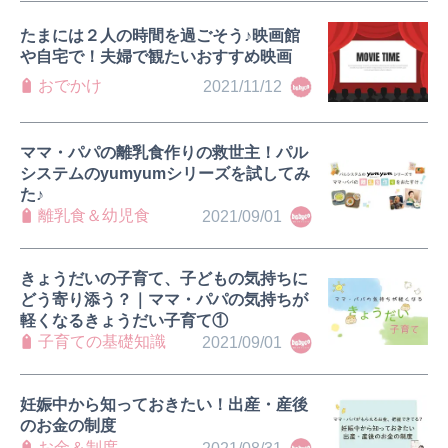
たまには２人の時間を過ごそう♪映画館
や自宅で！夫婦で観たいおすすめ映画
おでかけ
2021/11/12
ママ・パパの離乳食作りの救世主！パル
システムのyumyumシリーズを試してみ
た♪
離乳食＆幼児食
2021/09/01
きょうだいの子育て、子どもの気持ちに
どう寄り添う？｜ママ・パパの気持ちが
軽くなるきょうだい子育て①
子育ての基礎知識
2021/09/01
妊娠中から知っておきたい！出産・産後
のお金の制度
お金＆制度