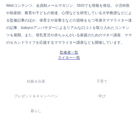
Webコンテンツ、会員制メールマガジン、SNSでも情報を発信。 小児科医
や助産師、教育や子どもの発達、心理などを研究している大学教授などによ
る監修記事のほか、保育士や栄養士などの資格をもつ等身大ママライター達
の記事、babycoアンバサダーによるリアルな口コミを取り入れたコンテン
ツを展開。また、母乳育児や赤ちゃんがいる家庭のためのマネー講座、ママ
のセカンドライフを応援するママライター講座なども開催しています。
監修者一覧
ライター一覧
妊娠＆出産
子育て
プレゼント＆キャンペーン
学び
暮らし