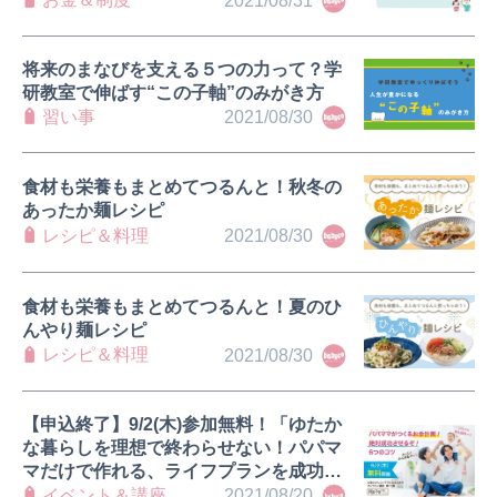
2021/08/31
将来のまなびを支える５つの力って？学
研教室で伸ばす“この子軸”のみがき方
習い事
2021/08/30
食材も栄養もまとめてつるんと！秋冬の
あったか麺レシピ
レシピ＆料理
2021/08/30
食材も栄養もまとめてつるんと！夏のひ
んやり麺レシピ
レシピ＆料理
2021/08/30
【申込終了】9/2(木)参加無料！「ゆたか
な暮らしを理想で終わらせない！パパマ
マだけで作れる、ライフプランを成功さ
せる６つのコツ！」開催！｜babycoオ
イベント＆講座
2021/08/20