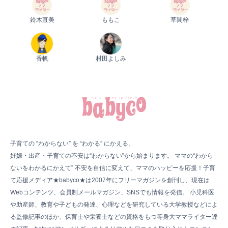
鈴木直美
ももこ
草間梓
香帆
村田よしみ
子育ての “わからない” を “わかる” にかえる。
妊娠・出産・子育ての不安は“わからない”から始まります。 ママの“わから
ないをわかるにかえて” 不安を自信に変えて、ママのハッピーを応援！子育
て応援メディア★babyco★は2007年にフリーマガジンを創刊し、現在は
Webコンテンツ、会員制メールマガジン、SNSでも情報を発信。 小児科医
や助産師、教育や子どもの発達、心理などを研究している大学教授などによ
る監修記事のほか、保育士や栄養士などの資格をもつ等身大ママライター達