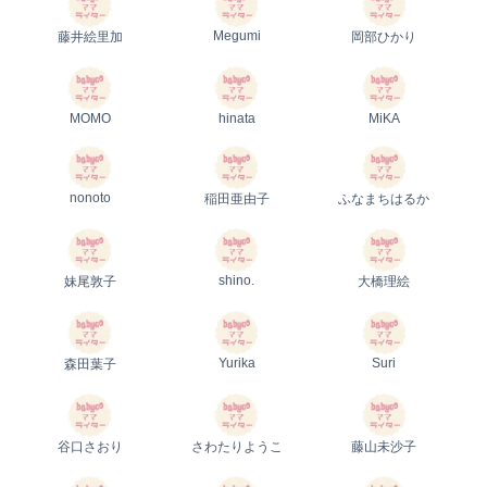
Megumi
藤井絵里加
岡部ひかり
MOMO
hinata
MiKA
nonoto
稲田亜由子
ふなまちはるか
shino.
妹尾敦子
大橋理絵
Yurika
Suri
森田葉子
谷口さおり
さわたりようこ
藤山未沙子