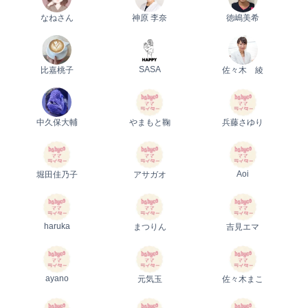
なねさん
神原 李奈
徳嶋美希
SASA
比嘉桃子
佐々木 綾
中久保大輔
やまもと鞠
兵藤さゆり
Aoi
堀田佳乃子
アサガオ
haruka
まつりん
吉見エマ
ayano
元気玉
佐々木まこ