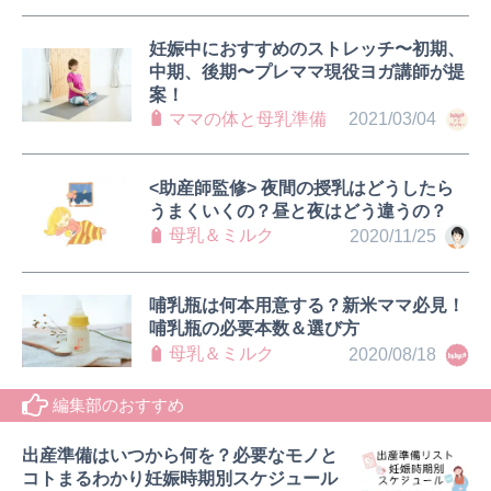
妊娠中におすすめのストレッチ〜初期、
中期、後期〜プレママ現役ヨガ講師が提
案！
ママの体と母乳準備
2021/03/04
<助産師監修> 夜間の授乳はどうしたら
うまくいくの？昼と夜はどう違うの？
母乳＆ミルク
2020/11/25
哺乳瓶は何本用意する？新米ママ必見！
哺乳瓶の必要本数＆選び方
母乳＆ミルク
2020/08/18
編集部のおすすめ
出産準備はいつから何を？必要なモノと
コトまるわかり妊娠時期別スケジュール