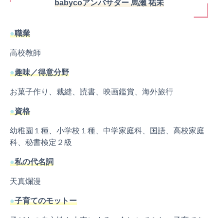
babycoアンバサダー 馬瀬 祐未
●
職業
高校教師
●
趣味／得意分野
お菓子作り、裁縫、読書、映画鑑賞、海外旅行
●
資格
幼稚園１種、小学校１種、中学家庭科、国語、高校家庭
科、秘書検定２級
●
私の代名詞
天真爛漫
●
子育てのモットー