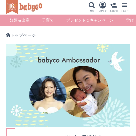
メニュー
検索
ログイン
メニュー
会員登録
妊娠＆出産
子育て
プレゼント＆キャンペーン
学び
トップページ
妊娠＆出産
子育て
プレゼント＆キ
学び
ャンペーン
暮らし