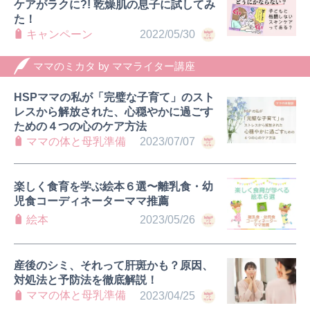
ケアがラクに?! 乾燥肌の息子に試してみ
た！
キャンペーン
2022/05/30
ママのミカタ by ママライター講座
HSPママの私が「完璧な子育て」のスト
レスから解放された、心穏やかに過ごす
ための４つの心のケア方法
ママの体と母乳準備
2023/07/07
0歳
1歳
2歳
産後
妊娠後期／８〜10ヵ月
楽しく食育を学ぶ絵本６選〜離乳食・幼
プレママ
キャンペーン
生後10〜11ヵ月
パパ
児食コーディネーターママ推薦
プレゼント
絵本
2023/05/26
産後のシミ、それって肝斑かも？原因、
対処法と予防法を徹底解説！
ママの体と母乳準備
2023/04/25