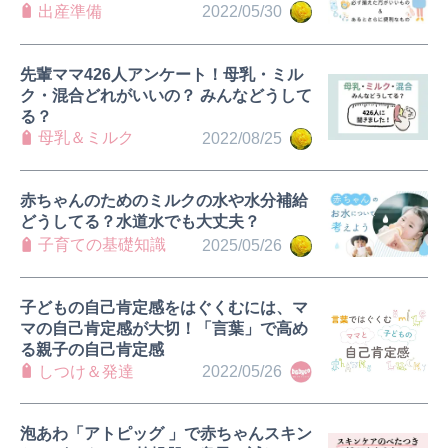
出産準備
2022/05/30
先輩ママ426人アンケート！母乳・ミル
ク・混合どれがいいの？ みんなどうして
る？
母乳＆ミルク
2022/08/25
赤ちゃんのためのミルクの水や水分補給
どうしてる？水道水でも大丈夫？
子育ての基礎知識
2025/05/26
子どもの自己肯定感をはぐくむには、マ
マの自己肯定感が大切！「言葉」で高め
る親子の自己肯定感
しつけ＆発達
2022/05/26
泡あわ「アトピッグ 」で赤ちゃんスキン