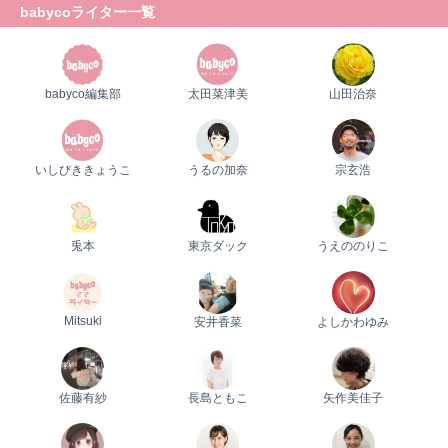
babycoライター一覧
babyco編集部
太田菜津美
山田治奈
いしびききょうこ
うるの加奈
宗玄浩
兎本
東京ダック
うえののりこ
Mitsuki
安井香菜
よしかわゆみ
佐藤有紗
長島ともこ
矢作美佳子