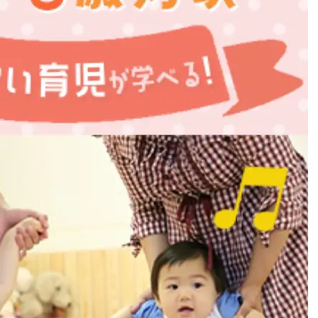
ゼント
#教育
#0歳
#母乳
#出産準備
#習いごと
#発
プレゼント&
妊娠&出産
子育て
学び
暮らし
キャンペーン
食