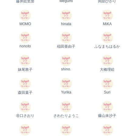
Megumi
藤井絵里加
岡部ひかり
MOMO
hinata
MiKA
nonoto
稲田亜由子
ふなまちはるか
shino.
妹尾敦子
大橋理絵
Yurika
Suri
森田葉子
谷口さおり
さわたりようこ
藤山未沙子