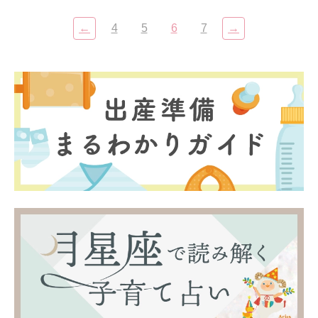
←
4
5
6
7
→