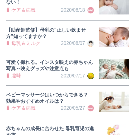
ない！
ケア＆病気
2020/08/18
【助産師監修】母乳の“正しい飲ませ
方”知ってますか？
母乳＆ミルク
2020/08/07
可愛く撮れる。インスタ映えの赤ちゃん
写真～映えグッズや注意点も
趣味
2020/07/17
ベビーマッサージはいつからできる？
効果やおすすめオイルは？
ケア＆病気
2020/05/27
赤ちゃんの成長に合わせた 母乳育児の進
め方