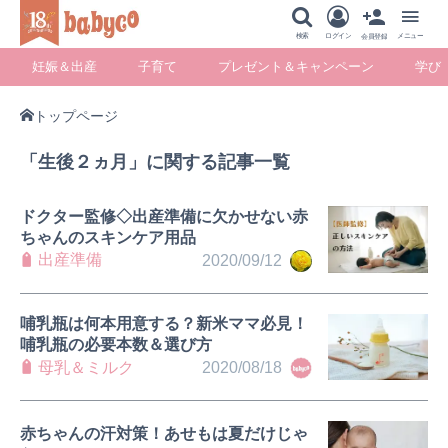
メニュー
検索
ログイン
メニュー
会員登録
妊娠＆出産
子育て
プレゼント＆キャンペーン
学び
トップページ
妊娠＆出産
子育て
プレゼント＆キ
学び
「生後２ヵ月」に関する記事一覧
ャンペーン
ドクター監修◇出産準備に欠かせない赤
ちゃんのスキンケア用品
出産準備
2020/09/12
暮らし
哺乳瓶は何本用意する？新米ママ必見！
哺乳瓶の必要本数＆選び方
母乳＆ミルク
2020/08/18
赤ちゃんの汗対策！あせもは夏だけじゃ