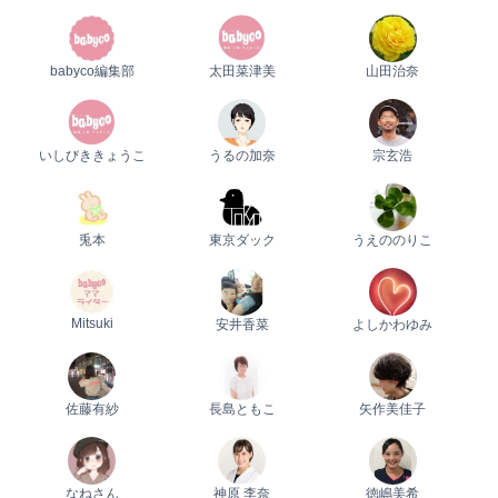
babyco編集部
太田菜津美
山田治奈
いしびききょうこ
うるの加奈
宗玄浩
兎本
東京ダック
うえののりこ
Mitsuki
安井香菜
よしかわゆみ
佐藤有紗
長島ともこ
矢作美佳子
なねさん
神原 李奈
徳嶋美希