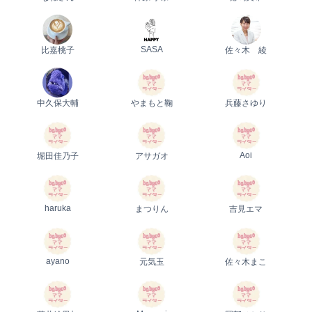
SASA
比嘉桃子
佐々木 綾
中久保大輔
やまもと鞠
兵藤さゆり
Aoi
堀田佳乃子
アサガオ
haruka
まつりん
吉見エマ
ayano
元気玉
佐々木まこ