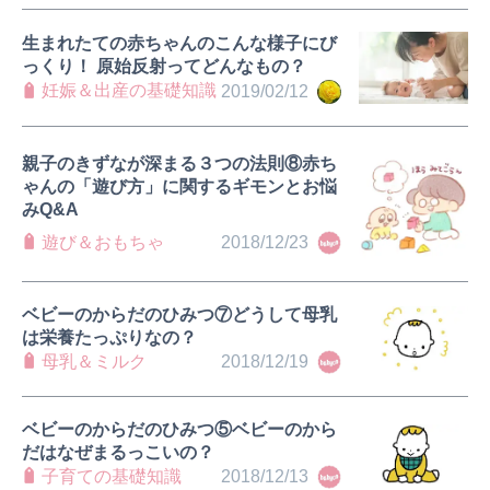
生まれたての赤ちゃんのこんな様子にび
っくり！ 原始反射ってどんなもの？
妊娠＆出産の基礎知識
2019/02/12
親子のきずなが深まる３つの法則⑧赤ち
ゃんの「遊び方」に関するギモンとお悩
みQ&A
遊び＆おもちゃ
2018/12/23
ベビーのからだのひみつ⑦どうして母乳
は栄養たっぷりなの？
母乳＆ミルク
2018/12/19
ベビーのからだのひみつ⑤ベビーのから
だはなぜまるっこいの？
子育ての基礎知識
2018/12/13