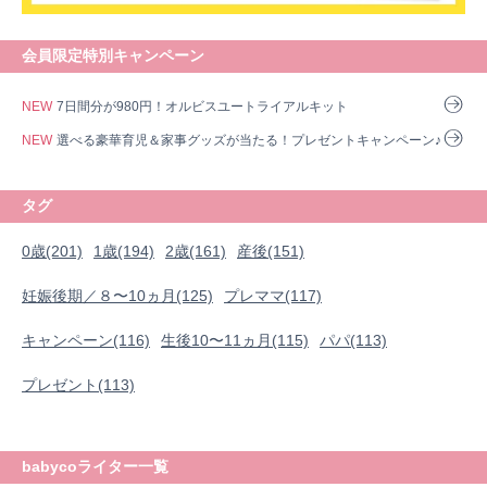
会員限定特別キャンペーン
NEW
7日間分が980円！オルビスユートライアルキット
NEW
選べる豪華育児＆家事グッズが当たる！プレゼントキャンペーン♪
タグ
0歳(201)
1歳(194)
2歳(161)
産後(151)
妊娠後期／８〜10ヵ月(125)
プレママ(117)
キャンペーン(116)
生後10〜11ヵ月(115)
パパ(113)
0歳
1歳
2歳
産後
妊娠後期／８〜10ヵ月
プレゼント(113)
プレママ
キャンペーン
生後10〜11ヵ月
パパ
プレゼント
babycoライター一覧