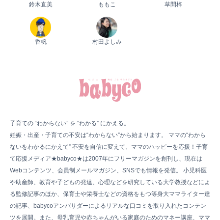
鈴木直美
ももこ
草間梓
香帆
村田よしみ
子育ての “わからない” を “わかる” にかえる。
妊娠・出産・子育ての不安は“わからない”から始まります。 ママの“わから
ないをわかるにかえて” 不安を自信に変えて、ママのハッピーを応援！子育
て応援メディア★babyco★は2007年にフリーマガジンを創刊し、現在は
Webコンテンツ、会員制メールマガジン、SNSでも情報を発信。 小児科医
や助産師、教育や子どもの発達、心理などを研究している大学教授などによ
る監修記事のほか、保育士や栄養士などの資格をもつ等身大ママライター達
の記事、babycoアンバサダーによるリアルな口コミを取り入れたコンテン
ツを展開。また、母乳育児や赤ちゃんがいる家庭のためのマネー講座、ママ