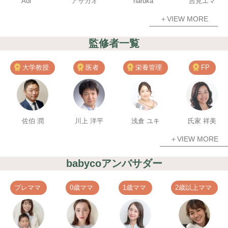
Aoi
アサガオ
haruka
吉見エマ
＋VIEW MORE
監修者一覧
大学教授
医者
栄養管理
FP
佐伯 潤
川上 洋平
浅倉 ユキ
氏家 祥美
＋VIEW MORE
babycoアンバサダー
プレママ
0歳ママ
1歳ママ
2歳以上ママ