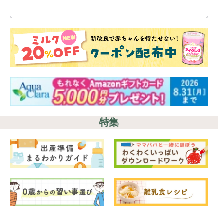
検索
プレゼント&
妊娠&出産
子育て
キャンペーン
#プレゼント
#教育
#0歳
#母乳
#出産準備
#習いごと
#発達
#離乳食
学び
暮らし
特集