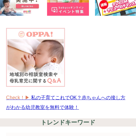
Check！▶︎
私の子育てこれでOK？赤ちゃんへの接し方
がわかる幼児教室を無料で体験！
トレンドキーワード