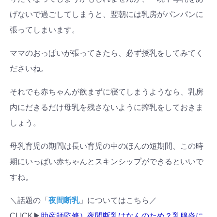
げないで過ごしてしまうと、翌朝には乳房がパンパンに
張ってしまいます。
ママのおっぱいが張ってきたら、必ず授乳をしてみてく
ださいね。
それでも赤ちゃんが飲まずに寝てしまうようなら、乳房
内にだきるだけ母乳を残さないように搾乳をしておきま
しょう。
母乳育児の期間は長い育児の中のほんの短期間、この時
期にいっぱい赤ちゃんとスキンシップができるといいで
すね。
＼話題の「
夜間断乳
」についてはこちら／
CLICK▶︎
助産師監修）夜間断乳はなんのため？乳腺炎に