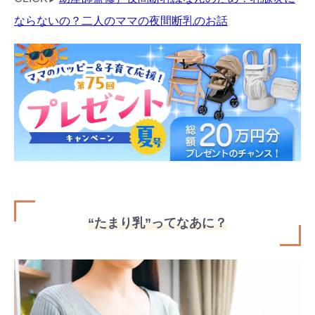
ならないの？二人のママの夜間断乳のお話
“たまり乳”ってなあに？