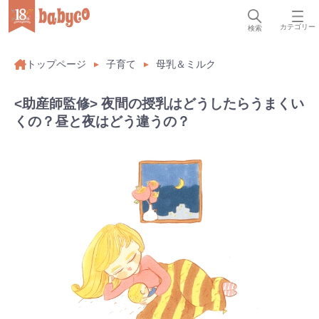
カテゴリー
検索
トップページ
子育て
母乳＆ミルク
<助産師監修> 夜間の授乳はどうしたらうまくい
くの？昼と夜はどう違うの？