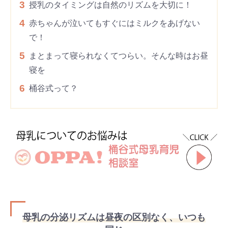
3
授乳のタイミングは自然のリズムを大切に！
4
赤ちゃんが泣いてもすぐにはミルクをあげない
で！
5
まとまって寝られなくてつらい。そんな時はお昼
寝を
6
桶谷式って？
母乳の分泌リズムは昼夜の区別なく、いつも