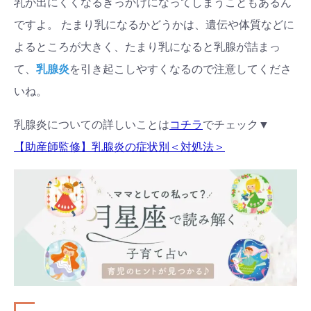
乳が出にくくなるきっかけになってしまうこともあるん
ですよ。 たまり乳になるかどうかは、遺伝や体質などに
よるところが大きく、たまり乳になると乳腺が詰まっ
て、
乳腺炎
を引き起こしやすくなるので注意してくださ
いね。
乳腺炎についての詳しいことは
コチラ
でチェック▼
【助産師監修】乳腺炎の症状別＜対処法＞