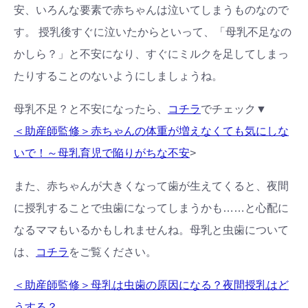
安、いろんな要素で赤ちゃんは泣いてしまうものなので
す。 授乳後すぐに泣いたからといって、「母乳不足なの
かしら？」と不安になり、すぐにミルクを足してしまっ
たりすることのないようにしましょうね。
母乳不足？と不安になったら、
コチラ
でチェック▼
＜助産師監修＞赤ちゃんの体重が増えなくても気にしな
いで！～母乳育児で陥りがちな不安
>
また、赤ちゃんが大きくなって歯が生えてくると、夜間
に授乳することで虫歯になってしまうかも……と心配に
なるママもいるかもしれませんね。母乳と虫歯について
は、
コチラ
をご覧ください。
検索
プレゼント&
妊娠&出産
子育て
＜助産師監修＞母乳は虫歯の原因になる？夜間授乳はど
キャンペーン
#プレゼント
#教育
#0歳
#母乳
うする？