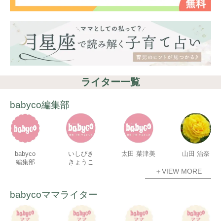
ライター一覧
babyco編集部
babyco
いしびき
太田 菜津美
山田 治奈
編集部
きょうこ
＋VIEW MORE
babycoママライター