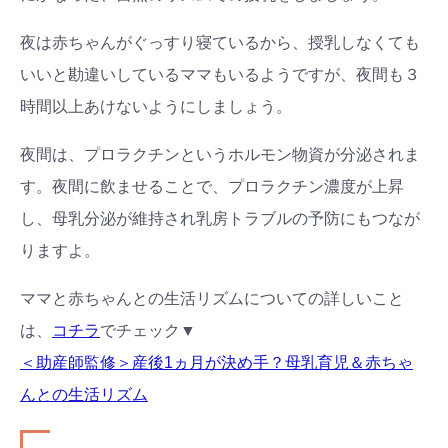
夜は赤ちゃんがぐっすり寝ているから、授乳しなくても
いいと勘違いしているママもいるようですが、夜間も３
時間以上あけないようにしましょう。
夜間は、プロラクチンというホルモン物資が分泌されま
す。夜間に飲ませることで、プロラクチン濃度が上昇
し、母乳分泌が維持され乳房トラブルの予防にもつなが
りますよ。
ママと赤ちゃんとの生活リズムについての詳しいこと
は、
コチラ
でチェック▼
＜助産師監修＞産後1ヵ月が決め手？母乳育児＆赤ちゃ
んとの生活リズム