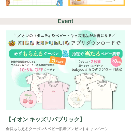
Event
【イオン キッズリパブリック】
全員もらえるクーポン＆ベビー肌着プレゼントキャンペーン