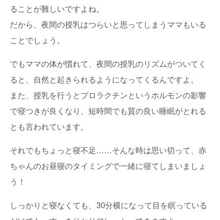
ることが難しいですよね。
だから、夜間の授乳はつらいと思ってしまうママもいる
ことでしょう。
でもママの体が慣れて、夜間の授乳のリズムがついてく
ると、自然と起きられるようになってくるんですよ。
また、授乳を行うとプロラクチンというホルモンの影響
で寝つきが良くなり、短時間でも質の良い睡眠がとれる
とも言われています。
それでもちょっと寝不足……そんな時は思い切って、赤
ちゃんのお昼寝のタイミングで一緒に寝てしまいましょ
う！
しっかりと寝なくても、30分横になって目を瞑っている