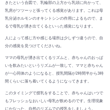
きたという合図で、乳輪部の上方から乳頭に向かって、
乳房がツツーッと張ってくる感覚があります。これは母
乳分泌ホルモンのオキシトシンの作用によるもので、ま
るで母乳が湧き出てくるといった感覚になります。
人によって感じ方や感じる場所は少しずつ違うので、自
分の感覚を見つけてくださいね。
ママの母乳が湧き出てくるリズムと、赤ちゃんのおっぱ
いを飲みたいというリズムが一致して、ママと赤ちゃん
が一心同体のようになると、授乳間隔が2時間半から3時
間くらいに落ち着いてくるようになってきます。
このタイミングで授乳をすることで、赤ちゃんはいつで
もフレッシュなおいしい母乳が飲めるのです。生理現象
にかなった、自然のリズムでの授乳をしましょう。