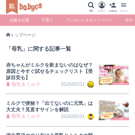
メニュー
検索
ログイン
メニュー
会員登録
妊娠＆出産
子育て
プレゼント＆キャンペーン
学び
トップページ
妊娠＆出産
子育て
プレゼント＆キ
学び
「母乳」に関する記事一覧
ャンペーン
赤ちゃんがミルクを飲まないのはなぜ？
原因と今すぐ試せるチェックリスト【受
診目安も】
暮らし
母乳＆ミルク
2026/05/31
ミルクで便秘？「出てないのに元気」は
大丈夫？見直すサインを解説
母乳＆ミルク
2026/05/31