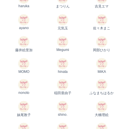
haruka
まつりん
吉見エマ
ayano
元気玉
佐々木まこ
Megumi
藤井絵里加
岡部ひかり
MOMO
hinata
MiKA
nonoto
稲田亜由子
ふなまちはるか
shino.
妹尾敦子
大橋理絵