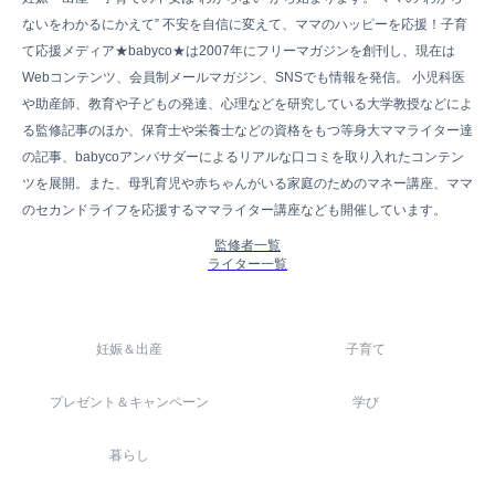
ないをわかるにかえて” 不安を自信に変えて、ママのハッピーを応援！子育
て応援メディア★babyco★は2007年にフリーマガジンを創刊し、現在は
Webコンテンツ、会員制メールマガジン、SNSでも情報を発信。 小児科医
や助産師、教育や子どもの発達、心理などを研究している大学教授などによ
る監修記事のほか、保育士や栄養士などの資格をもつ等身大ママライター達
の記事、babycoアンバサダーによるリアルな口コミを取り入れたコンテン
ツを展開。また、母乳育児や赤ちゃんがいる家庭のためのマネー講座、ママ
のセカンドライフを応援するママライター講座なども開催しています。
監修者一覧
ライター一覧
妊娠＆出産
子育て
プレゼント＆キャンペーン
学び
暮らし