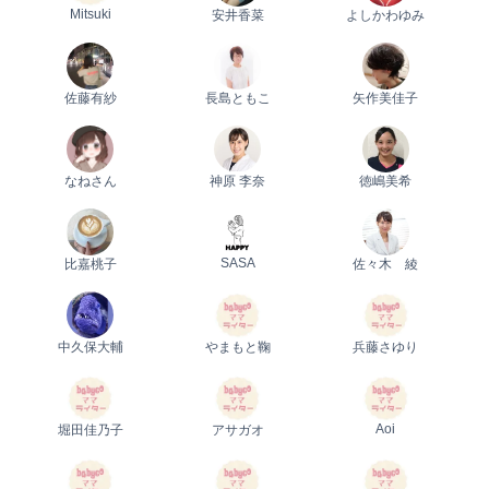
Mitsuki
安井香菜
よしかわゆみ
佐藤有紗
長島ともこ
矢作美佳子
なねさん
神原 李奈
徳嶋美希
SASA
比嘉桃子
佐々木 綾
中久保大輔
やまもと鞠
兵藤さゆり
Aoi
堀田佳乃子
アサガオ