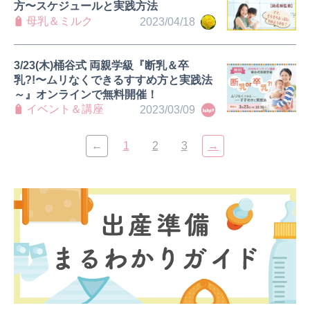
方〜スケジュールと実践方法
母乳＆ミルク
2023/04/18
3/23(木)桶谷式 両親学級『断乳＆卒
乳?!〜ムリなくできるすすめ方と実践法
～』オンラインで無料開催！
イベント＆講座
2023/03/09
←
1
2
3
→