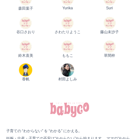
Yurika
Suri
森田葉子
谷口さおり
さわたりようこ
藤山未沙子
鈴木直美
ももこ
草間梓
香帆
村田よしみ
子育ての “わからない” を “わかる” にかえる。
妊娠・出産・子育ての不安は“わからない”から始まります。 ママの“わから