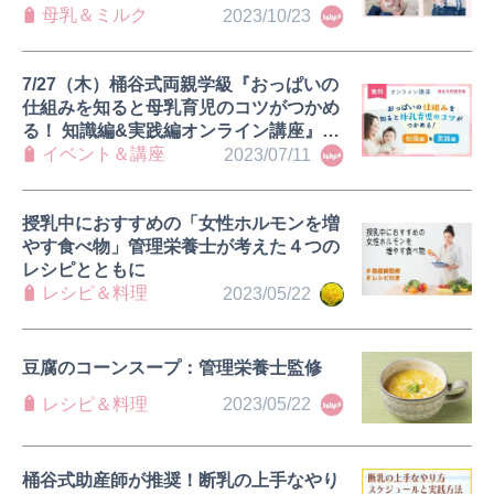
母乳＆ミルク
2023/10/23
7/27（木）桶谷式両親学級『おっぱいの
仕組みを知ると母乳育児のコツがつかめ
る！ 知識編&実践編オンライン講座』オ
ンラインで無料開催！
イベント＆講座
2023/07/11
授乳中におすすめの「女性ホルモンを増
やす食べ物」管理栄養士が考えた４つの
レシピとともに
レシピ＆料理
2023/05/22
豆腐のコーンスープ：管理栄養士監修
レシピ＆料理
2023/05/22
桶谷式助産師が推奨！断乳の上手なやり