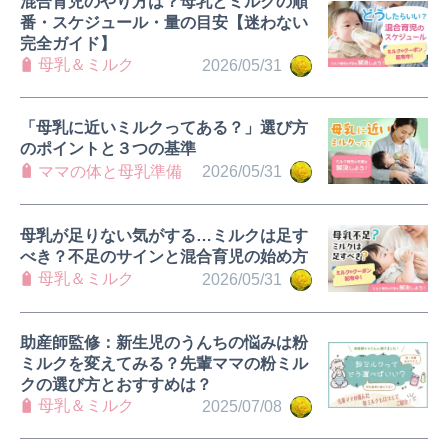
混合育児のやり方は？母乳とミルクの順
番・スケジュール・量の目安【迷わない
完全ガイド】
母乳＆ミルク
2026/05/31
「母乳に近いミルクってある？」選び方
のポイントと３つの基準
ママの体と母乳準備
2026/05/31
母乳が足りない気がする…ミルクは足す
べき？不足のサインと混合育児の始め方
母乳＆ミルク
2026/05/31
助産師監修：新生児のうんちの悩みは粉
ミルクを変えてみる？先輩ママの粉ミル
クの選び方とおすすめは？
母乳＆ミルク
2025/07/08