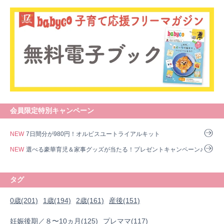
会員限定特別キャンペーン
NEW
7日間分が980円！オルビスユートライアルキット
NEW
選べる豪華育児＆家事グッズが当たる！プレゼントキャンペーン♪
タグ
0歳(201)
1歳(194)
2歳(161)
産後(151)
0歳
1歳
2歳
産後
妊娠後期／８〜10ヵ月
妊娠後期／８〜10ヵ月(125)
プレママ(117)