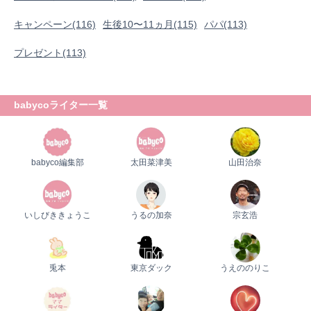
プレママ
キャンペーン
生後10〜11ヵ月
パパ
キャンペーン(116)
生後10〜11ヵ月(115)
パパ(113)
プレゼント
プレゼント(113)
babycoライター一覧
babyco編集部
太田菜津美
山田治奈
いしびききょうこ
うるの加奈
宗玄浩
兎本
東京ダック
うえののりこ