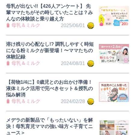
母乳が出ない!!【426人アンケート】 先
輩ママたちがその時していたことは？み
んなの体験談と乗り越え方
母乳＆ミルク
2025/06/01
溶け残りの心配なし!? 調乳しやすく時短
になる粉ミルクが新登場！〜ママたちの
体験記録
母乳＆ミルク
2024/08/31
【荷物1/4に】0歳児とのお出かけ準備！
液体ミルク活用で完ぺきセット＆授乳の
悩み解消
母乳＆ミルク
2024/02/28
メデラの新製品で「もったいない」を解
決！母乳育児ママの強い味方＜子育てニ
ュース＞