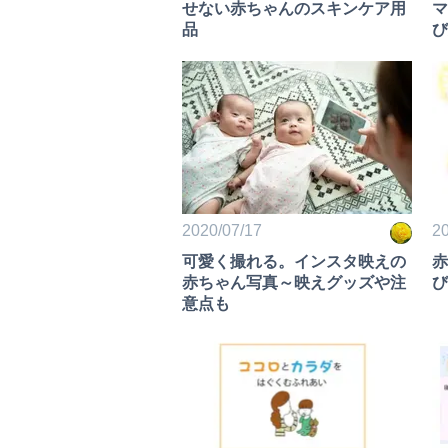
せない赤ちゃんのスキンケア用
マ
品
び
2020/07/17
20
可愛く撮れる。インスタ映えの
赤
赤ちゃん写真～映えグッズや注
び
意点も