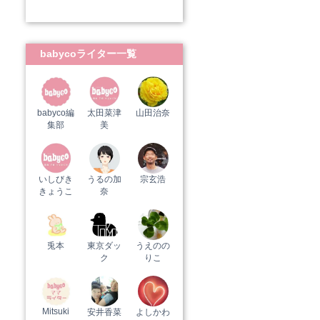
babycoライター一覧
babyco編
太田菜津
山田治奈
集部
美
いしびき
うるの加
宗玄浩
きょうこ
奈
兎本
東京ダッ
うえのの
ク
りこ
Mitsuki
安井香菜
よしかわ