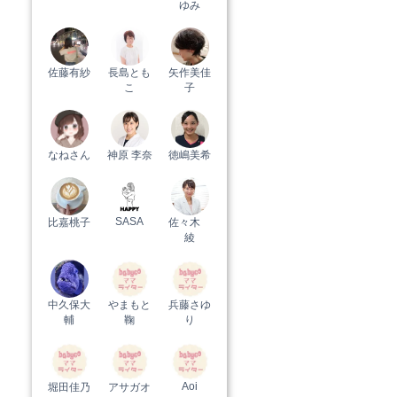
ゆみ
佐藤有紗
長島とも
矢作美佳
こ
子
なねさん
神原 李奈
徳嶋美希
SASA
比嘉桃子
佐々木
綾
中久保大
やまもと
兵藤さゆ
輔
鞠
り
Aoi
堀田佳乃
アサガオ