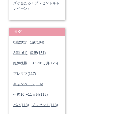
ズが当たる！プレゼントキャ
ンペーン♪
タグ
0歳(201)
1歳(194)
2歳(161)
産後(151)
妊娠後期／８〜10ヵ月(125)
プレママ(117)
キャンペーン(116)
生後10〜11ヵ月(115)
パパ(113)
プレゼント(113)