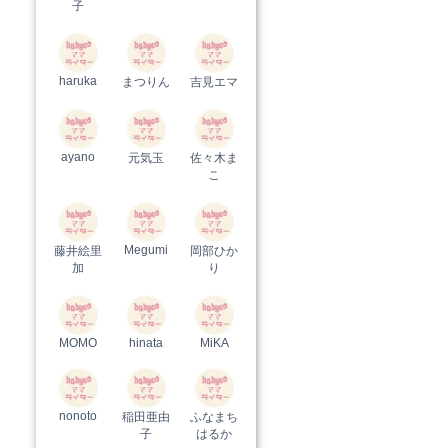
子
haruka
まつりん
吉見エマ
ayano
元気玉
佐々木ま
こ
Megumi
藤井絵里
岡部ひか
加
り
MOMO
hinata
MiKA
nonoto
稲田亜由
ふなまち
子
はるか