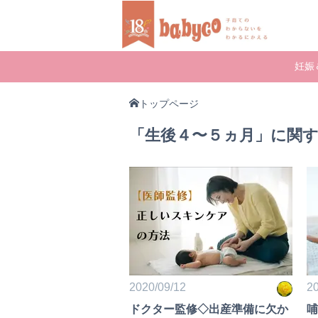
妊娠
トップページ
「生後４〜５ヵ月」に関
2020/09/12
20
ドクター監修◇出産準備に欠か
哺