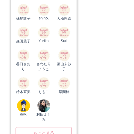
shino.
妹尾敦子
大橋理絵
Yurika
Suri
森田葉子
谷口さお
さわたり
藤山未沙
り
ようこ
子
鈴木直美
ももこ
草間梓
香帆
村田よし
み
もっと見る