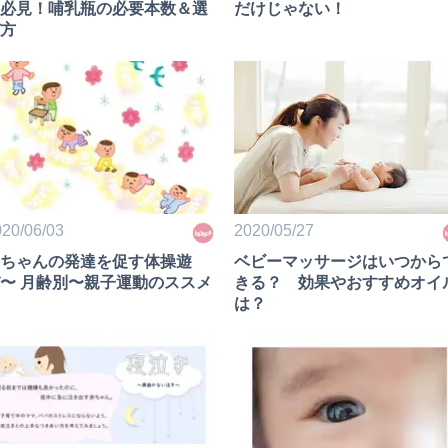
必見！哺乳瓶の必要本数＆選
だけじゃない！
方
20/06/03
2020/05/27
ちゃんの発達を促す体操遊
ベビーマッサージはいつから
〜 月齢別〜親子運動のススメ
きる？ 効果やおすすめオイ
は？