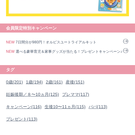
会員限定特別キャンペーン
NEW
7日間分が980円！オルビスユートライアルキット
NEW
選べる豪華育児＆家事グッズが当たる！プレゼントキャンペーン♪
タグ
0歳(201)
1歳(194)
2歳(161)
産後(151)
妊娠後期／８〜10ヵ月(125)
プレママ(117)
0歳
1歳
2歳
産後
妊娠後期／８〜10ヵ月
キャンペーン(116)
生後10〜11ヵ月(115)
パパ(113)
プレママ
キャンペーン
生後10〜11ヵ月
パパ
プレゼント(113)
プレゼント