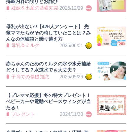
掲載内容の誤りとお詫び
妊娠＆出産の基礎知識
2025/12/29
母乳が出ない!!【426人アンケート】 先
輩ママたちがその時していたことは？み
んなの体験談と乗り越え方
母乳＆ミルク
2025/06/01
赤ちゃんのためのミルクの水や水分補給
どうしてる？水道水でも大丈夫？
子育ての基礎知識
2025/05/26
【プレママ応援】冬の特大プレゼント！
ベビーカーや電動ベビースウィングが当
たる！
プレゼント
2024/11/30