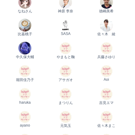
なねさん
神原 李奈
徳嶋美希
SASA
比嘉桃子
佐々木 綾
中久保大輔
やまもと鞠
兵藤さゆり
Aoi
堀田佳乃子
アサガオ
haruka
まつりん
吉見エマ
ayano
元気玉
佐々木まこ