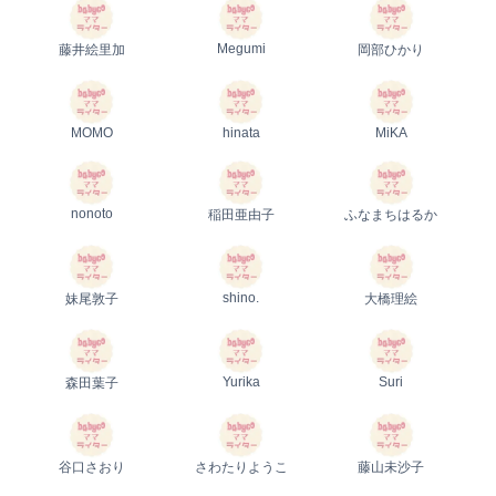
Megumi
藤井絵里加
岡部ひかり
MOMO
hinata
MiKA
nonoto
稲田亜由子
ふなまちはるか
shino.
妹尾敦子
大橋理絵
Yurika
Suri
森田葉子
谷口さおり
さわたりようこ
藤山未沙子