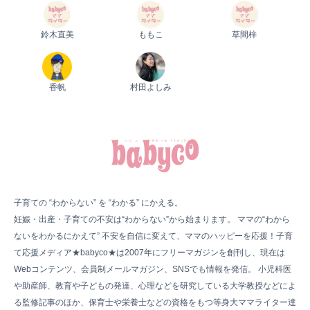
鈴木直美
ももこ
草間梓
香帆
村田よしみ
子育ての “わからない” を “わかる” にかえる。
妊娠・出産・子育ての不安は“わからない”から始まります。 ママの“わから
ないをわかるにかえて” 不安を自信に変えて、ママのハッピーを応援！子育
て応援メディア★babyco★は2007年にフリーマガジンを創刊し、現在は
Webコンテンツ、会員制メールマガジン、SNSでも情報を発信。 小児科医
や助産師、教育や子どもの発達、心理などを研究している大学教授などによ
る監修記事のほか、保育士や栄養士などの資格をもつ等身大ママライター達