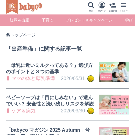
メニュー
検索
ログイン
メニュー
会員登録
妊娠＆出産
子育て
プレゼント＆キャンペーン
学び
トップページ
妊娠＆出産
子育て
プレゼント＆キ
学び
「出産準備」に関する記事一覧
ャンペーン
「母乳に近いミルクってある？」選び方
のポイントと３つの基準
ママの体と母乳準備
2026/05/31
暮らし
ベビーソープは「目にしみない」で選ん
でいい？ 安全性と洗い残しリスクを解説
ケア＆病気
2026/03/30
「babyco マガジン 2025 Autumn」号