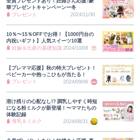
全員プレゼントあり！妊婦さん応援♪豪
華プレゼントキャンペーンー冬
プレゼント
2024/11/30
10％〜15％OFFでお得！【1000円台の
内祝いギフト】人気スイーツ10選
妊娠＆出産の基礎知識
2024/10/08
【プレママ応援】秋の特大プレゼント！
ベビーカーや抱っこひもが当たる！
プレゼント
2024/09/06
溶け残りの心配なし!? 調乳しやすく時短
になる粉ミルクが新登場！〜ママたちの
体験記録
母乳＆ミルク
2024/08/31