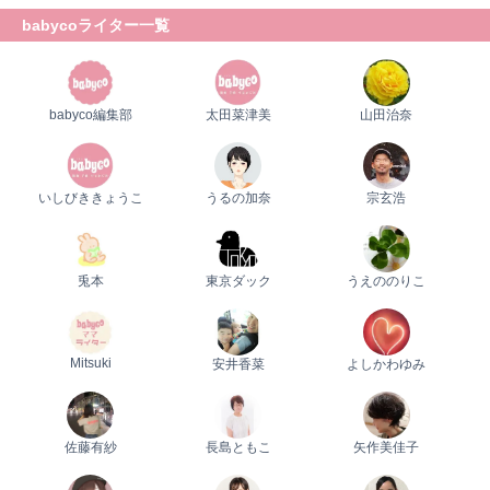
babycoライター一覧
babyco編集部
太田菜津美
山田治奈
いしびききょうこ
うるの加奈
宗玄浩
兎本
東京ダック
うえののりこ
Mitsuki
安井香菜
よしかわゆみ
佐藤有紗
長島ともこ
矢作美佳子