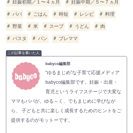
妊娠初期／１〜４ヵ月
妊娠中期／５〜７ヵ月
パパ
ごはん
時短
レシピ
料理
野菜
米
スープ
うどん
肉
パスタ
パン
プレママ
この記事を書いた人
babyco編集部
“ゆるまじめ”な子育て応援メディア
babyco編集部です。妊娠・出産・
育児というライフステージで大変な
ママもパパが、ゆる～く、でもまじめに学びなが
ら、 子どもと共に楽しく成長するためのヒントをご
提供するのがモットーです。