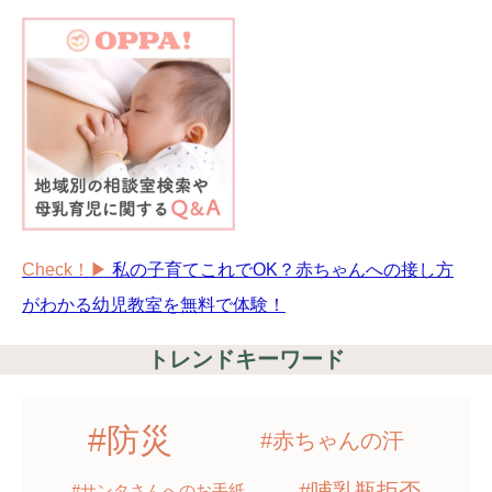
Check！▶︎
私の子育てこれでOK？赤ちゃんへの接し方
がわかる幼児教室を無料で体験！
トレンドキーワード
#防災
#赤ちゃんの汗
#哺乳瓶拒否
#サンタさんへのお手紙