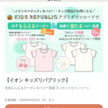
検索
プレゼント&
妊娠&出産
子育て
キャンペーン
#プレゼント
#教育
#0歳
#母乳
#出産準備
#習いごと
#発達
#離乳食
学び
暮らし
【イオン キッズリパブリック】
全員もらえるクーポン＆ベビー肌着プレゼントキャンペーン
応募期限：2026年8月31日（月）まで