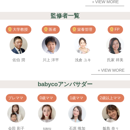
＋VIEW MORE
監修者一覧
大学教授
医者
栄養管理
FP
佐伯 潤
川上 洋平
浅倉 ユキ
氏家 祥美
＋VIEW MORE
babycoアンバサダー
プレママ
0歳ママ
1歳ママ
2歳以上ママ
会田 彩子
sayu
石原 唯加
飯島 奈々