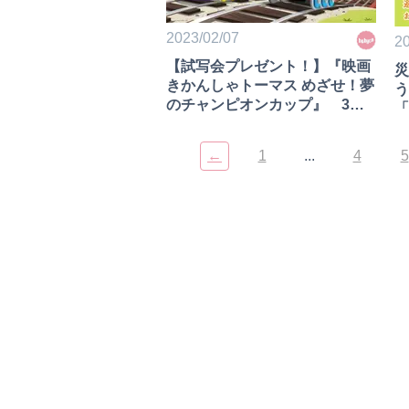
2023/02/07
20
【試写会プレゼント！】『映画
災
きかんしゃトーマス めざせ！夢
う
のチャンピオンカップ』 3月
「
10日（金）全国ロードショー＜
子育てニュース＞
←
1
...
4
5