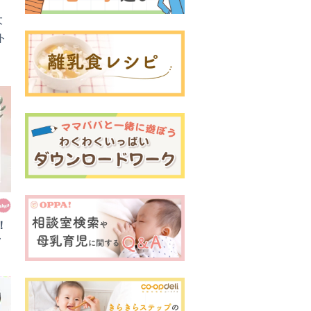
大
ト
！
ッ