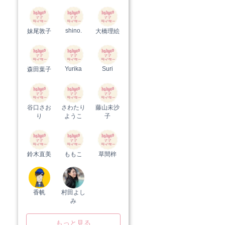
shino.
妹尾敦子
大橋理絵
Yurika
Suri
森田葉子
谷口さお
さわたり
藤山未沙
り
ようこ
子
鈴木直美
ももこ
草間梓
香帆
村田よし
み
もっと見る