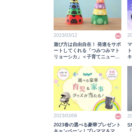
2023/03/12
20
遊び方は自由自在！ 発達をサポ
マ
ートしてくれる「つみつみマト
ト
リョーシカ」＜子育てニュース
キ
＞
2023/03/06
20
2023春の選べる豪華プレゼント
S
キャンペーン！プレママ＆マ
「