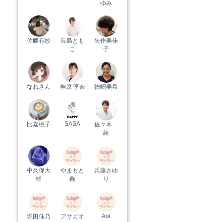
ゆみ
佐藤有紗
長島とも
矢作美佳
こ
子
なねさん
神原 李奈
徳嶋美希
SASA
比嘉桃子
佐々木
綾
中久保大
やまもと
兵藤さゆ
輔
鞠
り
Aoi
堀田佳乃
アサガオ