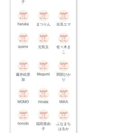
子
haruka
まつりん
吉見エマ
ayano
元気玉
佐々木ま
こ
Megumi
藤井絵里
岡部ひか
加
り
MOMO
hinata
MiKA
nonoto
稲田亜由
ふなまち
子
はるか