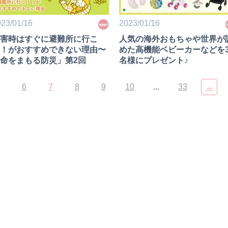
23/01/16
2023/01/16
害時はすぐに避難所に行こ
人気の海外おもちゃや世界が
！がおすすめできない理由〜
めた高機能ベビーカーなどを3
命をまもる防災」第2回
名様にプレゼント♪
6
7
8
9
10
...
33
→