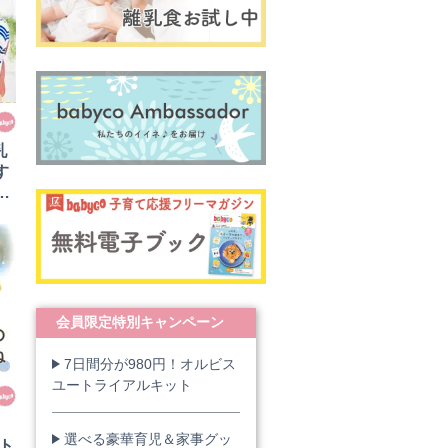
乳
す
で
会員限定特別キャンペーン
7日間分が980円！オルビス
ユートライアルキット
ク
選べる豪華育児＆家事グッ
ト