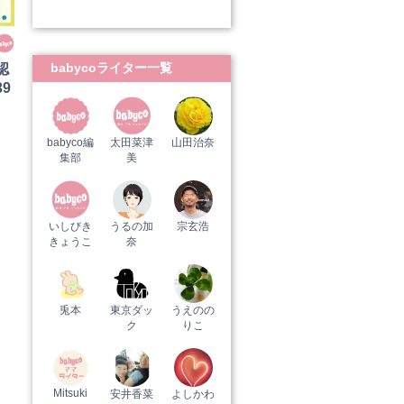
babycoライター一覧
認
9
babyco編
太田菜津
山田治奈
集部
美
いしびき
うるの加
宗玄浩
きょうこ
奈
兎本
東京ダッ
うえのの
ク
りこ
Mitsuki
安井香菜
よしかわ