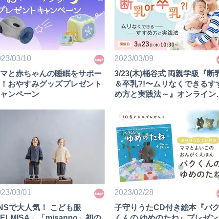
23/03/10
2023/03/09
マと赤ちゃんの睡眠をサポー
3/23(木)桶谷式 両親学級『断
！おやすみグッズプレゼント
＆卒乳?!〜ムリなくできるす
ャンペーン
め方と実践法～』オンライン
無料開催！
23/03/01
2023/02/28
NSで大人気！ こども服
子守りうたCD付き絵本『バ
ELMISA」「misanpo」初の
くんの ゆめのたね』プレゼン