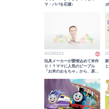
マ・パパを応援♪
ポ
育
2023/02/22
20
玩具メーカーが愛情込めて米作
家
り！？ママに人気のピープル
と
「お米のおもちゃ」から、原料
から手づくりしたつみきが登
場！＜子育てニュース＞