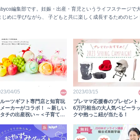
abyco編集部です。妊娠・出産・育児というライフステージで
まじめに学びながら、 子どもと共に楽しく成長するためのヒン
23/04/05
2023/03/15
ルーツギフト専門店と知育玩
プレママ応援春のプレゼント
メーカーがコラボ！ ～新しい
6万円相当の大人気ベビーラ
タチの出産祝い～＜子育てニ
クや抱っこ紐が当たる！
ース＞