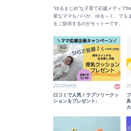
“ゆるまじめ”な子育て応援メディアb
変なママもパパが、ゆる～く、でも
をご提供するのがモットーです。
2023/04/06
20
口コミで人気！ラブツリークッ
フ
ションをプレゼント♪
具
カ
ュ