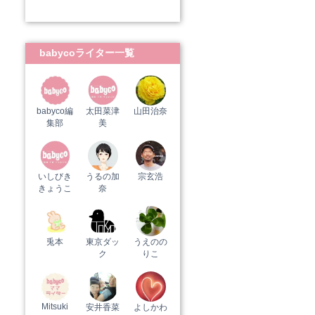
babycoライター一覧
babyco編
太田菜津
山田治奈
集部
美
いしびき
うるの加
宗玄浩
きょうこ
奈
兎本
東京ダッ
うえのの
ク
りこ
Mitsuki
安井香菜
よしかわ