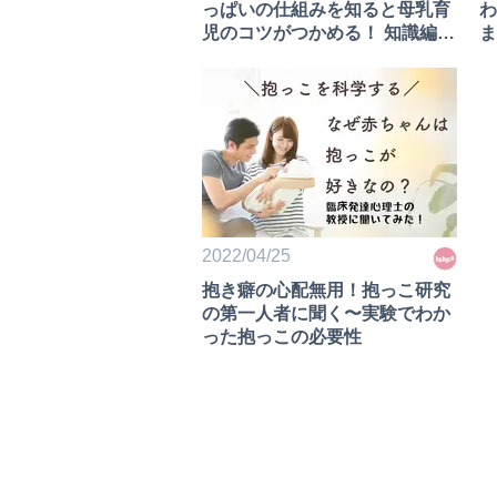
っぱいの仕組みを知ると母乳育
わ
児のコツがつかめる！ 知識編&
ま
実践編オンライン講座』オンラ
インで無料開催！
2022/04/25
抱き癖の心配無用！抱っこ研究
の第一人者に聞く〜実験でわか
った抱っこの必要性