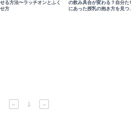
せる方法〜ラッチオンとふく
の飲み具合が変わる？自分た
せ方
にあった授乳の抱き方を見つ
よう
←
1
→