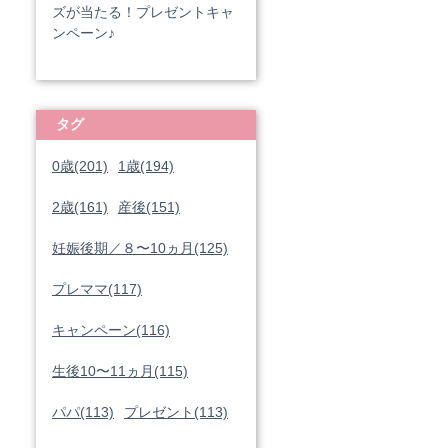
ズが当たる！プレゼントキャ
ンペーン♪
タグ
0歳(201)
1歳(194)
2歳(161)
産後(151)
妊娠後期／８〜10ヵ月(125)
プレママ(117)
キャンペーン(116)
生後10〜11ヵ月(115)
パパ(113)
プレゼント(113)