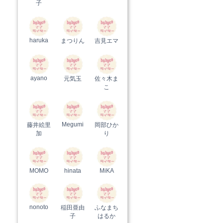
子
haruka
まつりん
吉見エマ
ayano
元気玉
佐々木ま
こ
Megumi
藤井絵里
岡部ひか
加
り
MOMO
hinata
MiKA
nonoto
稲田亜由
ふなまち
子
はるか