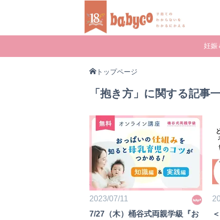
妊娠
トップページ
「抱き方」に関する記事
2023/07/11
20
7/27（木）桶谷式両親学級『お
＜