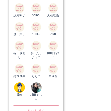
shino.
妹尾敦子
大橋理絵
Yurika
Suri
森田葉子
谷口さお
さわたり
藤山未沙
り
ようこ
子
鈴木直美
ももこ
草間梓
香帆
村田よし
み
もっと見る