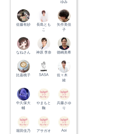
ゆみ
佐藤有紗
長島とも
矢作美佳
こ
子
なねさん
神原 李奈
徳嶋美希
SASA
比嘉桃子
佐々木
綾
中久保大
やまもと
兵藤さゆ
輔
鞠
り
Aoi
堀田佳乃
アサガオ