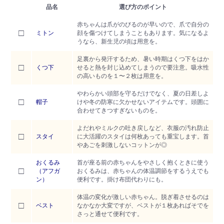
品名
選び方のポイント
赤ちゃんは爪がのびるのが早いので、爪で自分の
□
ミトン
顔を傷つけてしまうこともあります。気になるよ
うなら、新生児の頃は用意を。
足裏から発汗するため、暑い時期はくつ下をはか
□
くつ下
せると熱を封じ込めてしまうので要注意。吸水性
の高いものを１〜２枚は用意を。
やわらかい頭部を守るだけでなく、夏の日差しよ
□
帽子
けや冬の防寒に欠かせないアイテムです。頭囲に
合わせてきつすぎないものを。
よだれやミルクの吐き戻しなど、衣服の汚れ防止
□
スタイ
に大活躍のスタイは何枚あっても重宝します。首
やあごを刺激しないコットンが◎
おくるみ
首が座る前の赤ちゃんをやさしく抱くときに使う
□
（アフガ
おくるみは、赤ちゃんの体温調節をするうえでも
ン）
便利です。掛け布団代わりにも。
体温の変化が激しい赤ちゃん。脱ぎ着させるのは
□
ベスト
なかなか大変ですが、ベストが１枚あればそでを
さっと通せて便利です。