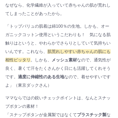
#出産準備
#習いごと
#発達
なぜなら、化学繊維が入っていて赤ちゃんの肌が荒れし
てしまったことがあったから。
#離乳食
学び
暮らし
「トップバリュの肌着は綿100％の生地。しかも、オー
ガニックコットン使用というこだわりも！ 気になる肌
触りはというと、やわらかでさらりとしていて気持ちい
いんです。これなら、
肌荒れしやすい赤ちゃんの肌にも
相性ピッタリ
。しかも、
メッシュ素材
なので、通気性が
良く、暑くて汗をたくさんかく日にも活躍してくれそう
です。
適度に伸縮性のある生地
なので、着せやすいです
よ」（東京ダックさん）
ママならではの鋭いチェックポイントは、なんとスナッ
プボタンの素材！
「スナップボタンが金属製ではなくて
プラスチック製
な