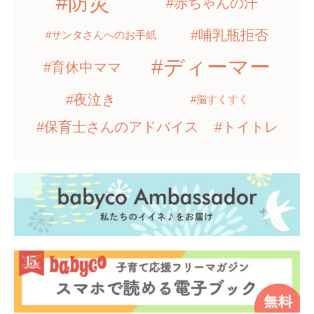
#防災
#赤ちゃんの汗
#哺乳瓶拒否
#サンタさんへのお手紙
#ディーマー
#育休中ママ
#夜泣き
#脳すくすく
#保育士さんのアドバイス
#トイトレ