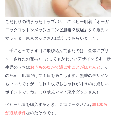
こだわりの詰まったトップバリュのベビー肌着
「オーガ
ニックコットンメッシュコンビ肌着２枚組」
を０歳児マ
マライター東京ダックさんに試してもらいました。
「手にとってまず目に飛び込んできたのは、全体にプリ
ントされたお花柄♪ とってもかわいいデザインです。新
生児のうちは
おうちのなかで過ごすことがほとんど
。そ
のため、肌着だけで１日を過ごします。無地のデザイン
もいいのですが、これ１枚でおしゃれが叶うのは嬉しい
ポイントですね」（０歳児ママ：東京ダックさん）
検索
プレゼント&
妊娠&出産
子育て
ベビー肌着を購入するとき、東京ダックさんは
綿100％
キャンペーン
#プレゼント
#教育
#0歳
#母乳
が必須条件
なのだそうです。