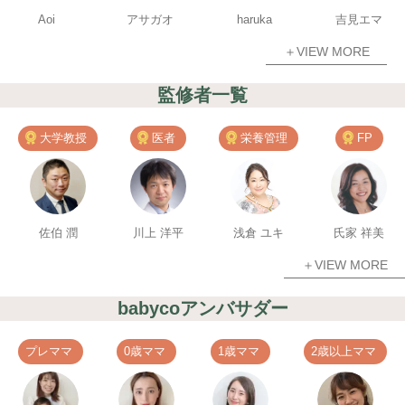
Aoi
アサガオ
haruka
吉見エマ
＋VIEW MORE
監修者一覧
大学教授
医者
栄養管理
FP
佐伯 潤
川上 洋平
浅倉 ユキ
氏家 祥美
＋VIEW MORE
babycoアンバサダー
プレママ
0歳ママ
1歳ママ
2歳以上ママ