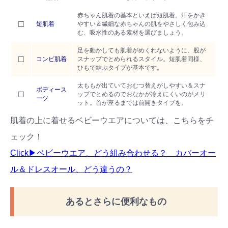
赤ちゃん肌着の基本といえば短肌着。汗をかき
□
短肌着
やすい＆繊細な赤ちゃんの肌をやさしく包み込
む、吸水性のある素材を選びましょう。
足を動かしても肌着がめくれないように、股が
□
コンビ肌着
スナップでとめられるスタイル。短肌着同様、
ひもで結ぶタイプが基本です。
太ももが出ていておむつ替えがしやすい＆スナ
ボディース
□
ップでとめるのでおなかが冷えにくいのがメリ
ーツ
ット。首が座るまでは前開きタイプを。
肌着の上に着せるベビーウエアについては、こちらをチ
ェック！
Click▶︎ベビーウエア、どう組み合わせる？ カバーオー
ル＆ドレスオール、どう違うの？
あるとさらに便利なもの