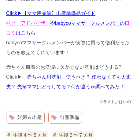
Click▶︎【ママ用品編】出産準備品ガイド
ベビーアドバイザー
やbabycoママサークルメンバーの
口
コミ
はこちら
babycoママサークルメンバーが実際に買って便利だった
ものを教えてくれています！
赤ちゃん肌着のお洗濯に欠かせない洗剤はどうする?!
Click▶︎
「赤ちゃん用洗剤」使うべき？ 使わなくても大丈
夫？ 先輩ママはどうしてる？何が違うか調べてみた！
イラスト／はいの
妊娠＆出産
出産準備
生後４〜５ヵ月
生後６〜７ヵ月