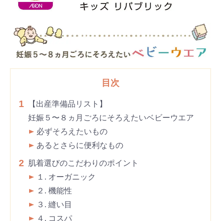
目次
1
【出産準備品リスト】
妊娠５〜８ヵ月ごろにそろえたいベビーウエア
必ずそろえたいもの
あるとさらに便利なもの
2
肌着選びのこだわりのポイント
１. オーガニック
２. 機能性
３. 縫い目
４. コスパ