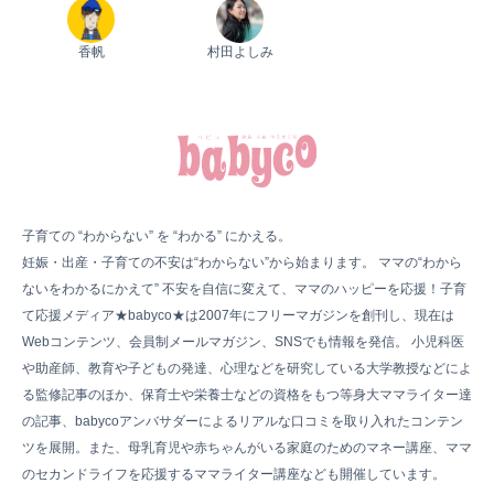
香帆
村田よしみ
子育ての “わからない” を “わかる” にかえる。
妊娠・出産・子育ての不安は“わからない”から始まります。 ママの“わから
ないをわかるにかえて” 不安を自信に変えて、ママのハッピーを応援！子育
て応援メディア★babyco★は2007年にフリーマガジンを創刊し、現在は
Webコンテンツ、会員制メールマガジン、SNSでも情報を発信。 小児科医
や助産師、教育や子どもの発達、心理などを研究している大学教授などによ
る監修記事のほか、保育士や栄養士などの資格をもつ等身大ママライター達
の記事、babycoアンバサダーによるリアルな口コミを取り入れたコンテン
ツを展開。また、母乳育児や赤ちゃんがいる家庭のためのマネー講座、ママ
のセカンドライフを応援するママライター講座なども開催しています。