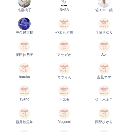
SASA
比嘉桃子
佐々木 綾
中久保大輔
やまもと鞠
兵藤さゆり
Aoi
堀田佳乃子
アサガオ
haruka
まつりん
吉見エマ
ayano
元気玉
佐々木まこ
Megumi
藤井絵里加
岡部ひかり