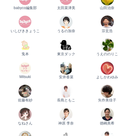
babyco編集部
太田菜津美
山田治奈
0歳
1歳
2歳
産後
妊娠後期／８〜10ヵ月
プレママ
キャンペーン
生後10〜11ヵ月
パパ
プレゼント
いしびききょうこ
うるの加奈
宗玄浩
兎本
東京ダック
うえののりこ
Mitsuki
安井香菜
よしかわゆみ
佐藤有紗
長島ともこ
矢作美佳子
なねさん
神原 李奈
徳嶋美希