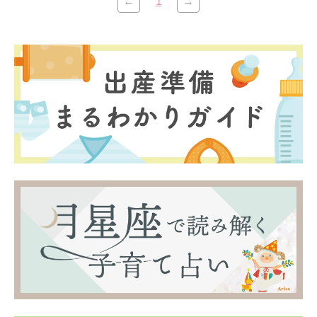
←
1
→