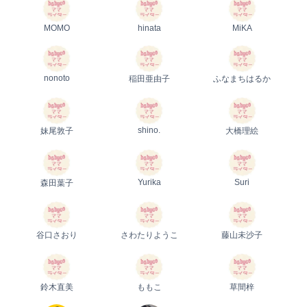
MOMO
hinata
MiKA
nonoto
稲田亜由子
ふなまちはるか
shino.
妹尾敦子
大橋理絵
Yurika
Suri
森田葉子
谷口さおり
さわたりようこ
藤山未沙子
鈴木直美
ももこ
草間梓