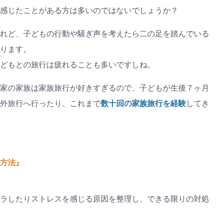
ゼント
#教育
#0歳
#母乳
#出産準備
#習いごと
#発
プレゼント&
妊娠&出産
子育て
学び
暮らし
感じたことがある方は多いのではないでしょうか？
キャンペーン
食
れど、子どもの行動や騒ぎ声を考えたら二の足を踏んでいる
ります。
どもとの旅行は疲れることも多いですしね。
家の家族は家族旅行が好きすぎるので、子どもが生後７ヶ月
外旅行へ行ったり、これまで
数十回の家族旅行を経験
してき
方法』
ラしたりストレスを感じる原因を整理し、できる限りの対処