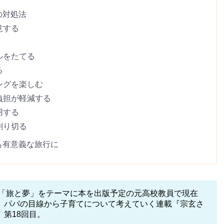
の対処法
意する
ルをたてる
る
ングを楽しむ
負担が軽減する
用する
割り切る
ても有意義な旅行に
に「旅と夢」をテーマに本を出版予定の元高校教員で現在
、パパの目線から子育てについて考えていく連載『宗玄さ
第18回目。