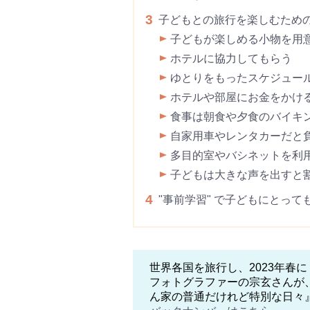
3
子どもとの旅行を楽しむため
子どもが楽しめる小物を用
ホテルに協力してもらう
ゆとりをもったスケジュー
ホテルや部屋にお金をかけ
食事は朝食や夕食のバイキ
自家用車やレンタカーだと
多目的室やバシネットを利
子どもは大きな声を出すと
4
"事前学習" で子どもにとっ
世界各国を旅行し、2023年春
フォトグラファーの宗玄さんが
ん家の普通だけれど特別な日々』