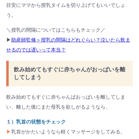
目安にママから授乳タイムを切り上げてもいいでしょ
#出産準備
#習いごと
#発達
う。
#離乳食
学び
暮らし
＼授乳の間隔についてはこちらもチェック／
▶
助産師監修＞授乳の間隔はどれぐらい？泣いたら飲ま
せるのでは遅いって本当？
飲み始めてもすぐに赤ちゃんがおっぱいを離
してしまう
飲み始めてもすぐに赤ちゃんばおっぱいを離してしま
い、離した後にまた母乳を欲しがるようなら、
１）乳首の状態をチェック
▶︎
乳首がかたいようなら軽くマッサージをしてみる。