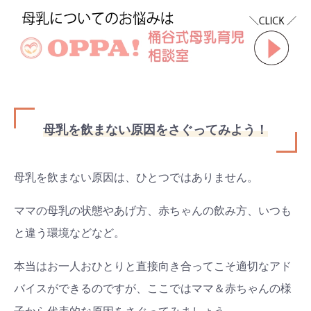
母乳を飲まない原因をさぐってみよう！
母乳を飲まない原因は、ひとつではありません。
ママの母乳の状態やあげ方、赤ちゃんの飲み方、いつも
と違う環境などなど。
本当はお一人おひとりと直接向き合ってこそ適切なアド
バイスができるのですが、ここではママ＆赤ちゃんの様
代表的な
原因をさぐってみましょう。