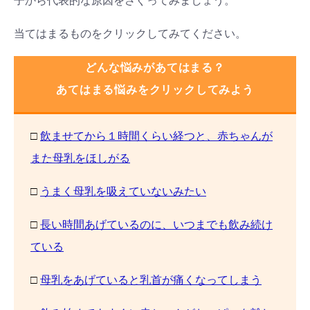
子から
当てはまるものをクリックしてみてください。
どんな悩みがあてはまる？
あてはまる悩みをクリックしてみよう
□
飲ませてから１時間くらい経つと、赤ちゃんが
また母乳をほしがる
□
うまく母乳を吸えていないみたい
□
長い時間あげているのに、いつまでも飲み続け
ている
□
母乳をあげていると乳首が痛くなってしまう