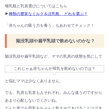
哺乳瓶と乳首選びについてはこちら
▶︎
種類の豊富なミルク＆ほ乳瓶、 どれを選ぶ？
「赤ちゃんの吸う力を養う」もあわせてチェック！
陥没乳頭や扁平乳頭で飲めないのかな？
陥没乳頭や扁平乳頭など、ママの乳房の状態を気にして
これじゃぁ赤ちゃんが母乳を飲めないのでは？
と悩むママは少なくありません。
でも、乳房も乳首も人それぞれ。みんな違うのですから
あまり心配しないでくさいね。
どんな形でも母乳をちゃんと飲ませてあげることはでき