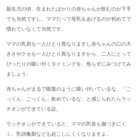
新生児の頃、生まれたばかりの赤ちゃんが飲むのが下手
でも当然ですし、ママだって母乳をあげるのが初めてで
慣れていなくて当然です。
ママの乳房も一人ひとり異なりますし赤ちゃんの口の大
きさやクセも一人ひとり異なりますから、二人にとって
ぴったりの吸い付くタイミングを、焦らずにみつけてみ
ましょう。
赤ちゃんがまるで吸盤のように吸い付いているな、「ご
っくん、ごっくん」飲めているな、と感じられたらラッ
チオンができている証。
ラッチオンができていると、ママの乳首も傷つきにく
く、乳頭亀裂なども起こしにくくなりますよ。