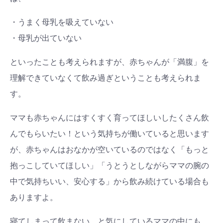
・うまく母乳を吸えていない
・母乳が出ていない
といったことも考えられますが、赤ちゃんが「満腹」を
理解できていなくて飲み過ぎということも考えられま
す。
ママも赤ちゃんにはすくすく育ってほしいしたくさん飲
んでもらいたい！という気持ちが働いていると思います
が、赤ちゃんはおなかが空いているのではなく「もっと
抱っこしていてほしい」「うとうとしながらママの腕の
中で気持ちいい、安心する」から飲み続けている場合も
ありますよ。
寝てしまって飲まない…と気にしているママの中にも、