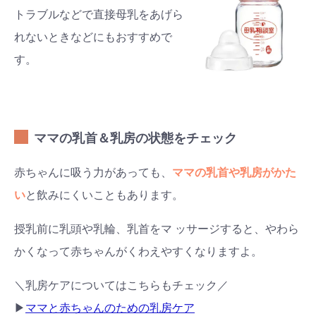
トラブルなどで直接母乳をあげら
れないときなどにもおすすめで
す。
ママの乳首＆乳房の状態をチェック
赤ちゃんに吸う力があっても、
ママの乳首や乳房がかた
い
と飲みにくいこともあります。
授乳前に乳頭や乳輪、乳首をマ ッサージすると、やわら
かくなって赤ちゃんがくわえやすくなりますよ。
＼乳房ケアについてはこちらもチェック／
▶︎
ママと赤ちゃんのための乳房ケア