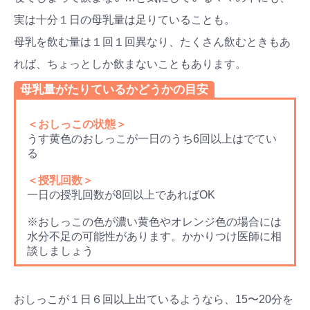
実は十分１日の母乳量は足りていることも。
母乳を飲む量は１回１回異なり、たくさん飲むときもあ
れば、ちょっとしか飲まないこともあります。
母乳量がたりているかどうかの目安
＜おしっこの状態＞
うす黄色のおしっこが一日のうち6回以上はでてい
る
＜授乳回数＞
一日の授乳回数が8回以上であればOK
※おしっこの色が濃い黄色やオレンジ色の場合には
水分不足の可能性があります。かかりつけ医師に相
談しましょう
検索
プレゼント&
妊娠&出産
子育て
キャンペーン
おしっこが１日６回以上出ているようなら、15〜20分を
#プレゼント
#教育
#0歳
#母乳