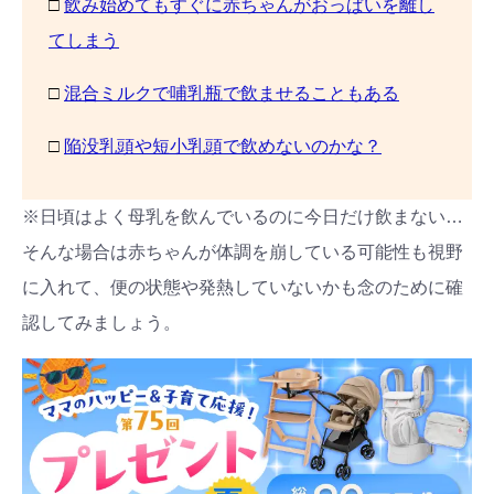
□
飲み始めてもすぐに赤ちゃんがおっぱいを離し
てしまう
□
混合ミルクで哺乳瓶で飲ませることもある
□
陥没乳頭や短小乳頭で飲めないのかな？
※日頃はよく母乳を飲んでいるのに今日だけ飲まない…
そんな場合は赤ちゃんが体調を崩している可能性も視野
に入れて、便の状態や発熱していないかも念のために確
認してみましょう。