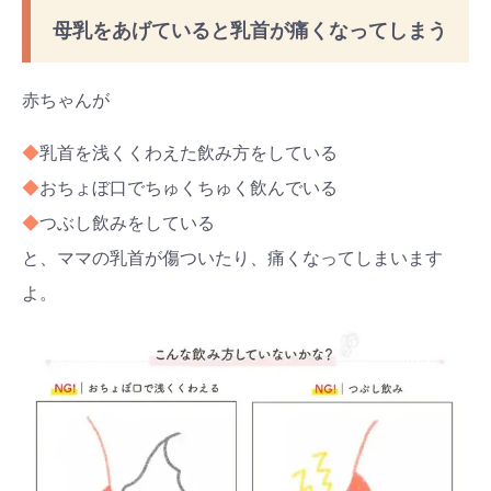
母乳をあげていると乳首が痛くなってしまう
赤ちゃんが
◆
乳首を浅くくわえた飲み方をしている
◆
おちょぼ口でちゅくちゅく飲んでいる
◆
つぶし飲みをしている
と、ママの乳首が傷ついたり、痛くなってしまいます
よ。