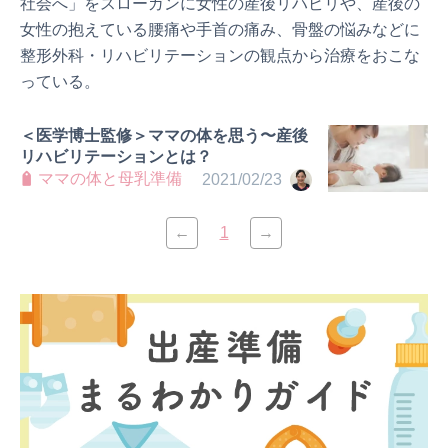
社会へ」をスローガンに女性の産後リハビリや、産後の
女性の抱えている腰痛や手首の痛み、骨盤の悩みなどに
整形外科・リハビリテーションの観点から治療をおこな
っている。
＜医学博士監修＞ママの体を思う〜産後
リハビリテーションとは？
ママの体と母乳準備
2021/02/23
←
1
→