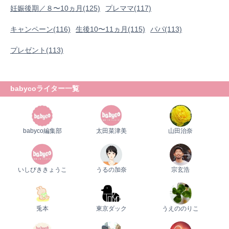
妊娠後期／８〜10ヵ月(125)
プレママ(117)
キャンペーン(116)
生後10〜11ヵ月(115)
パパ(113)
プレゼント(113)
babycoライター一覧
babyco編集部
太田菜津美
山田治奈
いしびききょうこ
うるの加奈
宗玄浩
兎本
東京ダック
うえののりこ