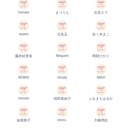
haruka
まつりん
吉見エマ
ayano
元気玉
佐々木まこ
Megumi
藤井絵里加
岡部ひかり
MOMO
hinata
MiKA
nonoto
稲田亜由子
ふなまちはるか
shino.
妹尾敦子
大橋理絵