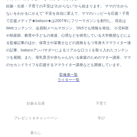
妊娠・出産・子育ての不安は“わからない”から始まります。 ママの“わから
ないをわかるにかえて” 不安を自信に変えて、ママのハッピーを応援！子育
て応援メディア★babyco★は2007年にフリーマガジンを創刊し、現在は
Webコンテンツ、会員制メールマガジン、SNSでも情報を発信。 小児科医
や助産師、教育や子どもの発達、心理などを研究している大学教授などによ
る監修記事のほか、保育士や栄養士などの資格をもつ等身大ママライター達
の記事、babycoアンバサダーによるリアルな口コミを取り入れたコンテン
ツを展開。また、母乳育児や赤ちゃんがいる家庭のためのマネー講座、ママ
のセカンドライフを応援するママライター講座なども開催しています。
監修者一覧
ライター一覧
妊娠＆出産
子育て
プレゼント＆キャンペーン
学び
暮らし