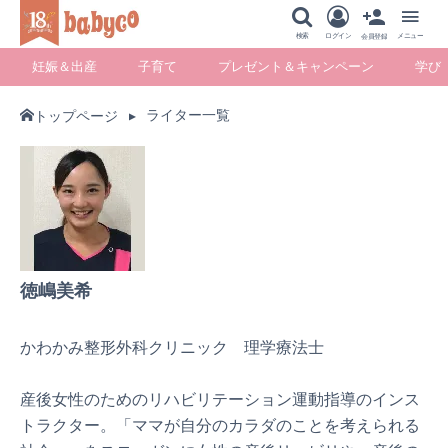
メニュー
検索
ログイン
メニュー
会員登録
妊娠＆出産
子育て
プレゼント＆キャンペーン
学び
ライター一覧
トップページ
妊娠＆出産
子育て
プレゼント＆キ
学び
ャンペーン
暮らし
徳嶋美希
かわかみ整形外科クリニック 理学療法士
産後女性のためのリハビリテーション運動指導のインス
トラクター。「ママが自分のカラダのことを考えられる