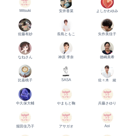
Mitsuki
安井香菜
よしかわゆみ
0歳
1歳
2歳
産後
妊娠後期／８〜10ヵ月
佐藤有紗
長島ともこ
矢作美佳子
プレママ
キャンペーン
生後10〜11ヵ月
パパ
プレゼント
なねさん
神原 李奈
徳嶋美希
SASA
比嘉桃子
佐々木 綾
中久保大輔
やまもと鞠
兵藤さゆり
Aoi
堀田佳乃子
アサガオ