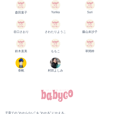
Yurika
Suri
森田葉子
谷口さおり
さわたりようこ
藤山未沙子
鈴木直美
ももこ
草間梓
香帆
村田よしみ
子育ての “わからない” を “わかる” にかえる。