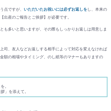
ゼント
#教育
#0歳
#母乳
#出産準備
#習いごと
#発
プレゼント&
妊娠&出産
子育て
学び
暮らし
キャンペーン
食
う点ですが、
いただいたお祝いには必ずお返しを
し、本来の
【出産のご報告とご挨拶】が必要です。
とも多いと思いますが、その際もしっかりお返しは用意しま
上司、友人などお返しする相手によって対応を変えなければ
金額の相場やタイミング、のし紙等のマナーもありますの
しを。
挨拶」を添えて。