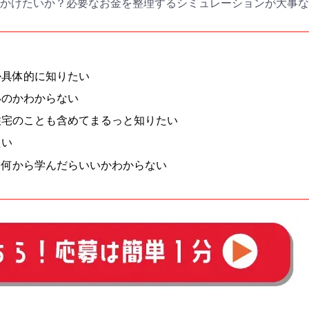
ゼント
#教育
#0歳
#母乳
#出産準備
#習いごと
#発
をかけたいか？必要なお金を整理するシミュレーションが大事な
プレゼント&
妊娠&出産
子育て
学び
暮らし
キャンペーン
食
か具体的に知りたい
いのかわからない
住宅のことも含めてまるっと知りたい
たい
何から学んだらいいかわからない
、