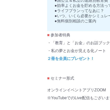
●国公立＆私立の進路別教育費
●効率よくお金を貯める方法っ
●ライフプランってなあに？
●いつ、いくら必要かシミュレ
●無料個別相談のご案内
■
参加者特典
・「教育」と「お金」のお話ブック
・私の夢とお金が見える化ノート
２冊を全員にプレゼント！
■
セミナー形式
オンラインイベントアプリZOOM
※YouTubeでのLive配信もござい