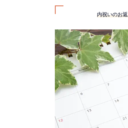
#プレ
#離乳
内祝いのお返