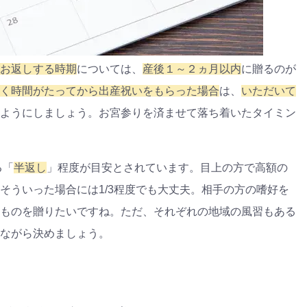
お返しする時期
については、
産後
１
～
２
ヵ月以内
に贈るのが
く時間がたってから出産祝いをもらった場合
は、
いただいて
ようにしましょう。お宮参りを済ませて落ち着いたタイミン
る「
半返し
」程度が目安とされています。目上の方で高額の
そういった場合には
1/3
程度でも大丈夫。相手の方の嗜好を
ものを贈りたいですね。ただ、それぞれの地域の風習もある
ながら決めましょう。