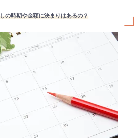
ゼント
#教育
#0歳
#母乳
#出産準備
#習いごと
#発
プレゼント&
妊娠&出産
子育て
学び
暮らし
キャンペーン
食
しの時期や金額に決まりはあるの？