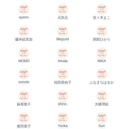
ayano
元気玉
佐々木まこ
Megumi
藤井絵里加
岡部ひかり
MOMO
hinata
MiKA
nonoto
稲田亜由子
ふなまちはるか
shino.
妹尾敦子
大橋理絵
Yurika
Suri
森田葉子