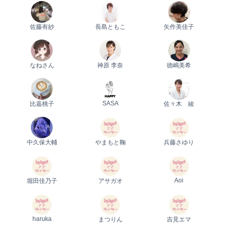
佐藤有紗
長島ともこ
矢作美佳子
なねさん
神原 李奈
徳嶋美希
SASA
比嘉桃子
佐々木 綾
中久保大輔
やまもと鞠
兵藤さゆり
Aoi
堀田佳乃子
アサガオ
haruka
まつりん
吉見エマ