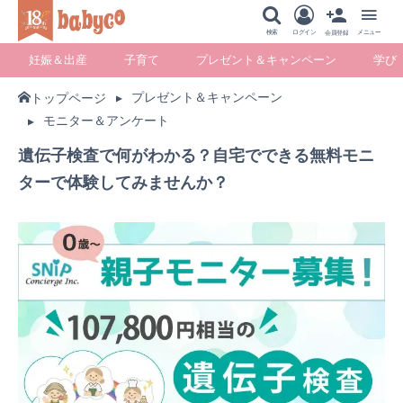
メニュー
検索
ログイン
メニュー
会員登録
妊娠＆出産
子育て
プレゼント＆キャンペーン
学び
プレゼント＆キャンペーン
トップページ
モニター＆アンケート
妊娠＆出産
子育て
プレゼント＆キ
学び
ャンペーン
遺伝子検査で何がわかる？自宅でできる無料モニ
ターで体験してみませんか？
暮らし