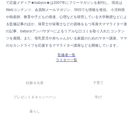
て応援メディア★babyco★は2007年にフリーマガジンを創刊し、現在は
Webコンテンツ、会員制メールマガジン、SNSでも情報を発信。 小児科医
や助産師、教育や子どもの発達、心理などを研究している大学教授などによ
る監修記事のほか、保育士や栄養士などの資格をもつ等身大ママライター達
の記事、babycoアンバサダーによるリアルな口コミを取り入れたコンテン
ツを展開。また、母乳育児や赤ちゃんがいる家庭のためのマネー講座、ママ
のセカンドライフを応援するママライター講座なども開催しています。
監修者一覧
ライター一覧
妊娠＆出産
子育て
プレゼント＆キャンペーン
学び
暮らし