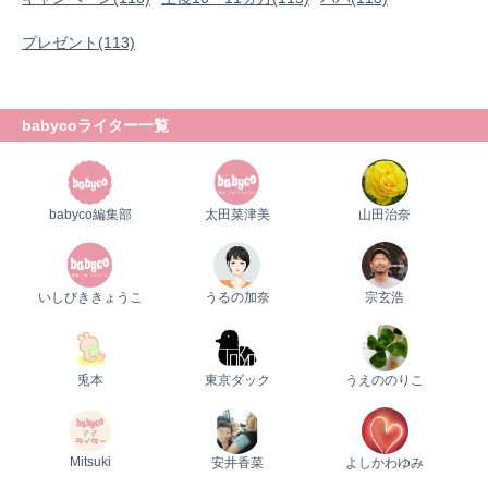
プレゼント(113)
babycoライター一覧
babyco編集部
太田菜津美
山田治奈
いしびききょうこ
うるの加奈
宗玄浩
兎本
東京ダック
うえののりこ
Mitsuki
安井香菜
よしかわゆみ