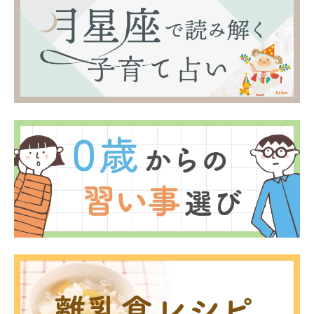
0歳
1歳
2歳
産後
妊娠後期／８〜10ヵ月
プレママ
キャンペーン
生後10〜11ヵ月
パパ
プレゼント