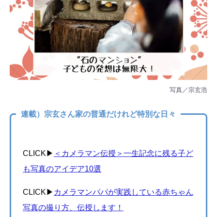
写真／宗玄浩
連載）宗玄さん家の普通だけれど特別な日々
CLICK▶︎
＜カメラマン伝授＞一生記念に残る子ど
も写真のアイデア10選
CLICK▶︎
カメラマンパパが実践している赤ちゃん
写真の撮り方、伝授します！