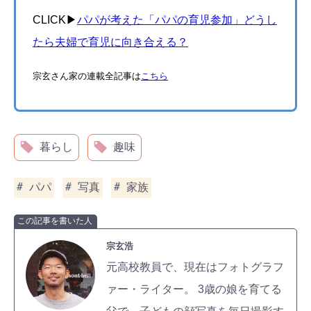
CLICK▶︎
パパが考えた「パパの育児参加」どうし
たら夫婦で育児に向き合える？
宗玄さん家の連載全記事は
こちら
暮らし
趣味
パパ
写真
家族
この記事を書いた人
宗玄浩
元高校教員で、現在はフォトグラフ
ァー・ライター。 3歳の娘を育てる