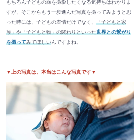
もちろん子どもの顔を撮影したくなる気持ちはわかりま
#出産準備
#習いごと
#発達
すが、そこからもう一歩進んだ写真を撮ってみようと思
#離乳食
った時には、子どもの表情だけでなく、
「子どもと家
学び
暮らし
族」や「子どもと物」の関わりといった
世界との繋がり
を撮って
みてほしい
んですよね。
▼上の写真は、本当はこんな写真です▼