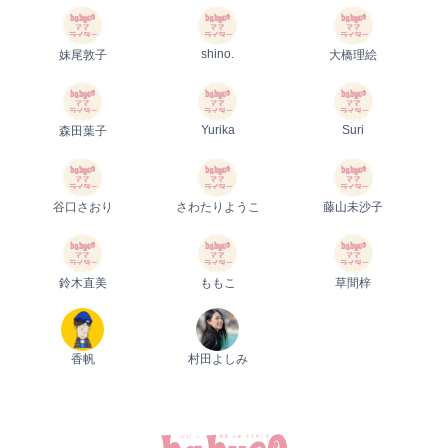
shino.
妹尾敦子
大橋理絵
Yurika
Suri
森田葉子
谷口さおり
さわたりようこ
藤山未沙子
鈴木直美
ももこ
草間梓
香帆
村田よしみ