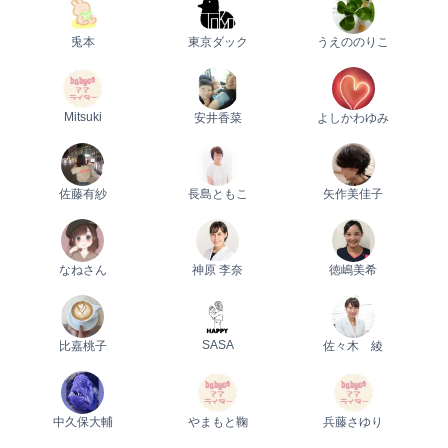
プレゼント
兎本
東京ダック
うえののりこ
Mitsuki
安井香菜
よしかわゆみ
佐藤有紗
長島ともこ
矢作美佳子
なねさん
神原 李奈
徳嶋美希
SASA
比嘉桃子
佐々木 綾
中久保大輔
やまもと鞠
兵藤さゆり