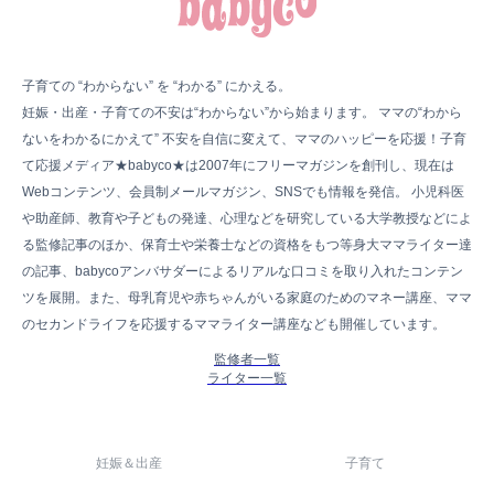
子育ての “わからない” を “わかる” にかえる。
妊娠・出産・子育ての不安は“わからない”から始まります。 ママの“わから
ないをわかるにかえて” 不安を自信に変えて、ママのハッピーを応援！子育
て応援メディア★babyco★は2007年にフリーマガジンを創刊し、現在は
Webコンテンツ、会員制メールマガジン、SNSでも情報を発信。 小児科医
や助産師、教育や子どもの発達、心理などを研究している大学教授などによ
る監修記事のほか、保育士や栄養士などの資格をもつ等身大ママライター達
の記事、babycoアンバサダーによるリアルな口コミを取り入れたコンテン
ツを展開。また、母乳育児や赤ちゃんがいる家庭のためのマネー講座、ママ
のセカンドライフを応援するママライター講座なども開催しています。
監修者一覧
ライター一覧
妊娠＆出産
子育て