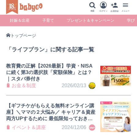
メニュー
検索
ログイン
メニュー
会員登録
妊娠＆出産
子育て
プレゼント＆キャンペーン
学び
トップページ
妊娠＆出産
子育て
プレゼント＆キ
学び
「ライフプラン」に関する記事一覧
ャンペーン
教育費の正解【2026最新】学資・NISA
に続く第3の選択肢「変額保険」とは？
｜スタバ券付き
暮らし
お金＆制度
2026/02/13
【ギフチケがもらえる無料オンライン講
座】＼ママの２大悩み／ キャリア＆資産
両方UPするために 最低限知っておきた
いこと
イベント＆講座
2024/12/06