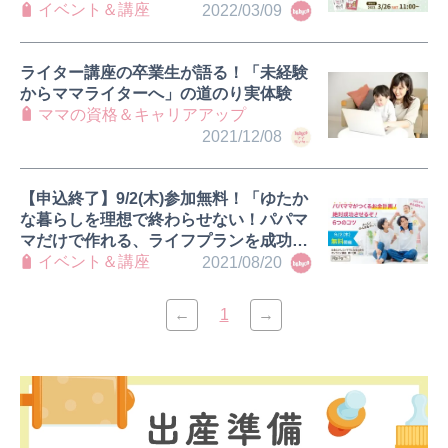
秘訣
イベント＆講座
2022/03/09
ライター講座の卒業生が語る！「未経験
からママライターへ」の道のり実体験
ママの資格＆キャリアアップ
2021/12/08
【申込終了】9/2(木)参加無料！「ゆたか
な暮らしを理想で終わらせない！パパマ
マだけで作れる、ライフプランを成功さ
せる６つのコツ！」開催！｜babycoオ
イベント＆講座
2021/08/20
ンライン講座
←
1
→