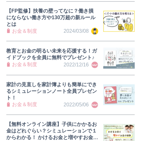
【FP監修】扶養の壁ってなに？働き損
にならない働き方や130万超の新ルール
とは
お金＆制度
2024/03/08
教育とお金の明るい未来を応援する！ガ
イドブックを全員に無料でプレゼント♪
お金＆制度
2022/12/16
家計の見直しを家計簿よりも簡単にでき
るシミュレーションノート全員プレゼン
ト！
お金＆制度
2022/05/06
【無料オンライン講座】子供にかかるお
金はどれぐらい？シミュレーションで１
からわかる！ かけるお金と増やすお金の