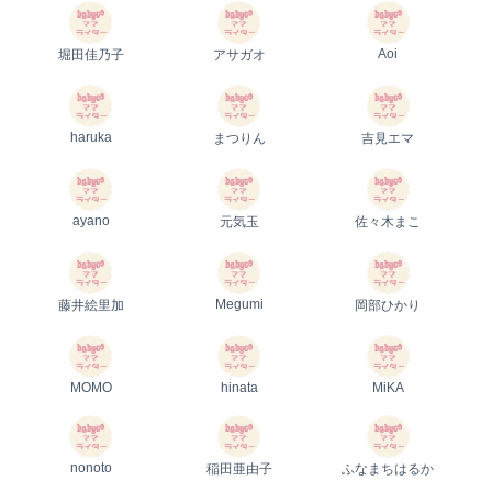
Aoi
堀田佳乃子
アサガオ
haruka
まつりん
吉見エマ
ayano
元気玉
佐々木まこ
Megumi
藤井絵里加
岡部ひかり
MOMO
hinata
MiKA
nonoto
稲田亜由子
ふなまちはるか