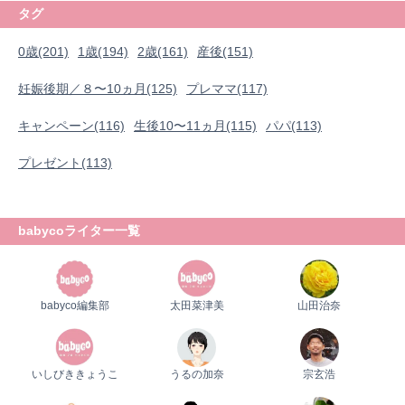
タグ
0歳(201)
1歳(194)
2歳(161)
産後(151)
妊娠後期／８〜10ヵ月(125)
プレママ(117)
キャンペーン(116)
生後10〜11ヵ月(115)
パパ(113)
プレゼント(113)
babycoライター一覧
babyco編集部
太田菜津美
山田治奈
0歳
1歳
2歳
産後
妊娠後期／８〜10ヵ月
いしびききょうこ
うるの加奈
宗玄浩
プレママ
キャンペーン
生後10〜11ヵ月
パパ