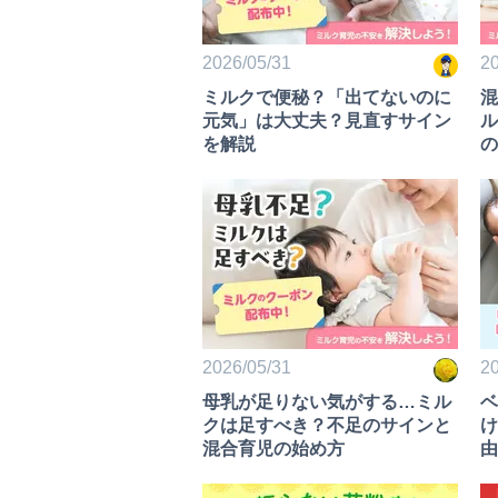
2026/05/31
20
ミルクで便秘？「出てないのに
混
元気」は大丈夫？見直すサイン
ル
を解説
の
2026/05/31
20
母乳が足りない気がする…ミル
ベ
クは足すべき？不足のサインと
け
混合育児の始め方
由