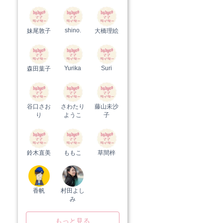
shino.
妹尾敦子
大橋理絵
Yurika
Suri
森田葉子
谷口さお
さわたり
藤山未沙
り
ようこ
子
鈴木直美
ももこ
草間梓
香帆
村田よし
み
もっと見る