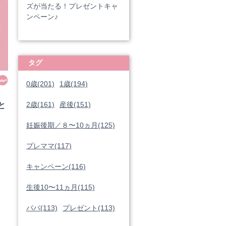
ズが当たる！プレゼントキャ
ンペーン♪
タグ
0歳(201)
1歳(194)
2歳(161)
産後(151)
妊娠後期／８〜10ヵ月(125)
プレママ(117)
キャンペーン(116)
生後10〜11ヵ月(115)
パパ(113)
プレゼント(113)