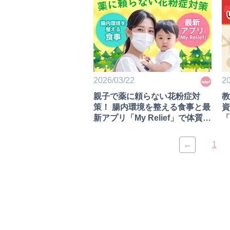
2026/03/22
20
親子で薬に頼らない花粉症対
教
策！ 腸内環境を整える食事と最
資
新アプリ「My Relief」で体質改
「
善
付
←
1