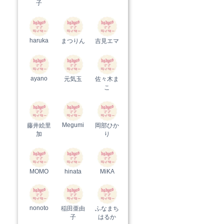
子
haruka
まつりん
吉見エマ
ayano
元気玉
佐々木ま
こ
Megumi
藤井絵里
岡部ひか
加
り
MOMO
hinata
MiKA
nonoto
稲田亜由
ふなまち
子
はるか