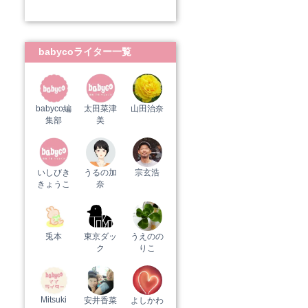
babycoライター一覧
babyco編
太田菜津
山田治奈
集部
美
いしびき
うるの加
宗玄浩
きょうこ
奈
兎本
東京ダッ
うえのの
ク
りこ
Mitsuki
安井香菜
よしかわ