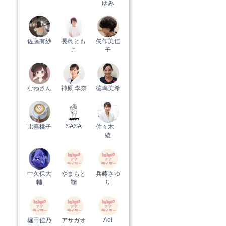
ゆみ
佐藤有紗
長島とも
矢作美佳
こ
子
なねさん
神原 李奈
徳嶋美希
SASA
比嘉桃子
佐々木
綾
中久保大
やまもと
兵藤さゆ
輔
鞠
り
Aoi
堀田佳乃
アサガオ