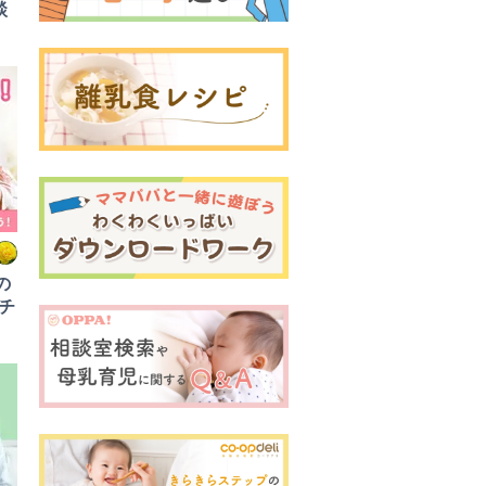
談
の
チ