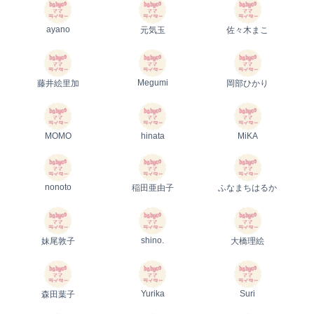
ayano
元気玉
佐々木まこ
Megumi
藤井絵里加
岡部ひかり
MOMO
hinata
MiKA
nonoto
稲田亜由子
ふなまちはるか
shino.
妹尾敦子
大橋理絵
Yurika
Suri
森田葉子