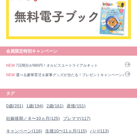
会員限定特別キャンペーン
NEW
7日間分が980円！オルビスユートライアルキット
NEW
選べる豪華育児＆家事グッズが当たる！プレゼントキャンペーン♪
タグ
0歳(201)
1歳(194)
2歳(161)
産後(151)
妊娠後期／８〜10ヵ月(125)
プレママ(117)
0歳
1歳
2歳
産後
妊娠後期／８〜10ヵ月
プレママ
キャンペーン
生後10〜11ヵ月
パパ
キャンペーン(116)
生後10〜11ヵ月(115)
パパ(113)