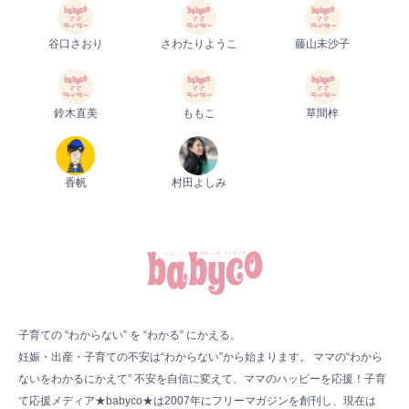
谷口さおり
さわたりようこ
藤山未沙子
鈴木直美
ももこ
草間梓
香帆
村田よしみ
子育ての “わからない” を “わかる” にかえる。
妊娠・出産・子育ての不安は“わからない”から始まります。 ママの“わから
ないをわかるにかえて” 不安を自信に変えて、ママのハッピーを応援！子育
て応援メディア★babyco★は2007年にフリーマガジンを創刊し、現在は