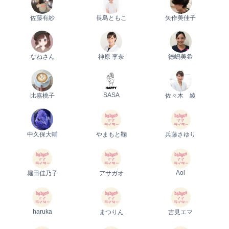
佐藤有紗
長島ともこ
矢作美佳子
なねさん
神原 李奈
徳嶋美希
SASA
比嘉桃子
佐々木 綾
中久保大輔
やまもと鞠
兵藤さゆり
Aoi
堀田佳乃子
アサガオ
haruka
まつりん
吉見エマ