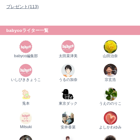
プレゼント
プレゼント(113)
babycoライター一覧
babyco編集部
太田菜津美
山田治奈
いしびききょうこ
うるの加奈
宗玄浩
兎本
東京ダック
うえののりこ
Mitsuki
安井香菜
よしかわゆみ