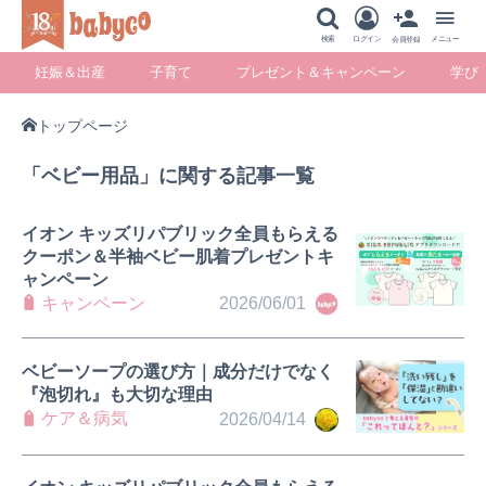
メニュー
検索
ログイン
メニュー
会員登録
妊娠＆出産
子育て
プレゼント＆キャンペーン
学び
トップページ
妊娠＆出産
子育て
プレゼント＆キ
学び
「ベビー用品」に関する記事一覧
ャンペーン
イオン キッズリパブリック全員もらえる
クーポン＆半袖ベビー肌着プレゼントキ
ャンペーン
暮らし
キャンペーン
2026/06/01
ベビーソープの選び方｜成分だけでなく
『泡切れ』も大切な理由
ケア＆病気
2026/04/14