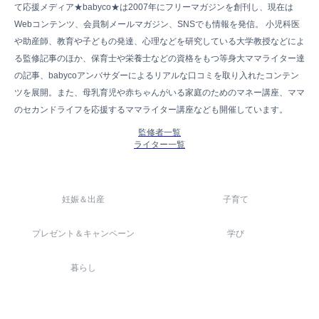
て応援メディア★babyco★は2007年にフリーマガジンを創刊し、現在は
Webコンテンツ、会員制メールマガジン、SNSでも情報を発信。 小児科医
や助産師、教育や子どもの発達、心理などを研究している大学教授などによ
る監修記事のほか、保育士や栄養士などの資格をもつ等身大ママライター達
の記事、babycoアンバサダーによるリアルな口コミを取り入れたコンテン
ツを展開。また、母乳育児や赤ちゃんがいる家庭のためのマネー講座、ママ
のセカンドライフを応援するママライター講座なども開催しています。
監修者一覧
ライター一覧
妊娠＆出産
子育て
プレゼント＆キャンペーン
学び
暮らし