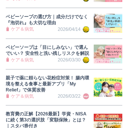
ベビーソープの選び方｜成分だけでなく
『泡切れ』も大切な理由
ケア＆病気
2026/04/14
ベビーソープは「目にしみない」で選ん
でいい？ 安全性と洗い残しリスクを解説
ケア＆病気
2026/03/30
親子で薬に頼らない花粉症対策！ 腸内環
境を整える食事と最新アプリ「My
Relief」で体質改善
ケア＆病気
2026/03/22
教育費の正解【2026最新】学資・NISA
に続く第3の選択肢「変額保険」とは？
｜スタバ券付き