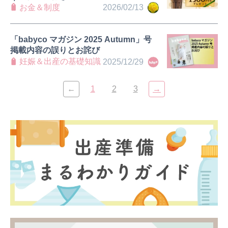
お金＆制度
2026/02/13
「babyco マガジン 2025 Autumn」号
掲載内容の誤りとお詫び
妊娠＆出産の基礎知識
2025/12/29
←
1
2
3
→