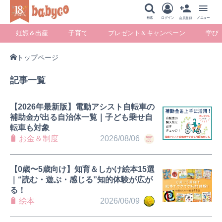
メニュー
検索
ログイン
メニュー
会員登録
妊娠＆出産
子育て
プレゼント＆キャンペーン
学び
トップページ
妊娠＆出産
子育て
プレゼント＆キ
学び
記事一覧
ャンペーン
【2026年最新版】電動アシスト自転車の
補助金が出る自治体一覧｜子ども乗せ自
転車も対象
暮らし
お金＆制度
2026/08/06
【0歳〜5歳向け】知育＆しかけ絵本15選
｜“読む・遊ぶ・感じる”知的体験が広が
る！
絵本
2026/06/09