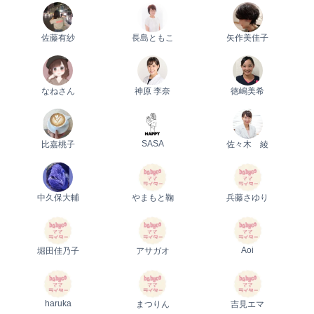
佐藤有紗
長島ともこ
矢作美佳子
なねさん
神原 李奈
徳嶋美希
SASA
比嘉桃子
佐々木 綾
中久保大輔
やまもと鞠
兵藤さゆり
Aoi
堀田佳乃子
アサガオ
haruka
まつりん
吉見エマ