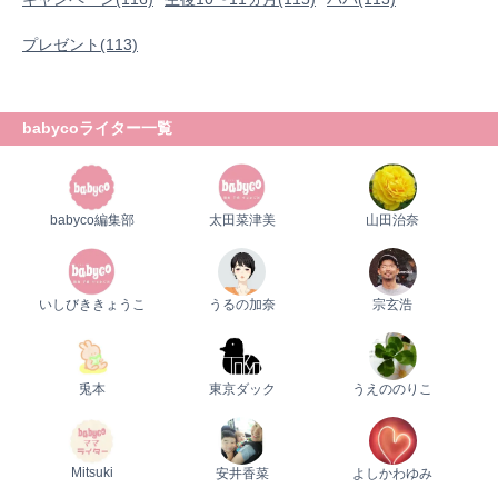
プレゼント
プレゼント(113)
babycoライター一覧
babyco編集部
太田菜津美
山田治奈
いしびききょうこ
うるの加奈
宗玄浩
兎本
東京ダック
うえののりこ
Mitsuki
安井香菜
よしかわゆみ