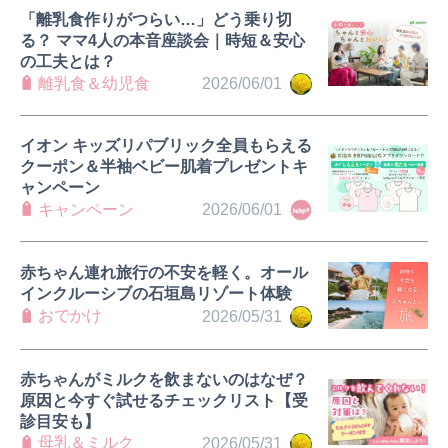
「離乳食作りがつらい…」どう乗り切
る？ ママ4人の本音座談会｜時短＆安心
の工夫とは？
離乳食＆幼児食
2026/06/01
イオン キッズリパブリック全員もらえる
クーポン＆半袖ベビー肌着プレゼントキ
ャンペーン
キャンペーン
2026/06/01
赤ちゃん連れ旅行の不安を軽く。オール
インクルーシブの石垣島リゾート体験
おでかけ
2026/05/31
赤ちゃんがミルクを飲まないのはなぜ？
原因と今すぐ試せるチェックリスト【受
診目安も】
母乳＆ミルク
2026/05/31