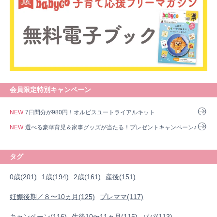
会員限定特別キャンペーン
NEW
7日間分が980円！オルビスユートライアルキット
NEW
選べる豪華育児＆家事グッズが当たる！プレゼントキャンペーン♪
タグ
0歳(201)
1歳(194)
2歳(161)
産後(151)
妊娠後期／８〜10ヵ月(125)
プレママ(117)
0歳
1歳
2歳
産後
妊娠後期／８〜10ヵ月
プレママ
キャンペーン
生後10〜11ヵ月
パパ
キャンペーン(116)
生後10〜11ヵ月(115)
パパ(113)