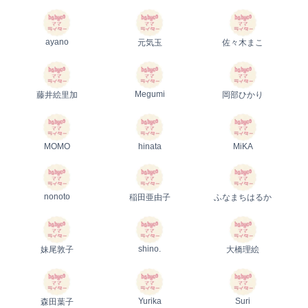
ayano
元気玉
佐々木まこ
Megumi
藤井絵里加
岡部ひかり
MOMO
hinata
MiKA
nonoto
稲田亜由子
ふなまちはるか
shino.
妹尾敦子
大橋理絵
Yurika
Suri
森田葉子