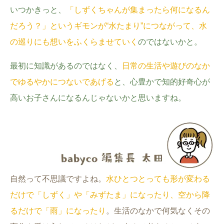
#出産準備
#習いごと
#発達
いつかきっと、
「しずくちゃんが集まったら何になるん
だろう？」というギモンが“水たまり”につながって、水
#離乳食
学び
暮らし
の巡りにも想いをふくらませていく
のではないかと。
最初に知識があるのではなく、
日常の生活や遊びのなか
でゆるやかにつないであげる
と、心豊かで知的好奇心が
高いお子さんになるんじゃないかと思いますね。
自然って不思議ですよね。
水ひとつとっても形が変わる
だけで「しずく」や「みずたま」になったり、空から降
るだけで「雨」になったり
。生活のなかで何気なくその