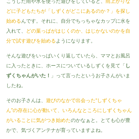
こうした雨や水を使った遊びをしていると、
雨上がりな
どに子どもたちが「しずくがどこにあるのか？」を探し
始める
んです。
それに、自分でちっちゃなカップに水を
入れて、
どの葉っぱがはじくのか、はじかないのかを自
分で試す遊びを始める
ようになります。
そんな遊びをいっぱいくり返していたら、ママとお風呂
に入ったときに、ホースについているしずくを見て「
し
ずくちゃんがいた！
」って言ったというお子さんがいま
したね。
そのお子さんは、
遊びのなかで出会った“しずくちゃ
ん”の存在に心が動いて、いろんなところにしずくちゃん
がいることに気がつき始めた
のかなぁと。とても心が豊
検索
プレゼント&
妊娠&出産
子育て
キャンペーン
かで、気づくアンテナが育っていますよね。
#プレゼント
#教育
#0歳
#母乳