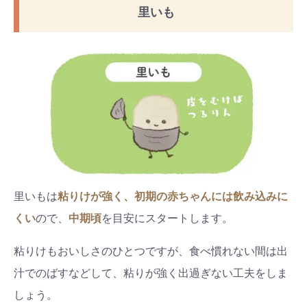
里いも
里いもは
粘りけが強く、初期の赤ちゃんには飲み込みに
くい
ので、
中期頃
を目安にスタートします。
粘りけもおいしさのひとつですが、食べ慣れない間は出
検索
汁でのばすなどして、粘りが強く出過ぎない工夫をしま
プレゼント&
妊娠&出産
子育て
キャンペーン
しょう。
#プレゼント
#教育
#0歳
#母乳