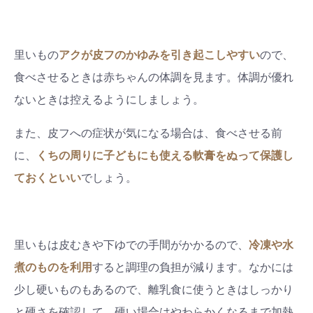
#出産準備
#習いごと
#発達
#離乳食
里いもの
ア
クが皮フのかゆみを引き起こしやすい
ので、
学び
暮らし
食べさせるときは赤ちゃんの体調を見ます。体調が優れ
ないときは控えるようにしましょう。
また、皮フへの症状が気になる場合は、食べさせる前
に、
くちの周りに子どもにも使える軟膏をぬって保護し
ておくといい
でしょう。
里いもは皮むきや下ゆでの手間がかかるので、
冷凍や水
煮のものを利用
すると調理の負担が減ります。なかには
少し硬いものもあるので、離乳食に使うときはしっかり
と硬さを確認して、硬い場合はやわらかくなるまで加熱