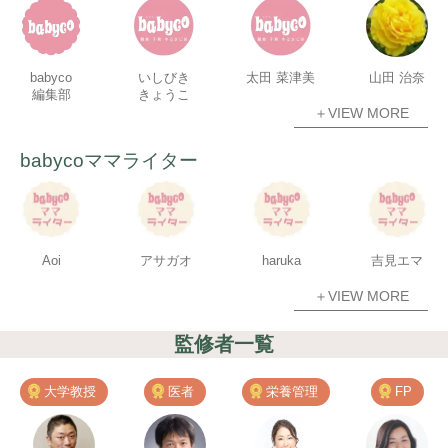
babyco
いしびき
太田 菜津美
山田 治奈
編集部
きょうこ
＋VIEW MORE
babycoママライター
Aoi
アサガオ
haruka
吉見エマ
＋VIEW MORE
監修者一覧
大学教授
医者
栄養管理
FP