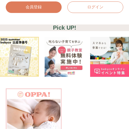
会員登録
ログイン
Pick UP!
検索
プレゼント&
妊娠&出産
子育て
キャンペーン
#プレゼント
#教育
#0歳
#母乳
#出産準備
#習いごと
#発達
#離乳食
学び
暮らし