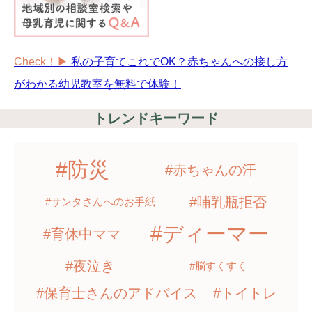
Check！▶︎
私の子育てこれでOK？赤ちゃんへの接し方
がわかる幼児教室を無料で体験！
トレンドキーワード
#防災
#赤ちゃんの汗
#哺乳瓶拒否
#サンタさんへのお手紙
#ディーマー
#育休中ママ
#夜泣き
#脳すくすく
#保育士さんのアドバイス
#トイトレ