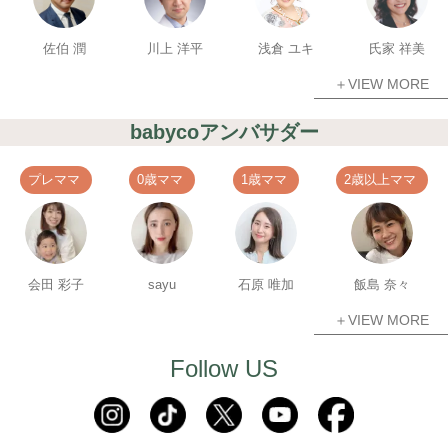
佐伯 潤
川上 洋平
浅倉 ユキ
氏家 祥美
＋VIEW MORE
babycoアンバサダー
プレママ
0歳ママ
1歳ママ
2歳以上ママ
会田 彩子
sayu
石原 唯加
飯島 奈々
＋VIEW MORE
Follow US