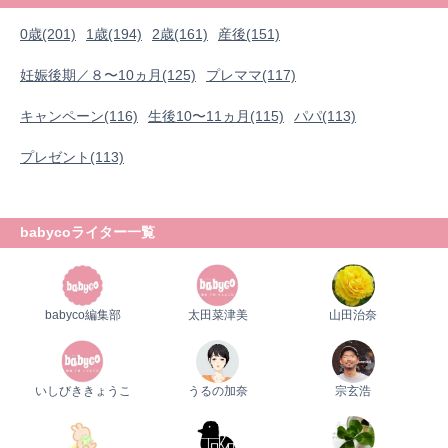
0歳(201)
1歳(194)
2歳(161)
産後(151)
妊娠後期／８〜10ヵ月(125)
プレママ(117)
キャンペーン(116)
生後10〜11ヵ月(115)
パパ(113)
プレゼント(113)
babycoライター一覧
babyco編集部
太田菜津美
山田治奈
いしびききょうこ
うるの加奈
宗玄浩