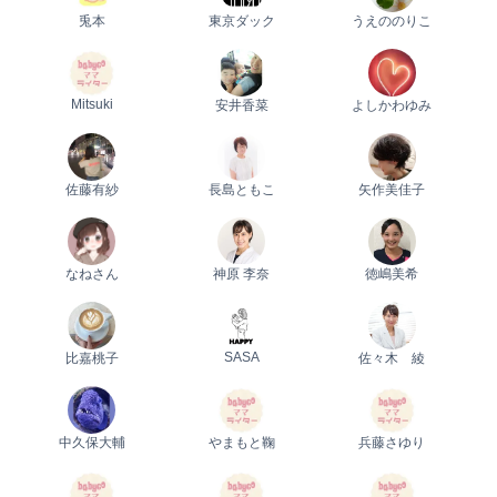
兎本
東京ダック
うえののりこ
Mitsuki
安井香菜
よしかわゆみ
佐藤有紗
長島ともこ
矢作美佳子
なねさん
神原 李奈
徳嶋美希
SASA
比嘉桃子
佐々木 綾
中久保大輔
やまもと鞠
兵藤さゆり