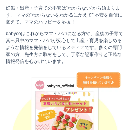
妊娠・出産・子育ての不安は“わからない”から始まりま
す。 ママの“わからないをわかるにかえて” 不安を自信に
変えて、ママのハッピーを応援！
babycoはこれからママ・パパになる方や、産後の子育て
真っ只中のママ・パパが安心して出産・育児を楽しめる
ような情報を発信をしているメディアです。多くの専門
家の方、先生方に取材をして、丁寧な記事作りと正確な
情報発信を心がけています。
0歳
1歳
2歳
産後
妊娠後期／８〜10ヵ月
プレママ
キャンペーン
生後10〜11ヵ月
パパ