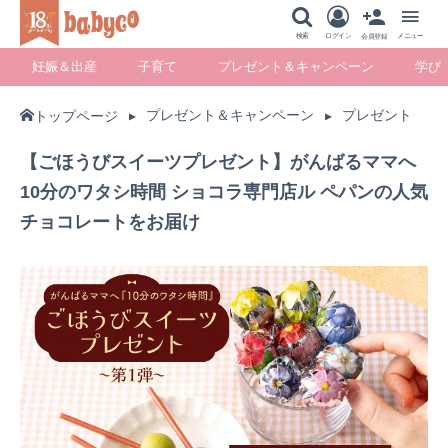
メニュー
検索
ログイン
メニュー
会員登録
妊娠＆出産
子育て
プレゼント＆キャンペーン
学び
プレゼント＆キャンペーン
プレゼント
トップページ
妊娠＆出産
子育て
プレゼント＆キ
学び
【ごほうびスイーツプレゼント】がんばるママへ
ャンペーン
10分のワタシ時間 ショコラ専門店ル ペパンの人気
チョコレートをお届け
暮らし