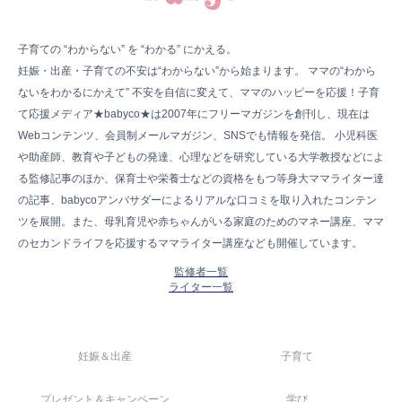
子育ての “わからない” を “わかる” にかえる。
妊娠・出産・子育ての不安は“わからない”から始まります。 ママの“わから
ないをわかるにかえて” 不安を自信に変えて、ママのハッピーを応援！子育
て応援メディア★babyco★は2007年にフリーマガジンを創刊し、現在は
Webコンテンツ、会員制メールマガジン、SNSでも情報を発信。 小児科医
や助産師、教育や子どもの発達、心理などを研究している大学教授などによ
る監修記事のほか、保育士や栄養士などの資格をもつ等身大ママライター達
の記事、babycoアンバサダーによるリアルな口コミを取り入れたコンテン
ツを展開。また、母乳育児や赤ちゃんがいる家庭のためのマネー講座、ママ
のセカンドライフを応援するママライター講座なども開催しています。
監修者一覧
ライター一覧
妊娠＆出産
子育て
プレゼント＆キャンペーン
学び