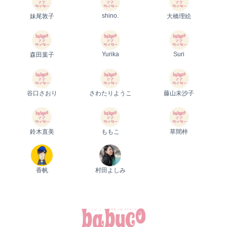
shino.
妹尾敦子
大橋理絵
Yurika
Suri
森田葉子
谷口さおり
さわたりようこ
藤山未沙子
鈴木直美
ももこ
草間梓
香帆
村田よしみ