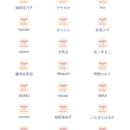
Aoi
堀田佳乃子
アサガオ
haruka
まつりん
吉見エマ
ayano
元気玉
佐々木まこ
Megumi
藤井絵里加
岡部ひかり
MOMO
hinata
MiKA
nonoto
稲田亜由子
ふなまちはるか