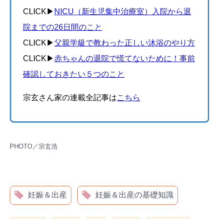
CLICK▶︎
NICU（新生児集中治療室）入院から退
院までの26日間のこと
CLICK▶︎
父親学級で教わった正しい沐浴のやり方
CLICK▶︎
赤ちゃんの退院で慌てないために！事前
確認しておきたい５つのこと
宗玄さん家の連載全記事は
こちら
PHOTO／宗玄浩
妊娠＆出産
妊娠＆出産の基礎知識