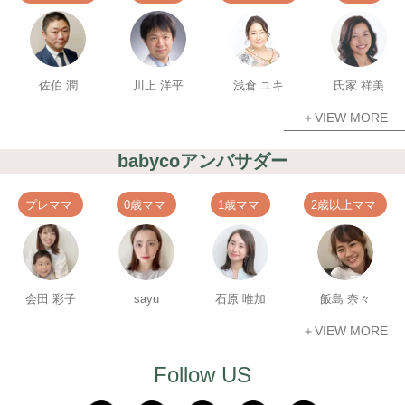
佐伯 潤
川上 洋平
浅倉 ユキ
氏家 祥美
＋VIEW MORE
babycoアンバサダー
プレママ
0歳ママ
1歳ママ
2歳以上ママ
会田 彩子
sayu
石原 唯加
飯島 奈々
＋VIEW MORE
Follow US