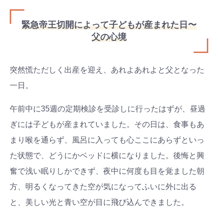
緊急帝王切開によって子どもが産まれた日〜
父の心境
突然慌ただしく出産を迎え、あれよあれよと父となった
一日。
検索
プレゼント&
妊娠&出産
子育て
午前中に35週の定期検診を受診しに行ったはずが、昼過
キャンペーン
#プレゼント
#教育
#0歳
#母乳
ぎには子どもが産まれていました。その日は、食事もあ
#出産準備
#習いごと
#発達
まり喉を通らず、風呂に入っても心ここにあらずといっ
#離乳食
た状態で、どうにかベッドに横になりました。後悔と興
学び
暮らし
奮で浅い眠りしかできず、夜中に何度も目を覚ました朝
方、明るくなってきた空が気になってふいに外に出る
と、美しい光と青い空が目に飛び込んできました。