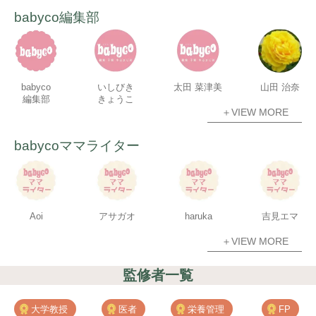
babyco編集部
babyco
いしびき
太田 菜津美
山田 治奈
編集部
きょうこ
＋VIEW MORE
babycoママライター
Aoi
アサガオ
haruka
吉見エマ
＋VIEW MORE
監修者一覧
大学教授
医者
栄養管理
FP