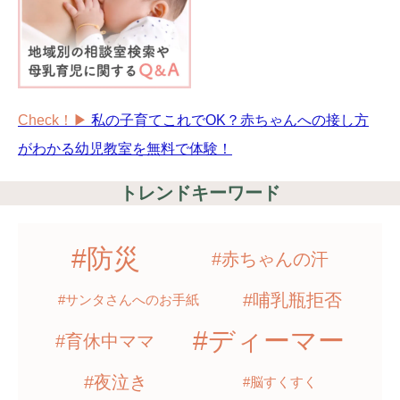
Check！▶︎
私の子育てこれでOK？赤ちゃんへの接し方
がわかる幼児教室を無料で体験！
トレンドキーワード
#防災
#赤ちゃんの汗
#哺乳瓶拒否
#サンタさんへのお手紙
#ディーマー
#育休中ママ
#夜泣き
#脳すくすく