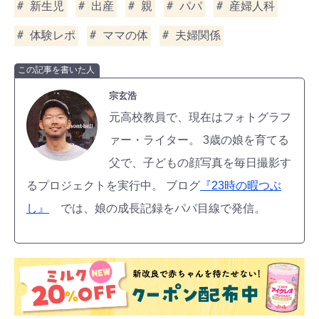
新生児
出産
親
パパ
産婦人科
体験レポ
ママの体
夫婦関係
この記事を書いた人
宗玄浩
元高校教員で、現在はフォトグラフ
ァー・ライター。 3歳の娘を育てる
父で、子どもの顔写真を毎日撮影す
るプロジェクトを実行中。 ブログ
『23時の暇つぶ
し』
では、娘の成長記録をパパ目線で発信。