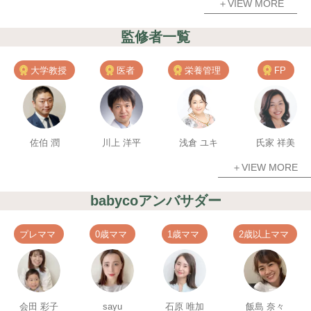
＋VIEW MORE
監修者一覧
大学教授
医者
栄養管理
FP
佐伯 潤
川上 洋平
浅倉 ユキ
氏家 祥美
＋VIEW MORE
babycoアンバサダー
プレママ
0歳ママ
1歳ママ
2歳以上ママ
会田 彩子
sayu
石原 唯加
飯島 奈々