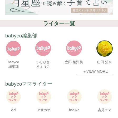
ライター一覧
babyco編集部
babyco
いしびき
太田 菜津美
山田 治奈
編集部
きょうこ
＋VIEW MORE
babycoママライター
Aoi
アサガオ
haruka
吉見エマ