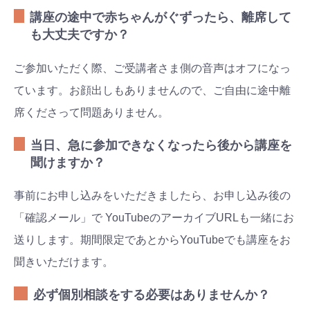
講座の途中で赤ちゃんがぐずったら、離席して
も大丈夫ですか？
ご参加いただく際、ご受講者さま側の音声はオフになっ
ています。お顔出しもありませんので、ご自由に途中離
席くださって問題ありません。
当日、急に参加できなくなったら後から講座を
聞けますか？
検索
プレゼント&
妊娠&出産
子育て
事前にお申し込みをいただきましたら、お申し込み後の
キャンペーン
#プレゼント
#教育
#0歳
#母乳
「確認メール」で YouTubeのアーカイブURLも一緒にお
#出産準備
#習いごと
#発達
送りします。期間限定であとからYouTubeでも講座をお
#離乳食
聞きいただけます。
学び
暮らし
必ず個別相談をする必要はありませんか？