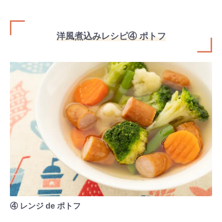
洋風煮込みレシピ④ ポトフ
検索
プレゼント&
妊娠&出産
子育て
④ レンジ de ポトフ
キャンペーン
#プレゼント
#教育
#0歳
#母乳