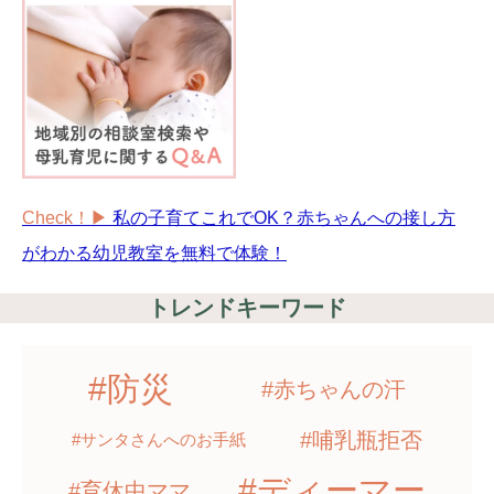
Check！▶︎
私の子育てこれでOK？赤ちゃんへの接し方
がわかる幼児教室を無料で体験！
トレンドキーワード
#防災
#赤ちゃんの汗
#哺乳瓶拒否
#サンタさんへのお手紙
#ディーマー
#育休中ママ