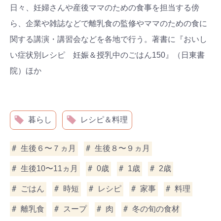
日々、妊婦さんや産後ママのための食事を担当する傍
ら、企業や雑誌などで離乳食の監修やママのための食に
関する講演・講習会などを各地で行う。著書に『おいし
い症状別レシピ 妊娠＆授乳中のごはん150』（日東書
院）ほか
暮らし
レシピ＆料理
生後６〜７ヵ月
生後８〜９ヵ月
生後10〜11ヵ月
0歳
1歳
2歳
ごはん
時短
レシピ
家事
料理
離乳食
スープ
肉
冬の旬の食材