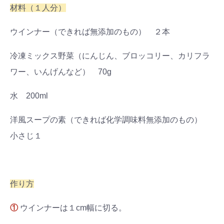
材料（１人分）
#出産準備
#習いごと
#発達
#離乳食
ウインナー（できれば無添加のもの） ２本
学び
暮らし
冷凍ミックス野菜（にんじん、ブロッコリー、カリフラ
ワー、いんげんなど） 70g
水 200ml
洋風スープの素（できれば化学調味料無添加のもの）
小さじ１
作り方
①
ウインナーは１cm幅に切る。