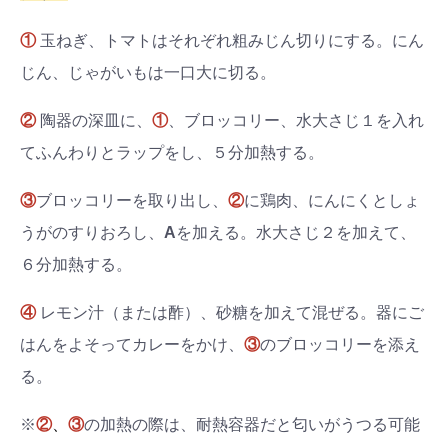
①
玉ねぎ、トマトはそれぞれ粗みじん切りにする。にん
じん、じゃがいもは一口大に切る。
②
陶器の深皿に、
①
、ブロッコリー、水大さじ１を入れ
てふんわりとラップをし、５分加熱する。
③
ブロッコリーを取り出し、
②
に鶏肉、にんにくとしょ
うがのすりおろし、
A
を加える。水大さじ２を加えて、
６分加熱する。
④
レモン汁（または酢）、砂糖を加えて混ぜる。器にご
はんをよそってカレーをかけ、
③
のブロッコリーを添え
る。
※
②
、
③
の加熱の際は、耐熱容器だと匂いがうつる可能