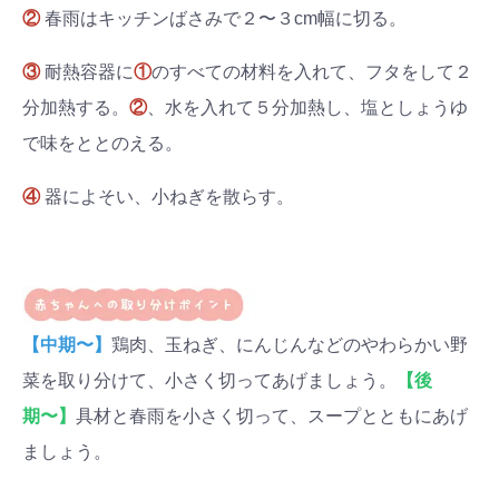
②
春雨はキッチンばさみで２〜３cm幅に切る。
③
耐熱容器に
①
のすべての材料を入れて、フタをして２
分加熱する。
②
、水を入れて５分加熱し、塩としょうゆ
で味をととのえる。
④
器によそい、小ねぎを散らす。
【中期〜】
鶏肉、玉ねぎ、にんじんなどのやわらかい野
菜を取り分けて、小さく切ってあげましょう。
【後
期〜】
具材と春雨を小さく切って、スープとともにあげ
ましょう。