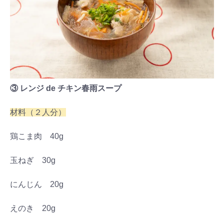
③ レンジ de チキン春雨スープ
材料（２人分）
鶏こま肉 40g
玉ねぎ 30g
にんじん 20g
えのき 20g