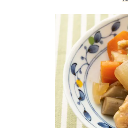
#プレ
#離乳