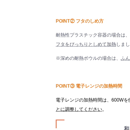
POINT② フタのしめ方
耐熱性プラスチック容器の場合は、
フタをぴっちりとしめて加熱
しまし
※深めの耐熱ボウルの場合は、
ふん
POINT③ 電子レンジの加熱時間
電子レンジの加熱時間は、600W
とに調整してください
。
和