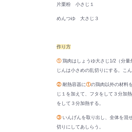
片栗粉 小さじ１
めんつゆ 大さじ３
作り方
①
鶏肉はしょうゆ大さじ1/2（分
じんは小さめの乱切りにする。こん
②
耐熱容器に
①
の鶏肉以外の材料
じ１を加えて、フタをして３分加熱
をして３分加熱する。
③
いんげんを取り出し、全体を混
切りにしてあしらう。