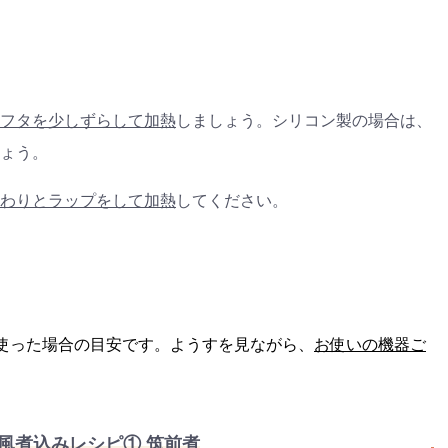
フタを少しずらして加熱
しましょう。シリコン製の場合は、
ょう。
わりとラップをして加熱
してください。
を使った場合の目安です。ようすを見ながら、
お使いの機器ご
風煮込みレシピ① 筑前煮