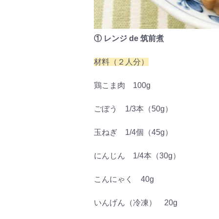
① レンジ de 筑前煮
材料（２人分）
鶏こま肉 100g
ごぼう 1/3本（50g）
玉ねぎ 1/4個（45g）
にんじん 1/4本（30g）
こんにゃく 40g
いんげん（冷凍） 20g