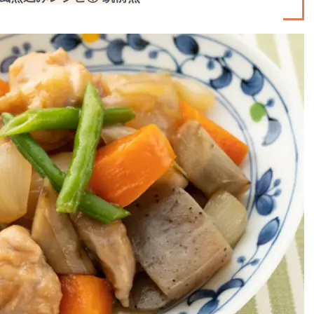
ゼント
#教育
#0歳
#母乳
#出産準備
#習いごと
#発
プレゼント&
妊娠&出産
子育て
学び
暮らし
キャンペーン
食