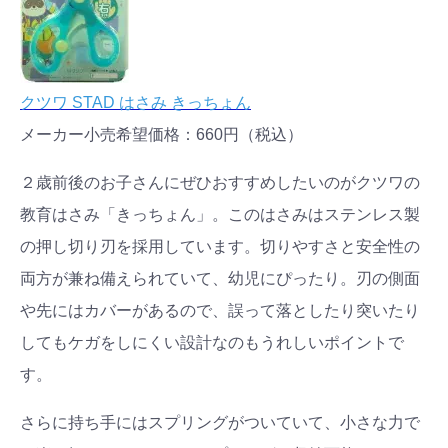
#出産準備
#習いごと
#発達
#離乳食
学び
暮らし
クツワ STAD はさみ きっちょん
メーカー小売希望価格：660円（税込）
２歳前後のお子さんにぜひおすすめしたいのがクツワの
教育はさみ「きっちょん」。このはさみはステンレス製
の押し切り刃を採用しています。切りやすさと安全性の
両方が兼ね備えられていて、幼児にぴったり。刃の側面
や先にはカバーがあるので、誤って落としたり突いたり
してもケガをしにくい設計なのもうれしいポイントで
す。
さらに持ち手にはスプリングがついていて、小さな力で