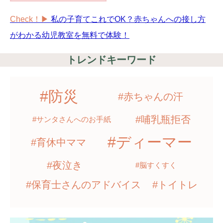
Check！▶︎
私の子育てこれでOK？赤ちゃんへの接し方
がわかる幼児教室を無料で体験！
トレンドキーワード
#防災
#赤ちゃんの汗
#哺乳瓶拒否
#サンタさんへのお手紙
#ディーマー
#育休中ママ
#夜泣き
#脳すくすく
#保育士さんのアドバイス
#トイトレ