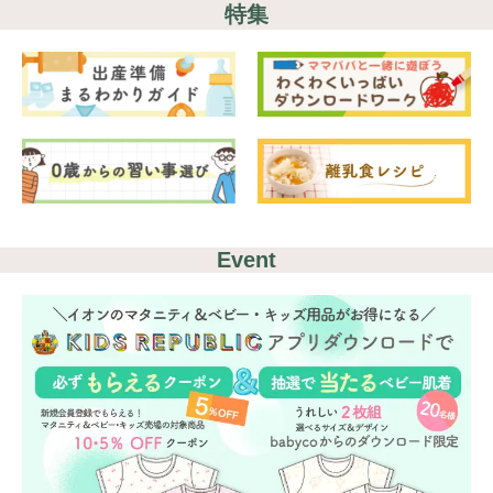
#出産準備
#習いごと
#発達
特集
#離乳食
学び
暮らし
Event