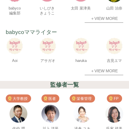
babyco
いしびき
太田 菜津美
山田 治奈
編集部
きょうこ
＋VIEW MORE
babycoママライター
Aoi
アサガオ
haruka
吉見エマ
＋VIEW MORE
監修者一覧
大学教授
医者
栄養管理
FP
佐伯 潤
川上 洋平
浅倉 ユキ
氏家 祥美