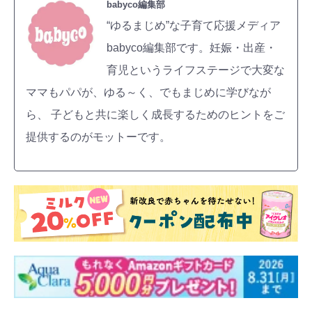
babyco編集部
“ゆるまじめ”な子育て応援メディア
babyco編集部です。妊娠・出産・
育児というライフステージで大変な
ママもパパが、ゆる～く、でもまじめに学びなが
ら、 子どもと共に楽しく成長するためのヒントをご
提供するのがモットーです。
検索
プレゼント&
妊娠&出産
子育て
キャンペーン
#プレゼント
#教育
#0歳
#母乳