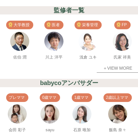
監修者一覧
大学教授
医者
栄養管理
FP
佐伯 潤
川上 洋平
浅倉 ユキ
氏家 祥美
＋VIEW MORE
babycoアンバサダー
プレママ
0歳ママ
1歳ママ
2歳以上ママ
会田 彩子
sayu
石原 唯加
飯島 奈々