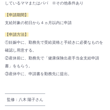
しているママまたはパパ ※その他条件あり
検索
プレゼント&
妊娠&出産
子育て
キャンペーン
【申請期間】
#プレゼント
#教育
#0歳
#母乳
支給対象の初日から４ヵ月以内に申請
#出産準備
#習いごと
#発達
#離乳食
【申請方法】
学び
暮らし
①妊娠中に、勤務先で受給資格と手続きに必要なものを
確認し用意する。
②産休前に、勤務先で「健康保険出産手当金支給申請
書」をもらう。
③産休中に、申請書を勤務先に提出。
監修：八木 陽子さん