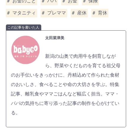
お金のこと
パパ
お金
保険
マタニティ
プレママ
産休
育休
この記事を書いた人
太田菜津美
新潟の山奥で肉用牛を飼育しなが
ら、野菜やくだものを育てる祖父母
のお手伝いをきっかけに、丹精込めて作られた食材
のおいしさ、食べることや命の大切さを学ぶ。特集
記事、離乳食やママごはんなど幅広く担当。ママ・
パパの気持ちに寄り添った記事の制作を心がけてい
る。